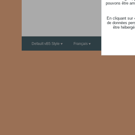
pouvons être ame
En cliquant sur
de données pers
être hébergé
Default vB5 Style
Français