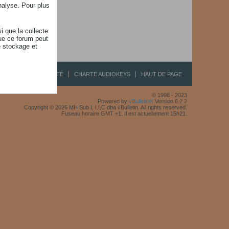
nalyse. Pour plus
i que la collecte
ue ce forum peut
e stockage et
R
CONFIDENTIALITÉ
CHARTE AUDIOKEYS
HAUT DE PAGE
© 1998 - 2023
Powered by
vBulletin®
Version 6.2.2
Copyright © 2026 MH Sub I, LLC dba vBulletin. All rights reserved.
Fuseau horaire GMT +1. Il est actuellement 15h21.