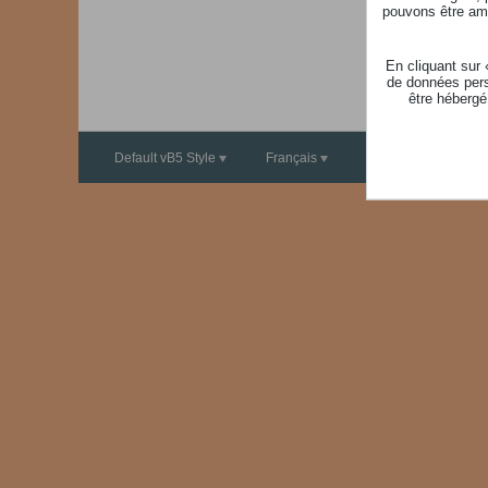
pouvons être ame
En cliquant sur
de données pers
être hébergé
Default vB5 Style
Français