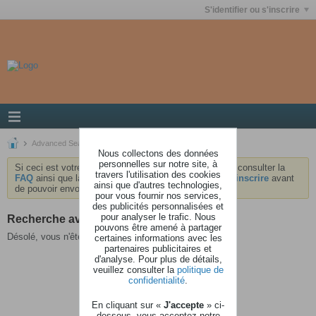
S'identifier ou s'inscrire
Advanced Search
Nous collectons des données
personnelles sur notre site, à
Si ceci est votre première visite, nous vous invitons à consulter la
travers l'utilisation des cookies
FAQ
ainsi que la
charte
du forum . Vous devrez vous
inscrire
avant
ainsi que d'autres technologies,
de pouvoir envoyer des messages.
pour vous fournir nos services,
des publicités personnalisées et
pour analyser le trafic. Nous
Recherche avancée
pouvons être amené à partager
Désolé, vous n'êtes pas autorisé à voir cette page.
certaines informations avec les
partenaires publicitaires et
d'analyse. Pour plus de détails,
veuillez consulter la
politique de
confidentialité
.
En cliquant sur «
J'accepte
» ci-
dessous, vous acceptez notre