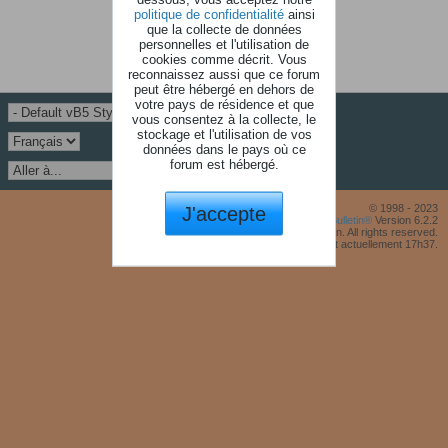
politique de confidentialité
ainsi
que la collecte de données
personnelles et l'utilisation de
cookies comme décrit. Vous
reconnaissez aussi que ce forum
peut être hébergé en dehors de
votre pays de résidence et que
vous consentez à la collecte, le
stockage et l'utilisation de vos
données dans le pays où ce
forum est hébergé.
J'accepte
© 1998 - 2023
Powered by
vBulletin®
Version 6.2.2
Copyright © 2026 MH Sub I, LLC dba vBulletin. All rights reserved.
Fuseau horaire GMT +1. Il est actuellement 17h37.