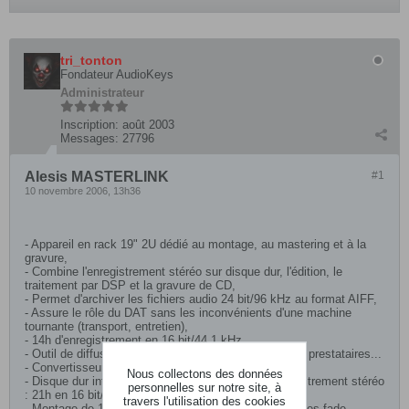
tri_tonton
Fondateur AudioKeys
Administrateur
Inscription:
août 2003
Messages:
27796
Alesis MASTERLINK
#1
10 novembre 2006, 13h36
- Appareil en rack 19" 2U dédié au montage, au mastering et à la
gravure,
- Combine l'enregistrement stéréo sur disque dur, l'édition, le
traitement par DSP et la gravure de CD,
- Permet d'archiver les fichiers audio 24 bit/96 kHz au format AIFF,
- Assure le rôle du DAT sans les inconvénients d'une machine
tournante (transport, entretien),
- 14h d'enregistrement en 16 bit/44.1 kHz,
- Outil de diffusion ultra-flexible pour radios, théâtres, prestataires...
- Convertisseurs AD/DA 24 bit surech. 128x,
Nous collectons des données
- Disque dur interne intégré 40 GO, capacité d'enregistrement stéréo
personnelles sur notre site, à
: 21h en 16 bit/44.1 kHz, 285 mn en 24 bit/96 kHz,
travers l'utilisation des cookies
- Montage de 16 playlists de 99 plages avec édition des fade,