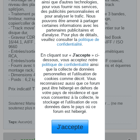
ainsi que d'autres technologies,
niveau des plages, points start-end, index à la volée, track
pour vous fournir nos services,
split/join,
des publicités personnalisées et
- Traitement par DSP : compression, EQ paramétrique 3 bandes,
pour analyser le trafic. Nous
limiteur, normalisation, réglages mémorisables par plage,
pouvons être amené à partager
copier/coller des réglages DSP d'une plage à une autre,
certaines informations avec les
- "Track move" : importation d'une plage ou d'un CD entier sur le
partenaires publicitaires et
disque dur,
d'analyse. Pour plus de détails,
- Graveur CDR 4X toute résolution, toute fréquence (Red Book
veuillez consulter la
politique de
16/44.1, AIFF ,24/96), génère des fichiers au format AIFF / ISO
confidentialité
.
9660
- Entrées/sorties analogiques symétriques XLR et asymétriques
En cliquant sur «
J'accepte
» ci-
RCA,
dessous, vous acceptez notre
- Entrées/sorties numériques AES/EBU XLR et S/PDIF coaxial,
politique de confidentialité
ainsi
- Fourni avec télécommande infrarouge toutes fonctions et équerres
que la collecte de données
montage rack,
personnelles et l'utilisation de
- Dimensions 483 x 88 x 279mm, rack 19" 2U,
cookies comme décrit. Vous
- Poids : 6,2 kg.
reconnaissez aussi que ce forum
peut être hébergé en dehors de
Prix indicatif TTC: 889 €
votre pays de résidence et que
vous consentez à la collecte, le
stockage et l'utilisation de vos
Soutenez Manu, le fondateur d'Audiokeys en achetant sur ... (ne me
données dans le pays où ce
soutenez plus merci, ça vaut mieux).
https://www.lol.fr
forum est hébergé.
Tags:
Aucun(e)
J'accepte