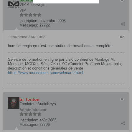
papaphoenix
VIP AudioKeys
VIP
Inscription:
novembre 2003
Messages:
27722
10 novembre 2006, 21h38
#2
hum bel engin ça c'est une station de travail assez compléte.
Service de formation en ligne par visio conférence Montage M,
Montage, MODX’s Série CK et YC /Camelot Pro/John Melas tools,
description et conditions générales de vente
https://www.moessieurs.com/webinar-fr.html
tri_tonton
Fondateur AudioKeys
Administrateur
Inscription:
août 2003
Messages:
27796