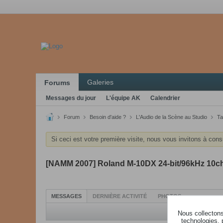
Galeries
Forums
Messages du jour
L'équipe AK
Calendrier
Forum
Besoin d'aide ?
L'Audio de la Scène au Studio
Ta
Si ceci est votre première visite, nous vous invitons à cons
[NAMM 2007] Roland M-10DX 24-bit/96kHz 10ch 
MESSAGES
DERNIÈRE ACTIVITÉ
PHOTOS
Nous collectons 
technologies, 