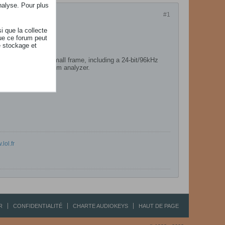
nalyse. Pour plus
#1
i que la collecte
ue ce forum peut
e stockage et
eatures into its small frame, including a 24-bit/96kHz
s and even a spectrum analyzer.
lol.fr
R
CONFIDENTIALITÉ
CHARTE AUDIOKEYS
HAUT DE PAGE