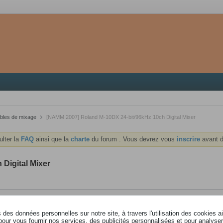
bles de mixage
[NAMM 2007] Roland M-10DX 24-bit/96kHz 10ch Digital Mixer
ulter la
FAQ
ainsi que la
charte
du forum . Vous devrez vous
inscrire
avant d
Digital Mixer
des données personnelles sur notre site, à travers l'utilisation des cookies a
pour vous fournir nos services, des publicités personnalisées et pour analyser 