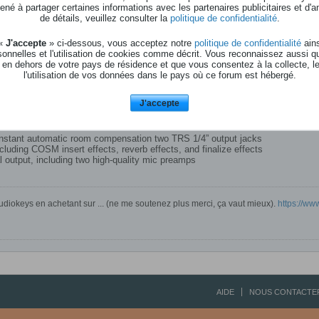
né à partager certaines informations avec les partenaires publicitaires et d'a
de détails, veuillez consulter la
politique de confidentialité
.
0DX 24-bit/96kHz 10ch Digital Mixer
 «
J'accepte
» ci-dessous, vous acceptez notre
politique de confidentialité
ains
onnelles et l'utilisation de cookies comme décrit. Vous reconnaissez aussi q
 en dehors de votre pays de résidence et que vous consentez à la collecte, l
 Mixer with Built-in Spectrum Analyzer
l'utilisation de vos données dans le pays où ce forum est hébergé.
han its M-16DX big brother, the M-10DX packs an amazing amount of high-end f
t LCD so you can see the graphic representation of level meters, EQ, effect
J'accepte
 with M-16DX flagship features
.) with graphic LCD for precise tone shaping
instant automatic room compensation two TRS 1/4” output jacks
including COSM insert effects, reverb effects, and finalize effects
al output, including two high-quality mic preamps
diokeys en achetant sur ... (ne me soutenez plus merci, ça vaut mieux).
https://www.
AIDE
NOUS CONTACTE