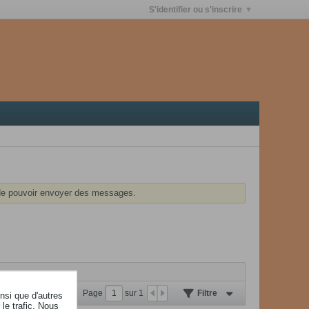
S'identifier ou s'inscrire
e pouvoir envoyer des messages.
Page
sur
1
Filtre
insi que d'autres
le trafic. Nous