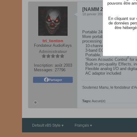
pouvons être ame
[NAMM 2007] Roland M-1
18 janvier 2007, 13h08
En cliquant sur
de données pers
être hébergé
Portable 24-bit/96kHz DIGITAL
More portable and affordable t
tri_tonton
processing engine and a backli
Fondateur AudioKeys
10-channel full digital mixer
3-band EQ controls (Q & Freq
Administrateur
Portable, all-in-one design
“Room Acoustic Control” for 
Built-in pro-quality Effects, 
Inscription:
août 2003
Flexible analog I/O and digit
Messages:
27796
AC adaptor included
Partager
Soutenez Manu, le fondateur d'Au
Tags:
Aucun(e)
Default vB5 Style
Français