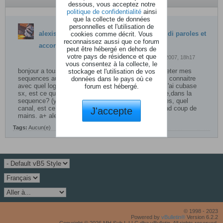
dessous, vous acceptez notre
politique de confidentialité
ainsi
que la collecte de données
personnelles et l'utilisation de
alexispa1x
cookies comme décrit. Vous
a crée une discussion
fichier midi paroles et
reconnaissez aussi que ce forum
accords
peut être hébergé en dehors de
votre pays de résidence et que
01 décembre 2007, 18h17
vous consentez à la collecte, le
bonjour a tous, je vais me lancer(bientôt !!) a completer mes
stockage et l'utilisation de vos
sequences au niveau paroles et accords. J'aimerais connaitre
données dans le pays où ce
avec quel logiciel je peu faire cela (pour le moment j'ai cubase
forum est hébergé.
sx, est ce que je peu avec lui) et quel est le principe,dans la
sequence? (y a t il une piste accord,une piste paroles, quel
canal, est ce normalisé ?) merci a tous pour ce grand coup de
J'accepte
mains. a+ alexis
Tags:
Aucun(e)
© 1998 - 2023
Powered by
vBulletin®
Version 6.2.2