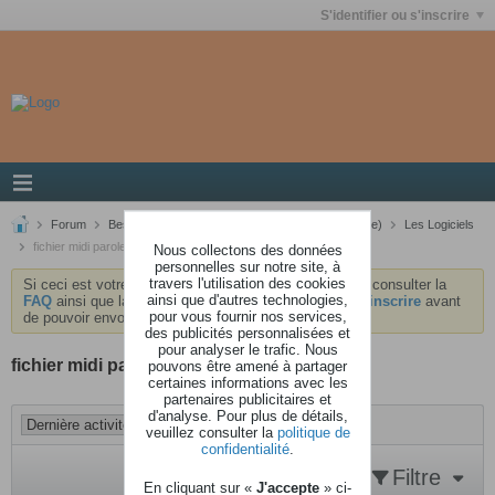
S'identifier ou s'inscrire
Forum
Besoin d'aide ?
La MAO (Musique Informatique)
Les Logiciels
fichier midi paroles et accords
Nous collectons des données
personnelles sur notre site, à
travers l'utilisation des cookies
Si ceci est votre première visite, nous vous invitons à consulter la
ainsi que d'autres technologies,
FAQ
ainsi que la
charte
du forum . Vous devrez vous
inscrire
avant
pour vous fournir nos services,
de pouvoir envoyer des messages.
des publicités personnalisées et
pour analyser le trafic. Nous
fichier midi paroles et accords
pouvons être amené à partager
certaines informations avec les
partenaires publicitaires et
d'analyse. Pour plus de détails,
veuillez consulter la
politique de
confidentialité
.
Filtre
En cliquant sur «
J'accepte
» ci-