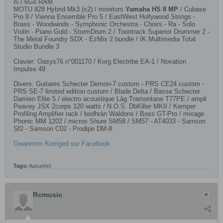
i5 / 6Go RAM
MOTU 828 Hybrid Mk3 (x2) / monitors
Yamaha HS 8 MP
​ / Cubase
Pro 8 / Vienna Ensemble Pro 5 / EastWest Hollywood Strings -
Brass - Woodwinds - Symphonic Orchestra - Choirs - Ra - Solo
Violin - Piano Gold - StormDrum 2 / Toontrack Superior Drummer 2 -
The Metal Foundry SDX - EzMix 2 bundle / IK Multimedia Total
Studio Bundle 3
Clavier: Oasys76 n°001170 / Korg Electribe EA-1 / Novation
Impulse 49
Divers: Guitares Schecter Demon-7 custom - PRS CE24 custom -
PRS SE-7 limited edition custom / Blade Delta / Basse Schecter
Damien Elite 5 / electro acoustique Làg Tramontane T77PE / ampli
Peavey JSX 2corps 120 watts / N.O.S. DbKiller MKII / Kemper
Profiling Amplifier rack / bodhràn Waldons / Boss GT-Pro / mixage
Phonic MM 1202 / micros Shure SM58 / SM57 - AT4033 - Samson
Sf2 - Samson C02 - Prodipe DM-8
Gwaremm Korriged sur Facebook
Tags:
Aucun(e)
Rcmusic