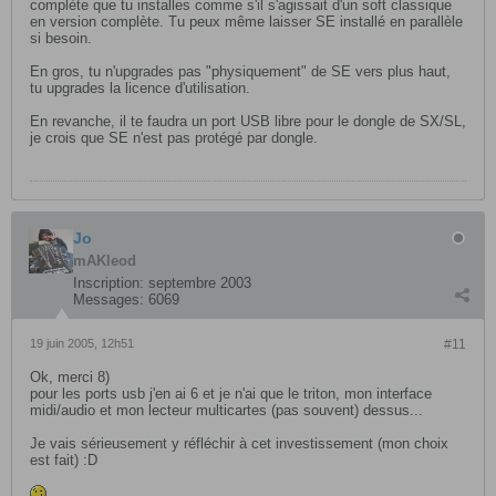
complète que tu installes comme s'il s'agissait d'un soft classique
en version complète. Tu peux même laisser SE installé en parallèle
si besoin.
En gros, tu n'upgrades pas "physiquement" de SE vers plus haut,
tu upgrades la licence d'utilisation.
En revanche, il te faudra un port USB libre pour le dongle de SX/SL,
je crois que SE n'est pas protégé par dongle.
Jo
mAKleod
Inscription:
septembre 2003
Messages:
6069
19 juin 2005, 12h51
#11
Ok, merci 8)
pour les ports usb j'en ai 6 et je n'ai que le triton, mon interface
midi/audio et mon lecteur multicartes (pas souvent) dessus...
Je vais sérieusement y réfléchir à cet investissement (mon choix
est fait) :D