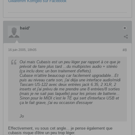
Gwaremm Korriged sur Facebook
heid'
16 juin 2005, 18h05
#8
Oui mais Cubasis est un peu léger par rapport à ce que je
prévoit de faire plus tard ...du multipistes audio + stéréo
(ça inclu donc un bon traitement d'effets).
Cubase m'attire beaucoup car facilement upgradable...Et
puis au niveau carte son, j'ai déja une interface audio/midi
Tascam US-122 avec deux entrées jack 6.35, 2 XLR, 2
inserts et j'ai prévu de me prendre une 8 entrées/8 sorties
(mais je ne sait pas laquelle) pour les prises de batterie...
Sinon pour le MIDI c'est le TE qui sert d'interface USB et
ça le fait grave, j'ai eu occasion d'essayer
Jo
Effectivement, vu sous cet angle... je pense également que
cubasis risque d'être un peu trop léger.