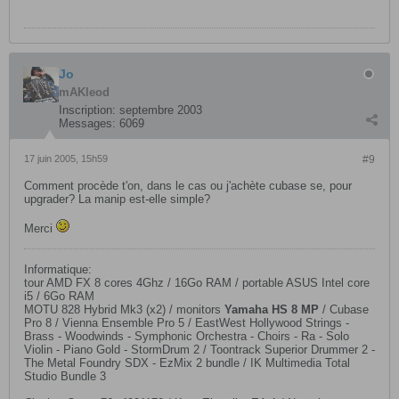
Jo
mAKleod
Inscription:
septembre 2003
Messages:
6069
17 juin 2005, 15h59
#9
Comment procède t'on, dans le cas ou j'achète cubase se, pour
upgrader? La manip est-elle simple?
Merci
Informatique:
tour AMD FX 8 cores 4Ghz / 16Go RAM / portable ASUS Intel core
i5 / 6Go RAM
MOTU 828 Hybrid Mk3 (x2) / monitors
Yamaha HS 8 MP
​ / Cubase
Pro 8 / Vienna Ensemble Pro 5 / EastWest Hollywood Strings -
Brass - Woodwinds - Symphonic Orchestra - Choirs - Ra - Solo
Violin - Piano Gold - StormDrum 2 / Toontrack Superior Drummer 2 -
The Metal Foundry SDX - EzMix 2 bundle / IK Multimedia Total
Studio Bundle 3