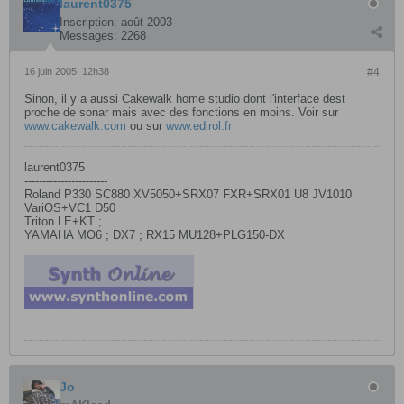
laurent0375
Inscription:
août 2003
Messages:
2268
16 juin 2005, 12h38
#4
Sinon, il y a aussi Cakewalk home studio dont l'interface dest
proche de sonar mais avec des fonctions en moins. Voir sur
www.cakewalk.com
ou sur
www.edirol.fr
laurent0375
-----------------------
Roland P330 SC880 XV5050+SRX07 FXR+SRX01 U8 JV1010
VariOS+VC1 D50
Triton LE+KT ;
YAMAHA MO6 ; DX7 ; RX15 MU128+PLG150-DX
Jo