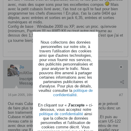
avec, mais des super sons pour tes excellentes compos
Mais
avec la petit cubasis livré avec, t'as tout ce qu'il te faut pour bien
programmer tes chefs d'oeuvres ! En plus, t'as la carte 0404 qui
dépote, avec entrées et sorties en jack 6,35, entrées et sorties
numériques et midis.
Config de base : Windaube 2000 ou XP, avec un proc. qu'envoie
(minimum, Pentium III ou AMD K6 ou tout autre qui tourne au
dessus des 1,5 ghz, un DD à 7200 t et 512 de RAM (c'est que j'ai et
ça tourne bien).
Nous collectons des données
personnelles sur notre site, à
travers l'utilisation des cookies
ainsi que d'autres technologies,
pour vous fournir nos services,
des publicités personnalisées et
Jo
pour analyser le trafic. Nous
pouvons être amené à partager
mAKleod
certaines informations avec les
Inscription:
septembre 2003
partenaires publicitaires et
Messages:
6069
d'analyse. Pour plus de détails,
veuillez consulter la
politique de
confidentialité
.
16 juin 2005, 16h49
#7
Oui mais Cubasis est un peu léger par rapport à ce que je prévoit
En cliquant sur «
J'accepte
» ci-
de faire plus tard ...du multipistes audio + stéréo (ça inclu donc un
dessous, vous acceptez notre
bon traitement d'effets).
politique de confidentialité
ainsi
Cubase m'attire beaucoup car facilement upgradable...Et puis au
que la collecte de données
niveau carte son, j'ai déja une interface audio/midi Tascam US-122
personnelles et l'utilisation de
avec deux entrées jack 6.35, 2 XLR, 2 inserts et j'ai prévu de me
cookies comme décrit. Vous
prendre une 8 entrées/8 sorties (mais je ne sait pas laquelle) pour