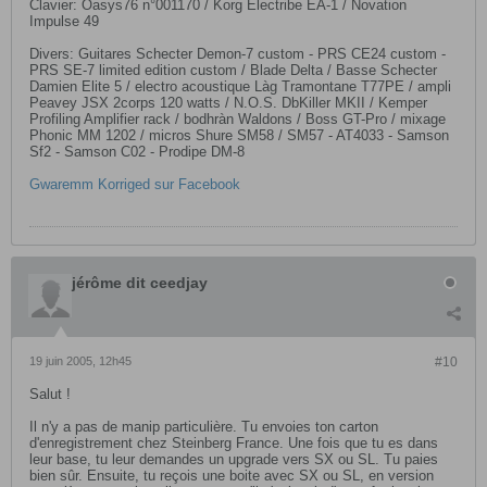
Clavier: Oasys76 n°001170 / Korg Electribe EA-1 / Novation
Impulse 49
Divers: Guitares Schecter Demon-7 custom - PRS CE24 custom -
PRS SE-7 limited edition custom / Blade Delta / Basse Schecter
Damien Elite 5 / electro acoustique Làg Tramontane T77PE / ampli
Peavey JSX 2corps 120 watts / N.O.S. DbKiller MKII / Kemper
Profiling Amplifier rack / bodhràn Waldons / Boss GT-Pro / mixage
Phonic MM 1202 / micros Shure SM58 / SM57 - AT4033 - Samson
Sf2 - Samson C02 - Prodipe DM-8
Gwaremm Korriged sur Facebook
jérôme dit ceedjay
19 juin 2005, 12h45
#10
Salut !
Il n'y a pas de manip particulière. Tu envoies ton carton
d'enregistrement chez Steinberg France. Une fois que tu es dans
leur base, tu leur demandes un upgrade vers SX ou SL. Tu paies
bien sûr. Ensuite, tu reçois une boite avec SX ou SL, en version