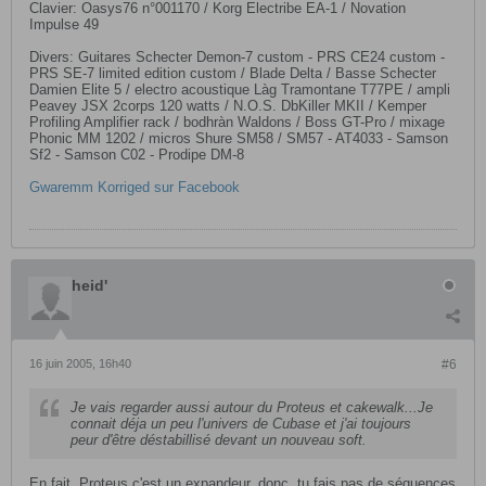
Clavier: Oasys76 n°001170 / Korg Electribe EA-1 / Novation
Impulse 49
Divers: Guitares Schecter Demon-7 custom - PRS CE24 custom -
PRS SE-7 limited edition custom / Blade Delta / Basse Schecter
Damien Elite 5 / electro acoustique Làg Tramontane T77PE / ampli
Peavey JSX 2corps 120 watts / N.O.S. DbKiller MKII / Kemper
Profiling Amplifier rack / bodhràn Waldons / Boss GT-Pro / mixage
Phonic MM 1202 / micros Shure SM58 / SM57 - AT4033 - Samson
Sf2 - Samson C02 - Prodipe DM-8
Gwaremm Korriged sur Facebook
heid'
16 juin 2005, 16h40
#6
Je vais regarder aussi autour du Proteus et cakewalk...Je
connait déja un peu l'univers de Cubase et j'ai toujours
peur d'être déstabillisé devant un nouveau soft.
En fait, Proteus c'est un expandeur, donc, tu fais pas de séquences