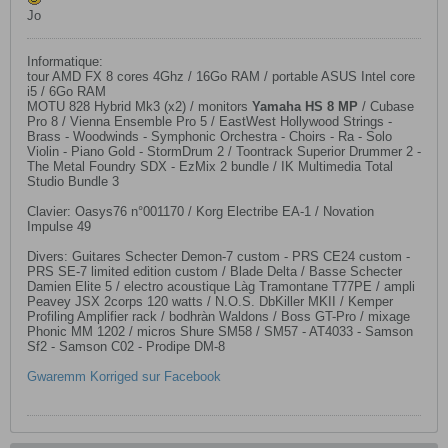
Jo
Informatique:
tour AMD FX 8 cores 4Ghz / 16Go RAM / portable ASUS Intel core
i5 / 6Go RAM
MOTU 828 Hybrid Mk3 (x2) / monitors
Yamaha HS 8 MP
​ / Cubase
Pro 8 / Vienna Ensemble Pro 5 / EastWest Hollywood Strings -
Brass - Woodwinds - Symphonic Orchestra - Choirs - Ra - Solo
Violin - Piano Gold - StormDrum 2 / Toontrack Superior Drummer 2 -
The Metal Foundry SDX - EzMix 2 bundle / IK Multimedia Total
Studio Bundle 3
Clavier: Oasys76 n°001170 / Korg Electribe EA-1 / Novation
Impulse 49
Divers: Guitares Schecter Demon-7 custom - PRS CE24 custom -
PRS SE-7 limited edition custom / Blade Delta / Basse Schecter
Damien Elite 5 / electro acoustique Làg Tramontane T77PE / ampli
Peavey JSX 2corps 120 watts / N.O.S. DbKiller MKII / Kemper
Profiling Amplifier rack / bodhràn Waldons / Boss GT-Pro / mixage
Phonic MM 1202 / micros Shure SM58 / SM57 - AT4033 - Samson
Sf2 - Samson C02 - Prodipe DM-8
Gwaremm Korriged sur Facebook