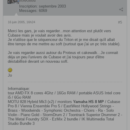
mAKleod
Inscription:
septembre 2003
Messages:
6069
16 juin 2005, 16h24
#5
Merci les gars, je vais regarder...mon attention est plutôt vers
Cubase mais je voulait avoir des avis.
Je n'utilise que le séquenceur du Triton et je me disait qu'il allait
être temps de me mettre au soft (surtout que j'ai un pc très stable).
Je vais regarder aussi autour du Proteus et cakewalk...Je connait
déja un peu l'univers de Cubase et j'ai toujours peur d'être
déstabillisé devant un nouveau soft.
Jo
Informatique:
tour AMD FX 8 cores 4Ghz / 16Go RAM / portable ASUS Intel core
i5 / 6Go RAM
MOTU 828 Hybrid Mk3 (x2) / monitors
Yamaha HS 8 MP
​ / Cubase
Pro 8 / Vienna Ensemble Pro 5 / EastWest Hollywood Strings -
Brass - Woodwinds - Symphonic Orchestra - Choirs - Ra - Solo
Violin - Piano Gold - StormDrum 2 / Toontrack Superior Drummer 2 -
The Metal Foundry SDX - EzMix 2 bundle / IK Multimedia Total
Studio Bundle 3