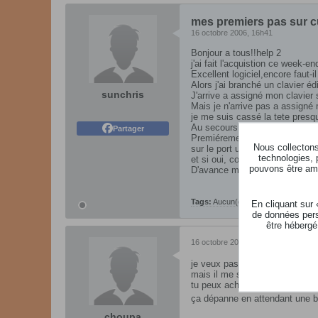
mes premiers pas sur c
16 octobre 2006, 16h41
Bonjour a tous!!help 2
j'ai fait l'acquistion ce week-e
Excellent logiciel,encore faut-i
Alors j'ai branché un clavier éd
sunchris
J'arrive a assigné mon clavier s
Mais je n'arrive pas a assigné 
je me suis cassé la tete presq
Au secours,I'm lost in space!!
Partager
Premiérement:peut-on réelleme
Nous collectons 
sur le port usb??
technologies, 
et si oui, comment??
pouvons être ame
D'avance merçi,car là je coule
Tags:
Aucun(e)
En cliquant sur
de données pers
être hébergé
16 octobre 2006, 17h29
je veux pas dire une bourde,
mais il me semble que tu dois
tu peux acheter un cable port je
ça dépanne en attendant une 
choupa