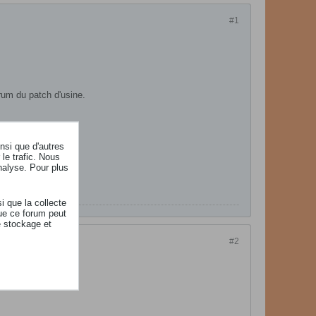
#1
drum du patch d'usine.
insi que d'autres
le trafic. Nous
nalyse. Pour plus
i que la collecte
ue ce forum peut
e stockage et
#2