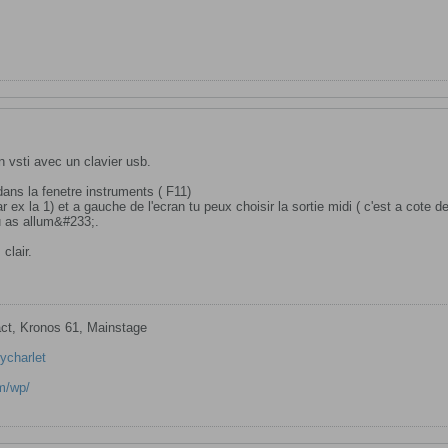
n vsti avec un clavier usb.
 dans la fenetre instruments ( F11)
ar ex la 1) et a gauche de l'ecran tu peux choisir la sortie midi ( c'est a cote d
tu as allum&#233;.
 clair.
t, Kronos 61, Mainstage
ycharlet
m/wp/