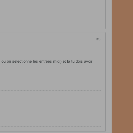
#3
e ou on selectionne les entrees midi) et la tu dois avoir