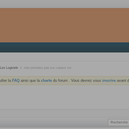
Les Logiciels
mes premiers pas sur cubase vst
ulter la
FAQ
ainsi que la
charte
du forum . Vous devrez vous
inscrire
avant d