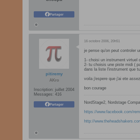
Partager
16 octobre 2006, 20h51
je pense qu'on peut controler u
1- choisi un instrument virtuel
2- tu choisis une piste midi ( p
dans la liste l'instrument que 
pitiremy
voila j'espere que j'ai ete assez
AKro
bon courage
Inscription:
juillet 2004
Messages:
416
NordStage2, Nordstage Compac
Partager
https://www.facebook.com/rem
http://www.theheadshakers.co