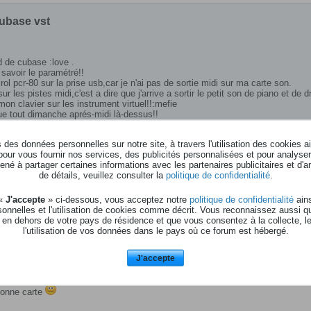
ubase vst
nd de cubase :love .
l savoir le paramétré!!
irol pcr-80 sur la prise usb,car je n'ai pas de sortie midi sur ma carte son.
ur les pistes midi,c'est a dire que j'arrive a sortir le petit son de piano et de 
mon clavier sur les instrument virtuel!!:mefie
ue tout dimanche aprés-midi là-dessus!!
nt controler ces instrument étant branché
des données personnelles sur notre site, à travers l'utilisation des cookies a
pour vous fournir nos services, des publicités personnalisées et pour analyser 
né à partager certaines informations avec les partenaires publicitaires et d'a
:larmes
de détails, veuillez consulter la
politique de confidentialité
.
 «
J'accepte
» ci-dessous, vous acceptez notre
politique de confidentialité
ains
onnelles et l'utilisation de cookies comme décrit. Vous reconnaissez aussi q
 en dehors de votre pays de résidence et que vous consentez à la collecte, l
l'utilisation de vos données dans le pays où ce forum est hébergé.
J'accepte
 etre branché en MIDI ?
u/midi si tu as un port jeu sur ta carte son.
bonne carte