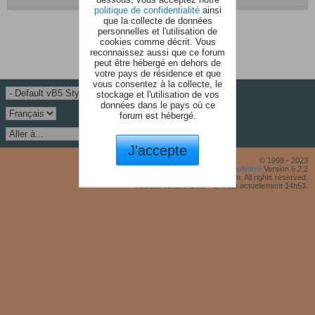
politique de confidentialité
ainsi
que la collecte de données
Aucune photo trouvé.
personnelles et l'utilisation de
cookies comme décrit. Vous
reconnaissez aussi que ce forum
peut être hébergé en dehors de
votre pays de résidence et que
vous consentez à la collecte, le
stockage et l'utilisation de vos
données dans le pays où ce
forum est hébergé.
J'accepte
© 1998 - 2023
Powered by
vBulletin®
Version 6.2.2
Copyright © 2026 MH Sub I, LLC dba vBulletin. All rights reserved.
Fuseau horaire GMT +1. Il est actuellement 14h53.