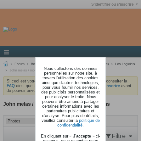
S'identifier ou s'inscrire
Forum
Besoin d'aide ?
La MAO (Musique Informatique)
Les Logiciels
Nous collectons des données
John melas / montage / modx / sorties drums
personnelles sur notre site, à
travers l'utilisation des cookies
Si ceci est votre première visite, nous vous invitons à consulter la
ainsi que d'autres technologies,
FAQ
ainsi que la
charte
du forum . Vous devrez vous
inscrire
avant
pour vous fournir nos services,
de pouvoir envoyer des messages.
des publicités personnalisées et
pour analyser le trafic. Nous
pouvons être amené à partager
John melas / montage / modx / sorties drums
certaines informations avec les
partenaires publicitaires et
d'analyse. Pour plus de détails,
veuillez consulter la
politique de
confidentialité
.
Filtre
En cliquant sur «
J'accepte
» ci-
dessous, vous acceptez notre