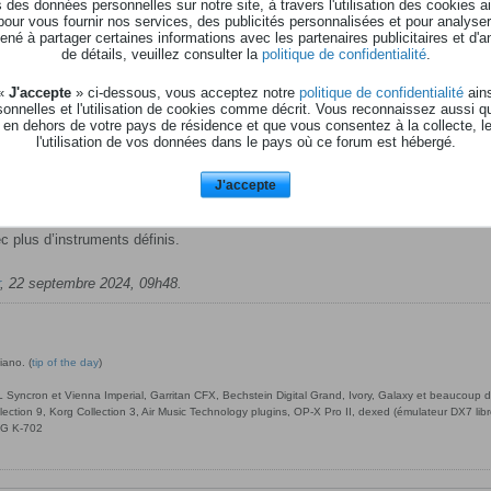
des données personnelles sur notre site, à travers l'utilisation des cookies a
pour vous fournir nos services, des publicités personnalisées et pour analyser 
né à partager certaines informations avec les partenaires publicitaires et d'a
de détails, veuillez consulter la
politique de confidentialité
.
 «
J'accepte
» ci-dessous, vous acceptez notre
politique de confidentialité
ains
ramme change possible… ? Est-ce très différent du GM,gs ?
onnelles et l'utilisation de cookies comme décrit. Vous reconnaissez aussi q
 en dehors de votre pays de résidence et que vous consentez à la collecte, l
program change sans leur imposer des instruments. Assez logique, sur un DX7,
l'utilisation de vos données dans le pays où ce forum est hébergé.
J'accepte
quel instrument va avec quel program change, (1=piano, etc) ce qui permet de
 soit l’équipement.
plus d’instruments définis.
,
22 septembre 2024, 09h48
.
iano. (
tip of the day
)
ncron et Vienna Imperial, Garritan CFX, Bechstein Digital Grand, Ivory, Galaxy et beaucoup d’a
llection 9, Korg Collection 3, Air Music Technology plugins, OP-X Pro II, dexed (émulateur DX7 l
G K-702