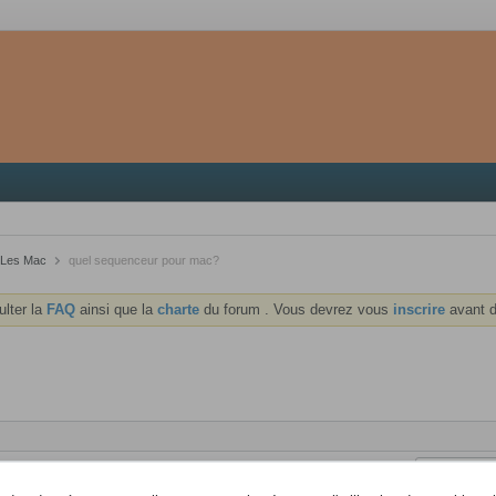
Les Mac
quel sequenceur pour mac?
ulter la
FAQ
ainsi que la
charte
du forum . Vous devrez vous
inscrire
avant d