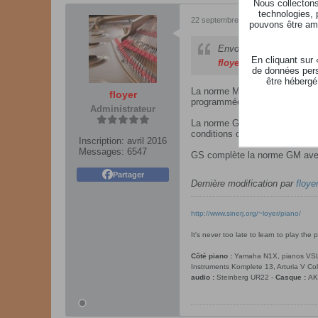
Nous collectons 
technologies, 
22 septembre 2024, 03h47
pouvons être ame
Envoyé par
erd
En cliquant sur
floyer
​et j'ai des prog
de données pers
être hébergé
La norme MIDI définissait des 
floyer
programmée.
Administrateur
La norme General MIDI définit 
conditions comparables quelque
Inscription:
avril 2016
Messages:
6547
GS complète la norme GM avec 
Partager
Dernière modification par
floyer
http://www.sinerj.org/~loyer/piano/
It's never too late to learn to play the p
Côté piano :
Yamaha N1X, pianos VSL Sy
Instruments Komplete 13, Arturia V Co
audio :
Steinberg UR22 -
Casque :
AK