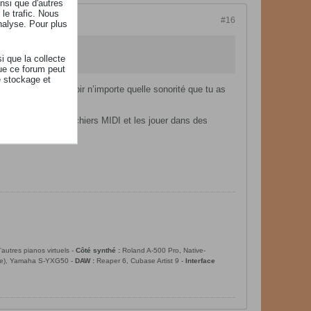
insi que d'autres
le trafic. Nous
#16
nalyse. Pour plus
i que la collecte
ue ce forum peut
e stockage et
 en 1 tu peux avoir n’importe quelle sonorité que tu as
 s’échanger des fichiers MIDI et les jouer dans des
utres pianos virtuels -
Côté synthé :
Roland A-500 Pro, Native-
ibre), Yamaha S-YXG50 -
DAW :
Reaper 6, Cubase Artist 9 -
Interface