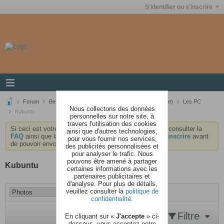
S'identifier ou s'inscrire
Forum
Besoin d'aide ?
La MAO (Musique Informatique)
Les PC
Nous collectons des données
Kubuntu
personnelles sur notre site, à
travers l'utilisation des cookies
Si ceci est votre première visite, nous vous invitons à consulter la
ainsi que d'autres technologies,
FAQ
ainsi que la
charte
du forum . Vous devrez vous
inscrire
avant
pour vous fournir nos services,
de pouvoir envoyer des messages.
des publicités personnalisées et
pour analyser le trafic. Nous
pouvons être amené à partager
Kubuntu
certaines informations avec les
partenaires publicitaires et
d'analyse. Pour plus de détails,
veuillez consulter la
politique de
confidentialité
.
Filtre
En cliquant sur «
J'accepte
» ci-
dessous, vous acceptez notre