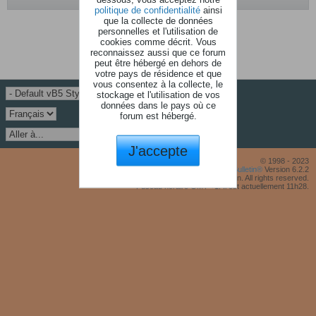
politique de confidentialité
ainsi
que la collecte de données
Aucune photo trouvé.
personnelles et l'utilisation de
cookies comme décrit. Vous
reconnaissez aussi que ce forum
peut être hébergé en dehors de
votre pays de résidence et que
vous consentez à la collecte, le
stockage et l'utilisation de vos
données dans le pays où ce
forum est hébergé.
J'accepte
© 1998 - 2023
Powered by
vBulletin®
Version 6.2.2
Copyright © 2026 MH Sub I, LLC dba vBulletin. All rights reserved.
Fuseau horaire GMT +1. Il est actuellement 11h28.