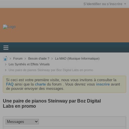
S'identifier ou s'inscrire
Forum
Besoin d'aide ?
La MAO (Musique Informatique)
Les Synthés et Effets Virtuels
Une paire de pianos Steinway par Boz Digital Labs en promo
Si ceci est votre première visite, nous vous invitons à consulter la
FAQ
ainsi que la
charte
du forum . Vous devrez vous
inscrire
avant
de pouvoir envoyer des messages.
Une paire de pianos Steinway par Boz Digital
Labs en promo