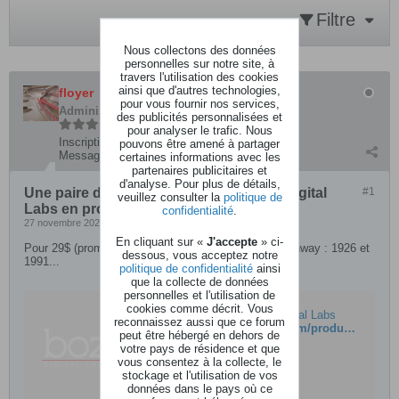
Filtre
Nous collectons des données
personnelles sur notre site, à
travers l'utilisation des cookies
ainsi que d'autres technologies,
floyer
pour vous fournir nos services,
Administrateur
des publicités personnalisées et
pour analyser le trafic. Nous
Inscription:
avril 2016
pouvons être amené à partager
Messages:
6547
certaines informations avec les
partenaires publicitaires et
d'analyse. Pour plus de détails,
Une paire de pianos Steinway par Boz Digital
#1
veuillez consulter la
politique de
Labs en promo
confidentialité
.
27 novembre 2023, 00h23
En cliquant sur «
J'accepte
» ci-
Pour 29$ (promo, prix normal 99$), une paire de Steinway : 1926 et
dessous, vous acceptez notre
1991...
politique de confidentialité
ainsi
que la collecte de données
personnelles et l'utilisation de
cookies comme décrit. Vous
Master Keys Pianos – Boz Digital Labs
reconnaissez aussi que ce forum
https://www.bozdigitallabs.com/product/new-york-l-bundle/
peut être hébergé en dehors de
votre pays de résidence et que
vous consentez à la collecte, le
stockage et l'utilisation de vos
données dans le pays où ce