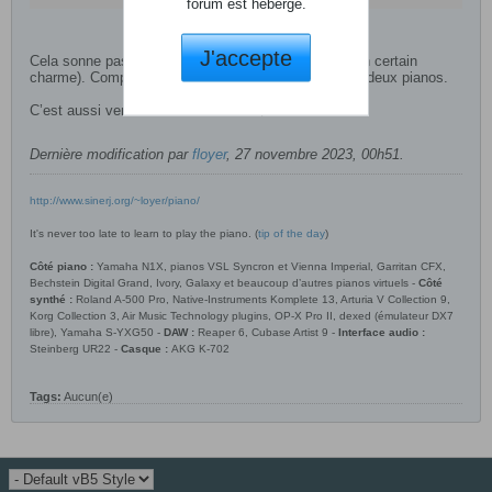
forum est hébergé.
J'accepte
Cela sonne pas mal (je n'ai testé que le 1926 qui a un certain
charme). Compter 8Go de samples pour chacun des deux pianos.
C’est aussi vendu unitairement à 19$
Dernière modification par
floyer
,
27 novembre 2023, 00h51
.
http://www.sinerj.org/~loyer/piano/
It's never too late to learn to play the piano. (
tip of the day
)
Côté piano :
Yamaha N1X, pianos VSL Syncron et Vienna Imperial, Garritan CFX,
Bechstein Digital Grand, Ivory, Galaxy et beaucoup d’autres pianos virtuels -
Côté
synthé :
Roland A-500 Pro, Native-Instruments Komplete 13, Arturia V Collection 9,
Korg Collection 3, Air Music Technology plugins, OP-X Pro II, dexed (émulateur DX7
libre), Yamaha S-YXG50 -
DAW :
Reaper 6, Cubase Artist 9 -
Interface audio :
Steinberg UR22 -
Casque :
AKG K-702
Tags:
Aucun(e)