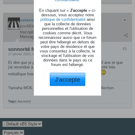
En cliquant sur «
J'accepte
» ci-
dessous, vous acceptez notre
politique de confidentialité
ainsi
satanez
que la collecte de données
proAKtif
personnelles et l'utilisation de
Inscription:
août 2012
cookies comme décrit. Vous
Messages:
128
reconnaissez aussi que ce forum
peut être hébergé en dehors de
votre pays de résidence et que
sonnorité froide du GEM wx2
#1
vous consentez à la collecte, le
17 janvier 2024, 13h06
stockage et l'utilisation de vos
données dans le pays où ce
Et dire que je possaidait un GEM wx2 il y à plus de 30 ans et que
forum est hébergé.
j'ai revendue à causse je trouvait qu'il avait une sonnorité très
métallique froide, maintenant en 2024 je le regrette!!!
J'accepte
Yamaha MO6,
Arturia analog experience, Arturia V collection.
Tags:
Aucun(e)