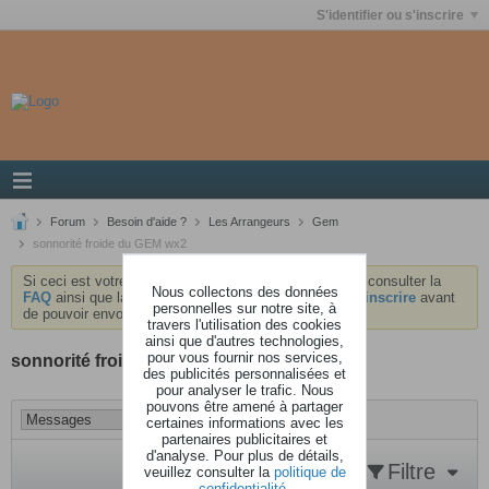
S'identifier ou s'inscrire
Forum
Besoin d'aide ?
Les Arrangeurs
Gem
sonnorité froide du GEM wx2
Si ceci est votre première visite, nous vous invitons à consulter la
Nous collectons des données
FAQ
ainsi que la
charte
du forum . Vous devrez vous
inscrire
avant
personnelles sur notre site, à
de pouvoir envoyer des messages.
travers l'utilisation des cookies
ainsi que d'autres technologies,
pour vous fournir nos services,
sonnorité froide du GEM wx2
des publicités personnalisées et
pour analyser le trafic. Nous
pouvons être amené à partager
certaines informations avec les
partenaires publicitaires et
d'analyse. Pour plus de détails,
Filtre
veuillez consulter la
politique de
confidentialité
.