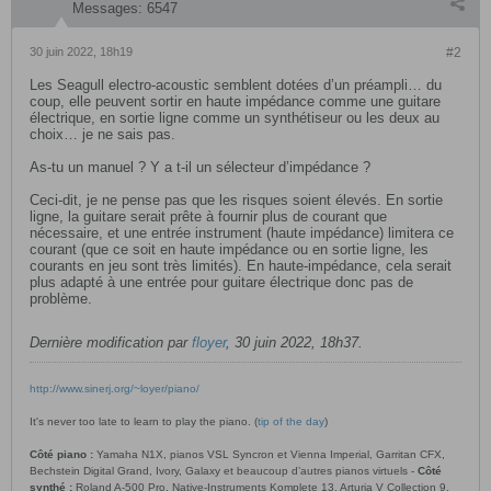
Messages:
6547
30 juin 2022, 18h19
#2
Les Seagull electro-acoustic semblent dotées d’un préampli… du
coup, elle peuvent sortir en haute impédance comme une guitare
électrique, en sortie ligne comme un synthétiseur ou les deux au
choix… je ne sais pas.
As-tu un manuel ? Y a t-il un sélecteur d’impédance ?
Ceci-dit, je ne pense pas que les risques soient élevés. En sortie
ligne, la guitare serait prête à fournir plus de courant que
nécessaire, et une entrée instrument (haute impédance) limitera ce
courant (que ce soit en haute impédance ou en sortie ligne, les
courants en jeu sont très limités). En haute-impédance, cela serait
plus adapté à une entrée pour guitare électrique donc pas de
problème.
Dernière modification par
floyer
,
30 juin 2022, 18h37
.
http://www.sinerj.org/~loyer/piano/
It's never too late to learn to play the piano. (
tip of the day
)
Côté piano :
Yamaha N1X, pianos VSL Syncron et Vienna Imperial, Garritan CFX,
Bechstein Digital Grand, Ivory, Galaxy et beaucoup d’autres pianos virtuels -
Côté
synthé :
Roland A-500 Pro, Native-Instruments Komplete 13, Arturia V Collection 9,