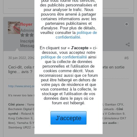
pour vous fournir nos services,
des publicités personnalisées et
pour analyser le trafic. Nous
pouvons être amené à partager
certaines informations avec les
partenaires publicitaires et
floyer
d'analyse. Pour plus de détails,
Administrateur
veuillez consulter la
politique de
confidentialité
.
Inscription:
avril 2016
Messages:
6547
En cliquant sur «
J'accepte
» ci-
dessous, vous acceptez notre
politique de confidentialité
ainsi
30 juin 2022, 20h25
#6
que la collecte de données
personnelles et l'utilisation de
Ceci-dit, cela me semblerait étrange qu'une guitare sorte en sortie
cookies comme décrit. Vous
ligne... avis ?
reconnaissez aussi que ce forum
peut être hébergé en dehors de
votre pays de résidence et que
http://www.sinerj.org/~loyer/piano/
vous consentez à la collecte, le
stockage et l'utilisation de vos
It's never too late to learn to play the piano. (
tip of the day
)
données dans le pays où ce
forum est hébergé.
Côté piano :
Yamaha N1X, pianos VSL Syncron et Vienna Imperial, Garritan CFX,
Bechstein Digital Grand, Ivory, Galaxy et beaucoup d’autres pianos virtuels -
Côté
synthé :
Roland A-500 Pro, Native-Instruments Komplete 13, Arturia V Collection 9,
J'accepte
Korg Collection 3, Air Music Technology plugins, OP-X Pro II, dexed (émulateur DX7
libre), Yamaha S-YXG50 -
DAW :
Reaper 6, Cubase Artist 9 -
Interface audio :
Steinberg UR22 -
Casque :
AKG K-702