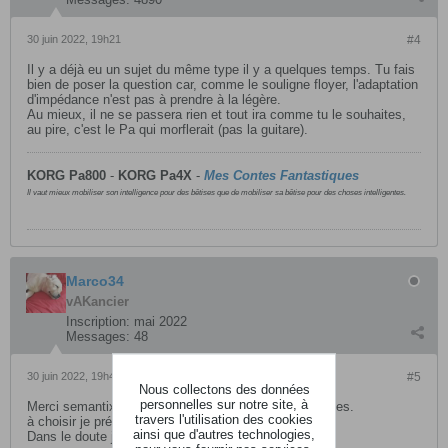
30 juin 2022, 19h21
#4
Il y a déjà eu un sujet du même type il y a quelques temps. Tu fais
bien de poser la question car, comme le souligne floyer, l'adaptation
d'impédance n'est pas à prendre à la légère.
Au mieux, il ne se passera rien et tout ira comme tu le souhaites,
au pire, c'est le Pa qui morflerait (pas la guitare).
KORG Pa800
-
KORG
Pa4X
-
Mes Contes Fantastiques
Il vaut mieux mobiliser son intelligence pour des bêtises que de mobiliser sa bêtise pour des choses intelligentes.
Marco34
vAKancier
Inscription:
mai 2022
Messages:
48
30 juin 2022, 19h43
#5
Nous collectons des données
personnelles sur notre site, à
Merci semantix , je ne trouve pas le sujet dont tu parles.
travers l'utilisation des cookies
à choisir je préférerais au mieux !
ainsi que d'autres technologies,
Dans le doute je m'abstiens pour l'instant.