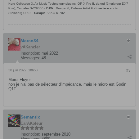
Korg Collection 3, Air Music Technology plugins, OP-X Pro II, dexed (émulateur DX7
libre), Yamaha S-YXG50 -
DAW :
Reaper 6, Cubase Artist 9 -
Interface audio :
Steinberg UR22 -
Casque :
AKG K-702
Marco34
vAKancier
Inscription:
mai 2022
Messages:
48
30 juin 2022, 18h53
#3
Merci Floyer,
non je n'ai pas de sélecteur d'impédance, mais le micro est Godin
Q1T.
Semantix
CarAKoleur
Inscription:
septembre 2010
Messages:
4890