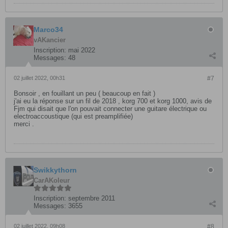
Marco34
vAKancier
Inscription:
mai 2022
Messages:
48
02 juillet 2022, 00h31
#7
Bonsoir , en fouillant un peu ( beaucoup en fait )
j'ai eu la réponse sur un fil de 2018 , korg 700 et korg 1000, avis de
Fjm qui disait que l'on pouvait connecter une guitare électrique ou
electroaccoustique (qui est preamplifiée)
merci .
Swikkythorn
CarAKoleur
Inscription:
septembre 2011
Messages:
3655
02 juillet 2022, 09h08
#8