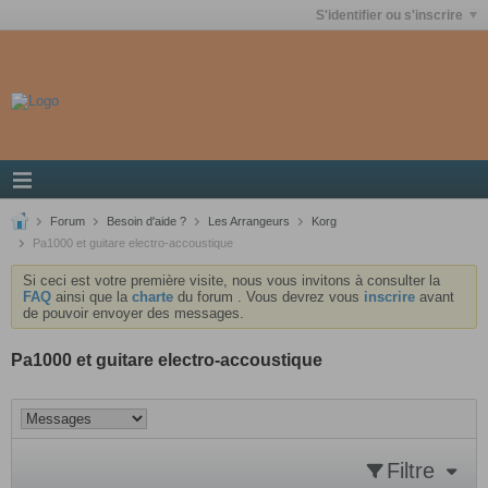
S'identifier ou s'inscrire
Forum
Besoin d'aide ?
Les Arrangeurs
Korg
Pa1000 et guitare electro-accoustique
Si ceci est votre première visite, nous vous invitons à consulter la
FAQ
ainsi que la
charte
du forum . Vous devrez vous
inscrire
avant
de pouvoir envoyer des messages.
Pa1000 et guitare electro-accoustique
Filtre