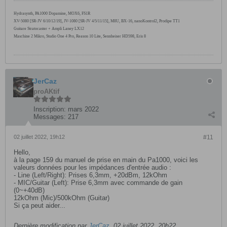
Hydrasynth, PA1000
Dopamine, MOX6,
FS1R
XV-5080 [SR-JV 6/10/12/19], JV-1080 [SR-JV 4/5/11/15], M8U, BX-16, nanoKontrol2, Prodipe TT1
Guitare Stratocaster + Ampli Laney LX12
Maschine 2 Mikro, Studio One 4 Pro, Reason 10 Lite, Sennheiser HD598, Eris 8
JerCaz
proAKtif
Inscription:
mars 2022
Messages:
217
02 juillet 2022, 19h12
#11
Hello,
à la page 159 du manuel de prise en main du Pa1000, voici les
valeurs données pour les impédances d'entrée audio :
- Line (Left/Right): Prises 6,3mm, +20dBm, 12kOhm
- MIC/Guitar (Left): Prise 6,3mm avec commande de gain
(0~+40dB)
12kOhm (Mic)/500kOhm (Guitar)
Si ça peut aider...
Dernière modification par
JerCaz
,
02 juillet 2022, 20h22
.