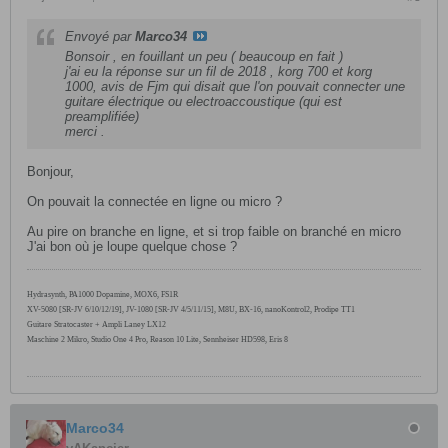
Envoyé par
Marco34
Bonsoir , en fouillant un peu ( beaucoup en fait )
j'ai eu la réponse sur un fil de 2018 , korg 700 et korg
1000, avis de Fjm qui disait que l'on pouvait connecter une
guitare électrique ou electroaccoustique (qui est
preamplifiée)
merci .
Bonjour,
On pouvait la connectée en ligne ou micro ?
Au pire on branche en ligne, et si trop faible on branché en micro
J'ai bon où je loupe quelque chose ?
Hydrasynth, PA1000
Dopamine, MOX6,
FS1R
XV-5080 [SR-JV 6/10/12/19], JV-1080 [SR-JV 4/5/11/15], M8U, BX-16, nanoKontrol2, Prodipe TT1
Guitare Stratocaster + Ampli Laney LX12
Maschine 2 Mikro, Studio One 4 Pro, Reason 10 Lite, Sennheiser HD598, Eris 8
Marco34