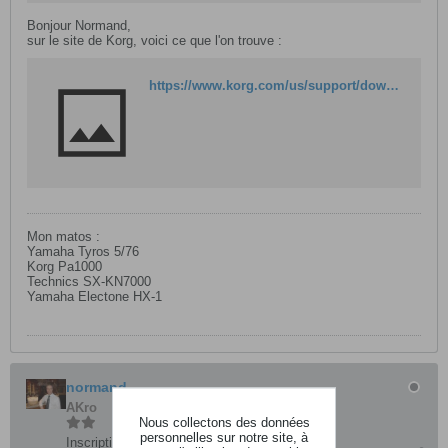
Bonjour Normand,
sur le site de Korg, voici ce que l'on trouve :
https://www.korg.com/us/support/download/product/0/895/
Mon matos :
Yamaha Tyros 5/76
Korg Pa1000
Technics SX-KN7000
Yamaha Electone HX-1
normand
AKro
Nous collectons des données
personnelles sur notre site, à
Inscription:
mars 2016