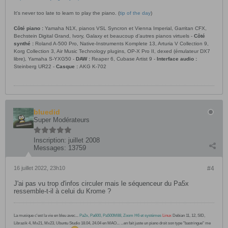
It's never too late to learn to play the piano. (
tip of the day
)
Côté piano :
Yamaha N1X, pianos VSL Syncron et Vienna Imperial, Garritan CFX,
Bechstein Digital Grand, Ivory, Galaxy et beaucoup d’autres pianos virtuels -
Côté
synthé :
Roland A-500 Pro, Native-Instruments Komplete 13, Arturia V Collection 9,
Korg Collection 3, Air Music Technology plugins, OP-X Pro II, dexed (émulateur DX7
libre), Yamaha S-YXG50 -
DAW :
Reaper 6, Cubase Artist 9 -
Interface audio :
Steinberg UR22 -
Casque :
AKG K-702
bluedid
Super Modérateurs
Inscription:
juillet 2008
Messages:
13759
16 juillet 2022, 23h10
#4
J'ai pas vu trop d'infos circuler mais le séquenceur du Pa5x
ressemble-t-il à celui du Krome ?
La musique c'est la vie en bleu avec...
Pa2x, Pa600, Pa500M88, Zoom H6 et systèmes
Linux
Debian 11, 12, SID,
Librazik 4, Mx21, Mx23, Ubuntu Studio 18.04, 24.04 en MAO... ...en fait juste un piano droit son type "bastringue" me