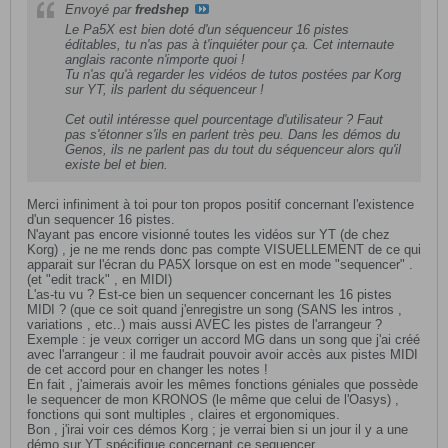
Envoyé par
fredshep
Le Pa5X est bien doté d'un séquenceur 16 pistes
éditables, tu n'as pas à t'inquiéter pour ça. Cet internaute
anglais raconte n'importe quoi !
Tu n'as qu'à regarder les vidéos de tutos postées par Korg
sur YT, ils parlent du séquenceur !
Cet outil intéresse quel pourcentage d'utilisateur ? Faut
pas s'étonner s'ils en parlent très peu. Dans les démos du
Genos, ils ne parlent pas du tout du séquenceur alors qu'il
existe bel et bien.
Merci infiniment à toi pour ton propos positif concernant l'existence
d'un sequencer 16 pistes.
N'ayant pas encore visionné toutes les vidéos sur YT (de chez
Korg) , je ne me rends donc pas compte VISUELLEMENT de ce qui
apparait sur l'écran du PA5X lorsque on est en mode "sequencer" .
(et "edit track" , en MIDI)
L'as-tu vu ? Est-ce bien un sequencer concernant les 16 pistes
MIDI ? (que ce soit quand j'enregistre un song (SANS les intros ,
variations , etc..) mais aussi AVEC les pistes de l'arrangeur ?
Exemple : je veux corriger un accord MG dans un song que j'ai créé
avec l'arrangeur : il me faudrait pouvoir avoir accès aux pistes MIDI
de cet accord pour en changer les notes !
En fait , j'aimerais avoir les mêmes fonctions géniales que possède
le sequencer de mon KRONOS (le même que celui de l'Oasys) ,
fonctions qui sont multiples , claires et ergonomiques.
Bon , j'irai voir ces démos Korg ; je verrai bien si un jour il y a une
démo sur YT spécifique concernant ce sequencer.