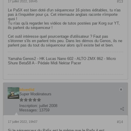
17 juillet 2022, 16h45
#13
Le Pa5X est bien doté d'un séquenceur 16 pistes éditables, tu n'as
pas à t'inquiéter pour ça. Cet internaute anglais raconte n'importe
quoi !
Tu n'as qu'à regarder les vidéos de tutos postées par Korg sur YT,
ils parlent du séquenceur !
Cet outil intéresse quel pourcentage d'utilisateur ? Faut pas
s'étonner s'ils en parlent très peu. Dans les démos du Genos, ils ne
parlent pas du tout du séquenceur alors qu'il existe bel et bien.
Yamaha Genos2 - HK Lucas Nano 602 - ALTO ZMX 862 - Micro
Shure Beta58 A - Pédale Midi Nektar Pacer
bluedid
Super Modérateurs
Inscription:
juillet 2008
Messages:
13759
17 juillet 2022, 19h07
#14
Si le séquenceur du Pa5x est le même que le Pa4x il est