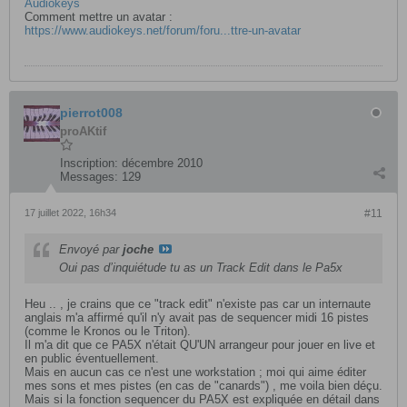
Audiokeys
Comment mettre un avatar :
https://www.audiokeys.net/forum/foru...ttre-un-avatar
pierrot008
proAKtif
Inscription:
décembre 2010
Messages:
129
17 juillet 2022, 16h34
#11
Envoyé par
joche
Oui pas d’inquiétude tu as un Track Edit dans le Pa5x
Heu .. , je crains que ce "track edit" n'existe pas car un internaute
anglais m'a affirmé qu'il n'y avait pas de sequencer midi 16 pistes
(comme le Kronos ou le Triton).
Il m'a dit que ce PA5X n'était QU'UN arrangeur pour jouer en live et
en public éventuellement.
Mais en aucun cas ce n'est une workstation ; moi qui aime éditer
mes sons et mes pistes (en cas de "canards") , me voila bien déçu.
Mais si la fonction sequencer du PA5X est expliquée en détail dans