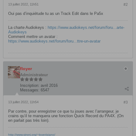
13 juillet 2022, 11h51
#2
Oui pas d’inquiétude tu as un Track Edit dans le Pa5x
La charte Audiokeys :
https://www.audiokeys.net/forum/foru...arte-
Audiokeys
Comment mettre un avatar :
https://www.audiokeys.net/forum/foru...ttre-un-avatar
floyer
Administrateur
Inscription:
avril 2016
Messages:
6547
13 juillet 2022, 11h54
#3
Par contre, pour enregistrer ce que tu joues avec l’arrangeur, je
crains qu’il te manquera une fonction Quick Record du PA4X. (On
en parlait pas très loin).
http://www.sinerj.org/~loyer/piano/