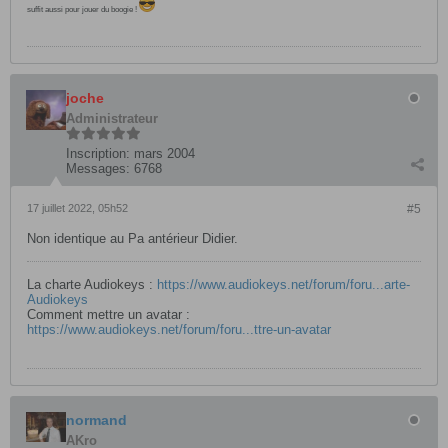
suffit aussi pour jouer du boogie !
joche
Administrateur
Inscription:
mars 2004
Messages:
6768
17 juillet 2022, 05h52
#5
Non identique au Pa antérieur Didier.
La charte Audiokeys :
https://www.audiokeys.net/forum/foru...arte-
Audiokeys
Comment mettre un avatar :
https://www.audiokeys.net/forum/foru...ttre-un-avatar
normand
AKro