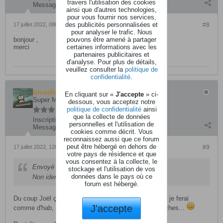
travers l'utilisation des cookies
Messages:
289
ainsi que d'autres technologies,
pour vous fournir nos services,
des publicités personnalisées et
17 juillet 2022, 08h43
#8
pour analyser le trafic. Nous
pouvons être amené à partager
bonjour ,
certaines informations avec les
merci
partenaires publicitaires et
d'analyse. Pour plus de détails,
veuillez consulter la
politique de
confidentialité
.
bluedid
En cliquant sur «
J'accepte
» ci-
Super Modérateurs
dessous, vous acceptez notre
politique de confidentialité
ainsi
que la collecte de données
Inscription:
juillet 2008
personnelles et l'utilisation de
Messages:
13759
cookies comme décrit. Vous
reconnaissez aussi que ce forum
peut être hébergé en dehors de
17 juillet 2022, 12h19
#9
votre pays de résidence et que
vous consentez à la collecte, le
Envoyé par
joche
stockage et l'utilisation de vos
données dans le pays où ce
Non identique au Pa antérieur Didier.
forum est hébergé.
Du coup Joël ça m'arrange...
...si un jour j'en ai un je ferai
J'accepte
comme d'hab, j'enregistrerai en direct live sans retouches...