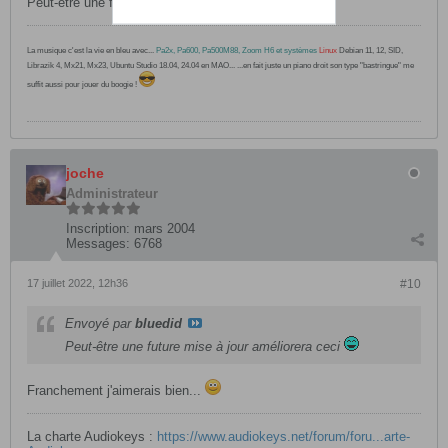
Peut-être une future mise à jour améliorera ceci
La musique c'est la vie en bleu avec...
Pa2x, Pa600, Pa500M88, Zoom H6 et systèmes
Linux
Debian 11, 12, SID,
Librazik 4, Mx21, Mx23, Ubuntu Studio 18.04, 24.04 en MAO... ...en fait juste un piano droit son type "bastringue" me
suffit aussi pour jouer du boogie !
joche
Administrateur
Inscription:
mars 2004
Messages:
6768
17 juillet 2022, 12h36
#10
Envoyé par
bluedid
Peut-être une future mise à jour améliorera ceci
Franchement j'aimerais bien...
La charte Audiokeys :
https://www.audiokeys.net/forum/foru...arte-