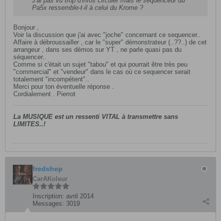
J'ai pas vu trop d'infos circuler mais le séquenceur du
Pa5x ressemble-t-il à celui du Krome ?
Bonjour ,
Voir la discussion que j'ai avec "joche" concernant ce sequencer..
Affaire à débroussailler , car le "super" démonstrateur (..??..) de cet
arrangeur , dans ses démos sur YT , ne parle quasi pas du
séquencer..
Comme si c'était un sujet "tabou" et qui pourrait être très peu
"commercial" et "vendeur" dans le cas où ce sequencer serait
totalement "incompétent"..
Merci pour ton éventuelle réponse .
Cordialement . Pierrot
La MUSIQU
E est un ressenti VITAL à transmettre sans
LIMITES..!
fredshep
CarAKoleur
Inscription:
avril 2014
Messages:
3019