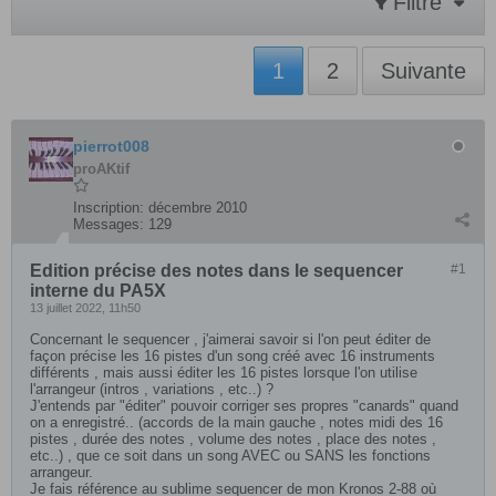
Filtre
1
2
Suivante
pierrot008
proAKtif
Inscription:
décembre 2010
Messages:
129
Edition précise des notes dans le sequencer
#1
interne du PA5X
13 juillet 2022, 11h50
Concernant le sequencer , j'aimerai savoir si l'on peut éditer de
façon précise les 16 pistes d'un song créé avec 16 instruments
différents , mais aussi éditer les 16 pistes lorsque l'on utilise
l'arrangeur (intros , variations , etc..) ?
J'entends par "éditer" pouvoir corriger ses propres "canards" quand
on a enregistré.. (accords de la main gauche , notes midi des 16
pistes , durée des notes , volume des notes , place des notes ,
etc..) , que ce soit dans un song AVEC ou SANS les fonctions
arrangeur.
Je fais référence au sublime sequencer de mon Kronos 2-88 où