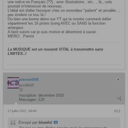
une notice en Français (??) , avec illustrations , etc.. , là , cela
pourrait m'intéresser de nouveau..
L'idéal est d'aller l'essayer chez un revendeur "patient" et aimable.. ;
pas évident ce truc là !
Ou bien une bonne démo sur YT qui te montre comment éditer
séparément les 16 pistes (song AVEC ou SANS la fonction
arrangeur.
A faire suivre car je suis motivé et déterminé à savoir .
MERCI . Pierrot
La MUSIQU
E est un ressenti VITAL à transmettre sans
LIMITES..!
pierrot008
proAKtif
Inscription:
décembre 2010
Messages:
129
17 juillet 2022, 16h40
#12
Envoyé par
bluedid