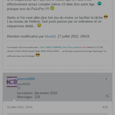
effectivement assez complet même s'il date d'un autre âge...
...
puisque issu du Pa1xPro !!!!
Après si l'on veut aller plus loin (ou du moins se faciliter la tâche
) au niveau de l'édition, faut juste passer par un ordinateur et un
séquenceur dédié...
Dernière modification par
bluedid
,
17 juillet 2022, 19h24
.
La musique c'est la vie en bleu avec...
Pa2x, Pa600, Pa500M88, Zoom H6 et systèmes
Linux
Debian 11, 12, SID,
Librazik 4, Mx21, Mx23, Ubuntu Studio 18.04, 24.04 en MAO... ...en fait juste un piano droit son type "bastringue" me
suffit aussi pour jouer du boogie !
pierrot008
proAKtif
Inscription:
décembre 2010
Messages:
129
18 juillet 2022, 11h41
#15