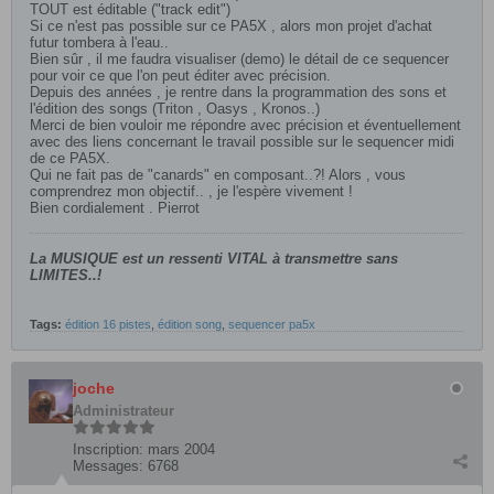
TOUT est éditable ("track edit")
Si ce n'est pas possible sur ce PA5X , alors mon projet d'achat
futur tombera à l'eau..
Bien sûr , il me faudra visualiser (demo) le détail de ce sequencer
pour voir ce que l'on peut éditer avec précision.
Depuis des années , je rentre dans la programmation des sons et
l'édition des songs (Triton , Oasys , Kronos..)
Merci de bien vouloir me répondre avec précision et éventuellement
avec des liens concernant le travail possible sur le sequencer midi
de ce PA5X.
Qui ne fait pas de "canards" en composant..?! Alors , vous
comprendrez mon objectif.. , je l'espère vivement !
Bien cordialement . Pierrot
La MUSIQU
E est un ressenti VITAL à transmettre sans
LIMITES..!
Tags:
édition 16 pistes
,
édition song
,
sequencer pa5x
joche
Administrateur
Inscription:
mars 2004
Messages:
6768