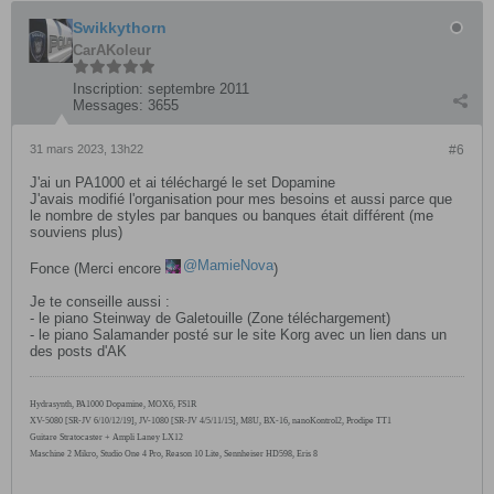
Swikkythorn
CarAKoleur
Inscription:
septembre 2011
Messages:
3655
31 mars 2023, 13h22
#6
J'ai un PA1000 et ai téléchargé le set Dopamine
J'avais modifié l'organisation pour mes besoins et aussi parce que
le nombre de styles par banques ou banques était différent (me
souviens plus)
MamieNova
Fonce (Merci encore
)
Je te conseille aussi :
- le piano Steinway de Galetouille (Zone téléchargement)
- le piano Salamander posté sur le site Korg avec un lien dans un
des posts d'AK
Hydrasynth, PA1000
Dopamine, MOX6,
FS1R
XV-5080 [SR-JV 6/10/12/19], JV-1080 [SR-JV 4/5/11/15], M8U, BX-16, nanoKontrol2, Prodipe TT1
Guitare Stratocaster + Ampli Laney LX12
Maschine 2 Mikro, Studio One 4 Pro, Reason 10 Lite, Sennheiser HD598, Eris 8