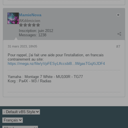
MamieNova
AKdémicien
Inscription:
juin 2012
Messages:
1238
31 mars 2023, 18h05
#7
Pour rappel, j'ai fait une aide pour l'installation, en francais
contrairement au site:
https://mega.nz/file/yVpFESyL#ccsbl8...lWgasTGqXiJDF4
Yamaha : Montage 7 White - MU100R - TG77
Korg : Pa4X - M3 / Radias