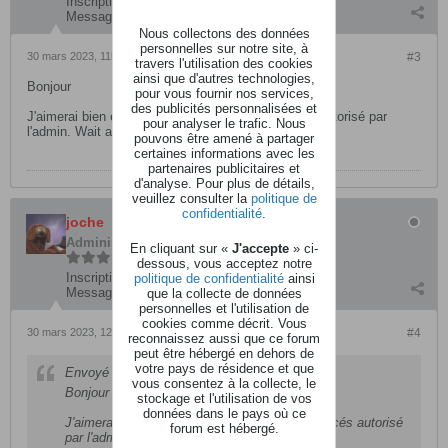
Inscription:
février 2023
Messages:
22
Nous collectons des données
personnelles sur notre site, à
30 mars 2023, 11h51
#3
travers l'utilisation des cookies
ainsi que d'autres technologies,
Bonjour
pour vous fournir nos services,
des publicités personnalisées et
J'aimerai bien essayer, mais je n'ai pas eu l'accés autorisé par
pour analyser le trafic. Nous
l'admin. Wait and see.
pouvons être amené à partager
certaines informations avec les
partenaires publicitaires et
d'analyse. Pour plus de détails,
veuillez consulter la
politique de
confidentialité
.
joche
Administrateur
En cliquant sur «
J'accepte
» ci-
dessous, vous acceptez notre
Inscription:
mars 2004
politique de confidentialité
ainsi
Messages:
6768
que la collecte de données
personnelles et l'utilisation de
cookies comme décrit. Vous
30 mars 2023, 12h16
#4
reconnaissez aussi que ce forum
peut être hébergé en dehors de
votre pays de résidence et que
Envoyé par
greyshadow57
vous consentez à la collecte, le
Bonjour
stockage et l'utilisation de vos
données dans le pays où ce
J'aimerai bien essayer, mais je n'ai pas eu l'accés autorisé
forum est hébergé.
par l'admin. Wait and see.