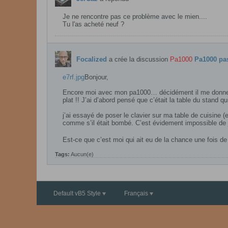
Je ne rencontre pas ce problème avec le mien....
Tu l'as acheté neuf ?
Focalized
a crée la discussion
Pa1000
Pa1000 pas
e7rf.jpg
Bonjour,
Encore moi avec mon pa1000… décidément il me donne bien
plat !! J’ai d’abord pensé que c’était la table du stand qui
j’ai essayé de poser le clavier sur ma table de cuisin
comme s’il était bombé. C’est évidement impossible de jo
Est-ce que c’est moi qui ait eu de la chance une fois d
Tags:
Aucun(e)
Default vB5 Style
Français