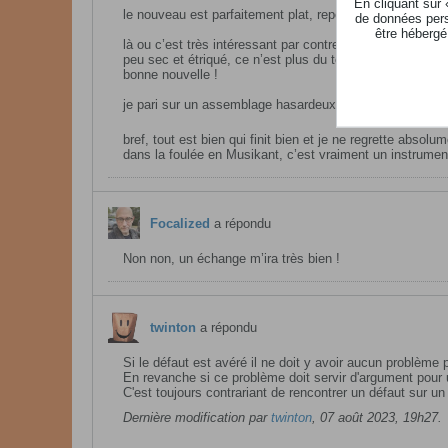
En cliquant sur
le nouveau est parfaitement plat, repose à merveille sur
de données pers
être hébergé
là ou c’est très intéressant par contre c’est que le deux
peu sec et étriqué, ce n’est plus du tout le cas. Le so
bonne nouvelle !
je pari sur un assemblage hasardeux de la coque qui dev
bref, tout est bien qui finit bien et je ne regrette absol
dans la foulée en Musikant, c’est vraiment un instrument 
Focalized
a répondu
Non non, un échange m’ira très bien !
twinton
a répondu
Si le défaut est avéré il ne doit y avoir aucun problème 
En revanche si ce problème doit servir d'argument pour u
C'est toujours contrariant de rencontrer un défaut sur un
Dernière modification par
twinton
,
07 août 2023, 19h27
.