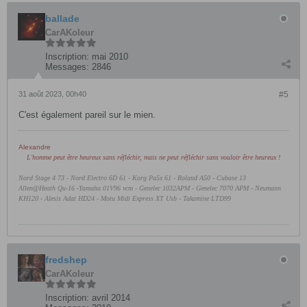
ballade
CarAKoleur
Inscription:
mai 2010
Messages:
2846
31 août 2023, 00h40
#5
C'est également pareil sur le mien.
Alexandre
L'homme peut être heureux sans réfléchir, mais ne peut réfléchir sans vouloir être heureux !
Nord Stage 4 73 - Nord Electro 6D 61 -
Korg Pa5x 61 - Roland A50 - Cubase 13
Allen@Heath Qu-16 -Yamaha 01V96 vcm - Genelec 1032APM - Genelec 7070 APM - Neumann
KH120 - Alesis Adat HD24 - Motu Midi Express XT Usb - Takamine LTD99
fredshep
CarAKoleur
Inscription:
avril 2014