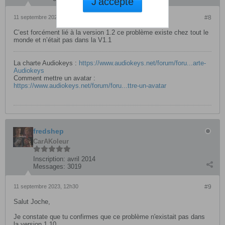
J'accepte
11 septembre 2023, 12h12
#8
C’est forcément lié à la version 1.2 ce problème existe chez tout le
monde et n’était pas dans la V1.1
La charte Audiokeys :
https://www.audiokeys.net/forum/foru...arte-
Audiokeys
Comment mettre un avatar :
https://www.audiokeys.net/forum/foru...ttre-un-avatar
fredshep
CarAKoleur
Inscription:
avril 2014
Messages:
3019
11 septembre 2023, 12h30
#9
Salut Joche,
Je constate que tu confirmes que ce problème n'existait pas dans
la version 1.10.