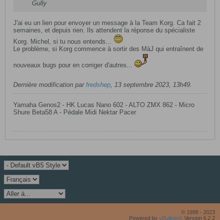
Gully
​J'ai eu un lien pour envoyer un message à la Team Korg. Ca fait 2
semaines, et depuis rien. Ils attendent la réponse du spécialiste
Korg. Michel, si tu nous entends...
Le problème, si Korg commence à sortir des MàJ qui entraînent de
nouveaux bugs pour en corriger d'autres...
Dernière modification par
fredshep
,
13 septembre 2023, 13h49
.
Yamaha Genos2 - HK Lucas Nano 602 - ALTO ZMX 862 - Micro
Shure Beta58 A - Pédale Midi Nektar Pacer
© 1998 - 2023
Powered by
vBulletin®
Version 6.2.2