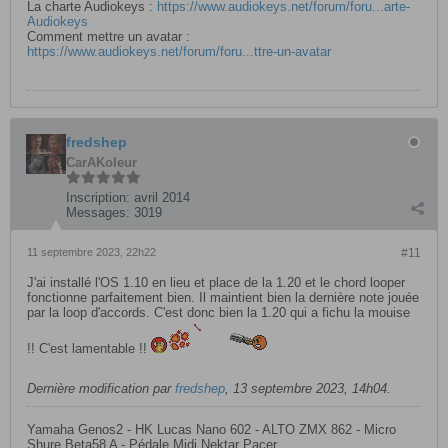
La charte Audiokeys :
https://www.audiokeys.net/forum/foru...arte-
Audiokeys
Comment mettre un avatar :
https://www.audiokeys.net/forum/foru...ttre-un-avatar
fredshep
CarAKoleur
Inscription:
avril 2014
Messages:
3019
11 septembre 2023, 22h22
#11
J'ai installé l'OS 1.10 en lieu et place de la 1.20 et le chord looper
fonctionne parfaitement bien. Il maintient bien la dernière note jouée
par la loop d'accords. C'est donc bien la 1.20 qui a fichu la mouise
!! C'est lamentable !!
Dernière modification par
fredshep
,
13 septembre 2023, 14h04
.
Yamaha Genos2 - HK Lucas Nano 602 - ALTO ZMX 862 - Micro
Shure Beta58 A - Pédale Midi Nektar Pacer