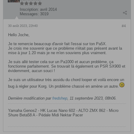
Inscription:
avril 2014
Messages:
3019
30 août 2023, 22h40
#4
Hello Joche,
Je te remercie beaucoup d'avoir fait l'essai sur ton Pa5X.
Je crois me souvenir que ce problème n'était pas présent avant la
mise à jour 1.20 mais je ne m'en souviens plus vraiment.
Je suis allé tester cela sur un Pa1000 et aucun problème, ça
fonctionne parfaitement. Se trouvait là également un PSR SX900 et
évidemment, aucun souci !
Je suis un utilisateur très assidu du chord looper et voilà encore un
bug à régler pour Korg. Un problème chassé en amène un autre.
Dernière modification par
fredshep
,
11 septembre 2023, 08h06
.
Yamaha Genos2 - HK Lucas Nano 602 - ALTO ZMX 862 - Micro
Shure Beta58 A - Pédale Midi Nektar Pacer