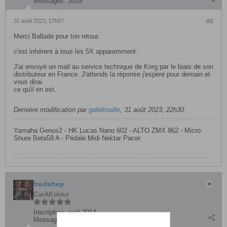
Messages:
3019
31 août 2023, 17h57
#6
Merci Ballade pour ton retour.
c'est inhérent à tous les 5X apparemment.
J'ai envoyé un mail au service technique de Korg par le biais de son
distributeur en France. J'attends la réponse j'espère pour demain et
vous dirai
ce qu'il en est.
Dernière modification par
galettouille
,
31 août 2023, 22h30
.
Yamaha Genos2 - HK Lucas Nano 602 - ALTO ZMX 862 - Micro
Shure Beta58 A - Pédale Midi Nektar Pacer
fredshep
CarAKoleur
Inscription:
avril 2014
Messages:
3019