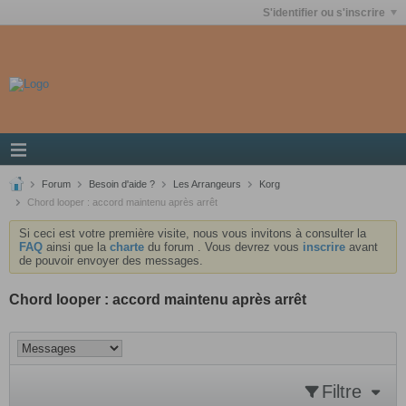
S'identifier ou s'inscrire
Forum
Besoin d'aide ?
Les Arrangeurs
Korg
Chord looper : accord maintenu après arrêt
Si ceci est votre première visite, nous vous invitons à consulter la
FAQ
ainsi que la
charte
du forum . Vous devrez vous
inscrire
avant
de pouvoir envoyer des messages.
Chord looper : accord maintenu après arrêt
Filtre