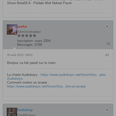
Shure Beta58 A - Pédale Midi Nektar Pacer
joche
Administrateur
Inscription:
mars 2004
Messages:
6768
30 août 2023, 19h51
#3
Bonjour ca fait pareil sur le mien.
La charte Audiokeys :
https://www.audiokeys.net/forum/foru...arte-
Audiokeys
Comment mettre un avatar :
https://www.audiokeys.net/forum/foru...ttre-un-avatar
fredshep
CarAKoleur