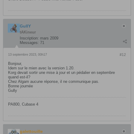
GullY
tAKineur
Inscription:
mars 2009
Messages:
71
13 septembre 2023, 00h17
#12
Bonjour,
Idem sur le mien avec la version 1.20.
Korg devait sortir une mise à jour et un pédalier en septembre
quand est-il?
Chez Algam aucune réponse, il ne communique pas.
Bonne journée
Gully
PA800, Cubase 4
galettouille