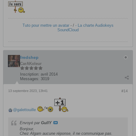
Tuto pour mettre un avatar
- /
- La charte Audiokeys
SoundCloud
fredshep
CarAKoleur
Inscription:
avril 2014
Messages:
3019
13 septembre 2023, 13h41
#14
galettouille
Envoyé par
GullY
Bonjour,
Chez Algam aucune réponse, il ne communique pas.