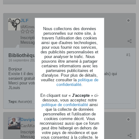
JLF
tAKineur
Nous collectons des données
personnelles sur notre site, à
Inscription:
décembre 2015
travers l'utilisation des cookies
Messages:
74
ainsi que d'autres technologies,
pour vous fournir nos services,
des publicités personnalisées et
Bibliothèques projets ableton Live
#1
pour analyser le trafic. Nous
16 septembre 2023, 13h53
pouvons être amené à partager
certaines informations avec les
Bonjour
partenaires publicitaires et
Existe t il des bibliothèques de projets Ableton Live (.als) qui
d'analyse. Pour plus de détails,
seraient gratuits ou payants.....
veuillez consulter la
politique de
Merci pour votre aide
confidentialité
.
JLouis
En cliquant sur «
J'accepte
» ci-
dessous, vous acceptez notre
Tags:
Aucun(e)
politique de confidentialité
ainsi
que la collecte de données
personnelles et l'utilisation de
cookies comme décrit. Vous
Daviplane
reconnaissez aussi que ce forum
CarAKoleur
peut être hébergé en dehors de
Inscription:
avril 2015
votre pays de résidence et que
Messages:
3844
vous consentez à la collecte, le