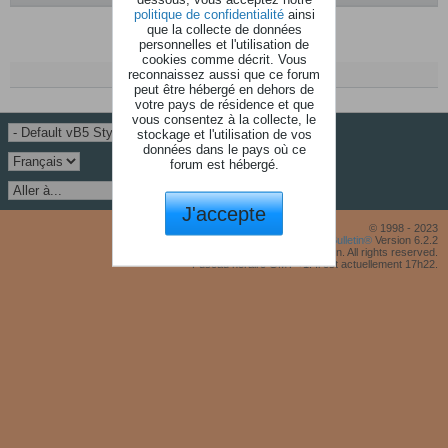
politique de confidentialité
ainsi
que la collecte de données
Aucune discussion trouvée.
personnelles et l'utilisation de
cookies comme décrit. Vous
reconnaissez aussi que ce forum
peut être hébergé en dehors de
votre pays de résidence et que
vous consentez à la collecte, le
stockage et l'utilisation de vos
données dans le pays où ce
forum est hébergé.
J'accepte
© 1998 - 2023
Powered by
vBulletin®
Version 6.2.2
Copyright © 2026 MH Sub I, LLC dba vBulletin. All rights reserved.
Fuseau horaire GMT +1. Il est actuellement 17h22.