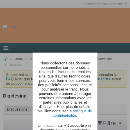
S'identifier ou s'inscrire
Forum
Besoin d'aide ?
Les Claviers Maîtres et Contrôleurs Midi
Nous collectons des données
Digidesign
personnelles sur notre site, à
travers l'utilisation des cookies
Si ceci est votre première visite, nous vous invitons à consulter la
ainsi que d'autres technologies,
FAQ
ainsi que la
charte
du forum . Vous devrez vous
inscrire
avant
pour vous fournir nos services,
de pouvoir envoyer des messages.
des publicités personnalisées et
pour analyser le trafic. Nous
pouvons être amené à partager
Digidesign
certaines informations avec les
partenaires publicitaires et
d'analyse. Pour plus de détails,
veuillez consulter la
politique de
confidentialité
.
Filtre
En cliquant sur «
J'accepte
» ci-
dessous, vous acceptez notre