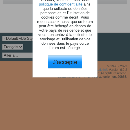
politique de confidentialité
ainsi
que la collecte de données
Aucune photo trouvé.
personnelles et l'utilisation de
cookies comme décrit. Vous
reconnaissez aussi que ce forum
peut être hébergé en dehors de
votre pays de résidence et que
vous consentez à la collecte, le
stockage et l'utilisation de vos
données dans le pays où ce
forum est hébergé.
J'accepte
© 1998 - 2023
Powered by
vBulletin®
Version 6.2.2
Copyright © 2026 MH Sub I, LLC dba vBulletin. All rights reserved.
Fuseau horaire GMT +1. Il est actuellement 20h35.