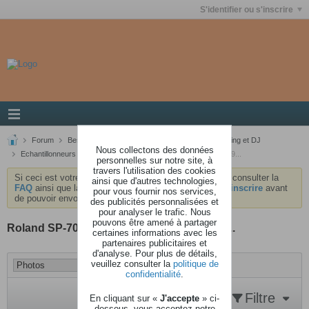
S'identifier ou s'inscrire
Forum
Besoin d'aide ?
Les Groove Machines, Sampling et DJ
Nous collectons des données
Echantillonneurs
Roland SP-707, SP-777, SP-888 ou SP-999...
personnelles sur notre site, à
travers l'utilisation des cookies
Si ceci est votre première visite, nous vous invitons à consulter la
ainsi que d'autres technologies,
FAQ
ainsi que la
charte
du forum . Vous devrez vous
inscrire
avant
pour vous fournir nos services,
de pouvoir envoyer des messages.
des publicités personnalisées et
pour analyser le trafic. Nous
pouvons être amené à partager
Roland SP-707, SP-777, SP-888 ou SP-999...
certaines informations avec les
partenaires publicitaires et
d'analyse. Pour plus de détails,
veuillez consulter la
politique de
confidentialité
.
Filtre
En cliquant sur «
J'accepte
» ci-
dessous, vous acceptez notre