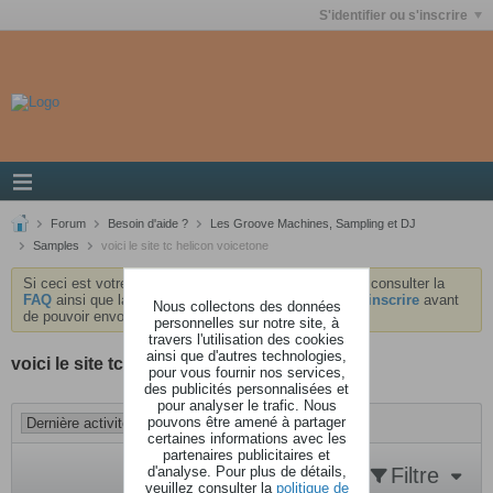
S'identifier ou s'inscrire
Forum
Besoin d'aide ?
Les Groove Machines, Sampling et DJ
Samples
voici le site tc helicon voicetone
Si ceci est votre première visite, nous vous invitons à consulter la
FAQ
ainsi que la
charte
du forum . Vous devrez vous
inscrire
avant
Nous collectons des données
de pouvoir envoyer des messages.
personnelles sur notre site, à
travers l'utilisation des cookies
ainsi que d'autres technologies,
voici le site tc helicon voicetone
pour vous fournir nos services,
des publicités personnalisées et
pour analyser le trafic. Nous
pouvons être amené à partager
certaines informations avec les
partenaires publicitaires et
d'analyse. Pour plus de détails,
Filtre
veuillez consulter la
politique de