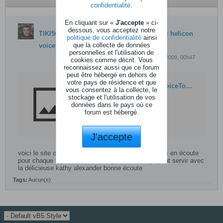
confidentialité
.
En cliquant sur «
J'accepte
» ci-
dessous, vous acceptez notre
TIKI56
a crée une discussion
voici le site tc helicon
politique de confidentialité
ainsi
que la collecte de données
voicetone
personnelles et l'utilisation de
28 janvier 2009, 00h47
cookies comme décrit. Vous
reconnaissez aussi que ce forum
peut être hébergé en dehors de
votre pays de résidence et que
http://www.tc-helicon.com/VoiceToneHarmonyM.asp
vous consentez à la collecte, le
stockage et l'utilisation de vos
données dans le pays où ce
forum est hébergé.
J'accepte
voici le site ou l'on peut trouver des voix de femmes en écoute
pour chaque type d'harmoniseur présentés si ça peut servir avec
la délicieuse kathy alexander bonne écoute
Tags:
Aucun(e)