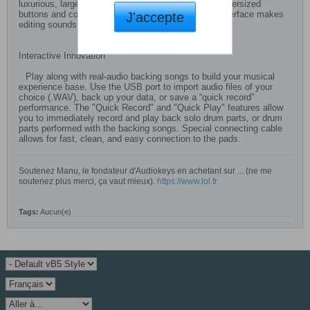
luxurious, large backlit display with accompanying oversized
buttons and controls. Its friendly, icon-based user interface makes
J'accepte
editing sounds and customizing kits fast and fun.
Interactive Innovation
Play along with real-audio backing songs to build your musical
experience base. Use the USB port to import audio files of your
choice (.WAV), back up your data, or save a “quick record”
performance. The "Quick Record" and "Quick Play" features allow
you to immediately record and play back solo drum parts, or drum
parts performed with the backing songs. Special connecting cable
allows for fast, clean, and easy connection to the pads.
Soutenez Manu, le fondateur d'Audiokeys en achetant sur ... (ne me
soutenez plus merci, ça vaut mieux).
https://www.lol.fr
Tags:
Aucun(e)