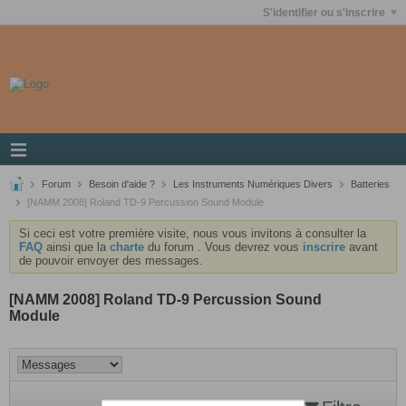
S'identifier ou s'inscrire
Forum
Besoin d'aide ?
Les Instruments Numériques Divers
Batteries
[NAMM 2008] Roland TD-9 Percussion Sound Module
Si ceci est votre première visite, nous vous invitons à consulter la
FAQ
ainsi que la
charte
du forum . Vous devrez vous
inscrire
avant
de pouvoir envoyer des messages.
[NAMM 2008] Roland TD-9 Percussion Sound
Module