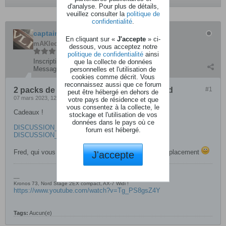
d'analyse. Pour plus de détails,
veuillez consulter la
politique de
confidentialité
.
captain.cookie
En cliquant sur «
J'accepte
» ci-
mAKleod
dessous, vous acceptez notre
politique de confidentialité
ainsi
Inscription:
juillet 2006
que la collecte de données
Messages:
5550
personnelles et l'utilisation de
cookies comme décrit. Vous
reconnaissez aussi que ce forum
2 packs de sons gratuit pour le Deepmind
#1
peut être hébergé en dehors de
07 mars 2023, 12h18
votre pays de résidence et que
vous consentez à la collecte, le
Cadeaux !
stockage et l'utilisation de vos
données dans le pays où ce
DISCUSSION_1674123487994.zip
forum est hébergé.
DISCUSSION_1674123377509.zip
Fred, qui vous demandera qq extraits MP3 pour le déplacement
J'accepte
__
Kronos 73, Nord Stage 2EX compact, AX-7 Widi !
https://www.youtube.com/watch?v=Tg_PS8gsZ4Y
Tags:
Aucun(e)