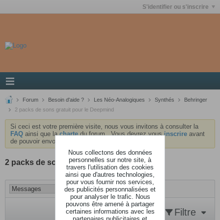
S'identifier ou s'inscrire
Forum
Besoin d'aide ?
Les Néo-Analogiques
Synthés
Behringer
2 packs de sons gratuit pour le Deepmind
Si ceci est votre première visite, nous vous invitons à consulter la
FAQ
ainsi que la
charte
du forum . Vous devrez vous
inscrire
avant
de pouvoir envoyer des messages.
Nous collectons des données
personnelles sur notre site, à
2 packs de sons gratuit pour le Deepmind
travers l'utilisation des cookies
ainsi que d'autres technologies,
pour vous fournir nos services,
des publicités personnalisées et
pour analyser le trafic. Nous
pouvons être amené à partager
Filtre
certaines informations avec les
partenaires publicitaires et