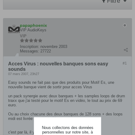
Filtre
papaphoenix
VIP AudioKeys
VIP
Inscription:
novembre 2003
Messages:
27722
Acces Virus : nouvelles banques sons easy
#1
sounds
07 mars 2007, 23h27
Easy sounds ne fait pas que des produits pour Motif Es, une
nouvelle banque vient de sortir pour acces Virus
un pack synergie avec deux banques + les samples loops de drum
traxx que j'ai testé pour le motif Es en vidéo, le tout au prix de 69
euro.
Ou au choix chacune des deux banques de 128 sons + des loops
midi est livrée au prix de 29 euro chacune
Nous collectons des données
personnelles sur notre site, à
c'est par là, il y a des demos mp3