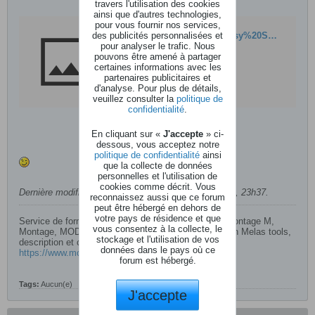
travers l'utilisation des cookies
ainsi que d'autres technologies,
pour vous fournir nos services,
des publicités personnalisées et
http://www.easysounds.de/Easy%20Sounds%20english.htm
pour analyser le trafic. Nous
pouvons être amené à partager
certaines informations avec les
partenaires publicitaires et
d'analyse. Pour plus de détails,
veuillez consulter la
politique de
confidentialité
.
En cliquant sur «
J'accepte
» ci-
dessous, vous acceptez notre
politique de confidentialité
ainsi
que la collecte de données
personnelles et l'utilisation de
cookies comme décrit. Vous
Dernière modification par
papaphoenix
,
07 mars 2007, 23h37
.
reconnaissez aussi que ce forum
peut être hébergé en dehors de
votre pays de résidence et que
Service de formation en ligne par visio conférence Montage M,
vous consentez à la collecte, le
Montage, MODX’s Série CK et YC /Camelot Pro/John Melas tools,
stockage et l'utilisation de vos
description et conditions générales de vente
données dans le pays où ce
https://www.moessieurs.com/webinar-fr.html
forum est hébergé.
Tags:
Aucun(e)
J'accepte