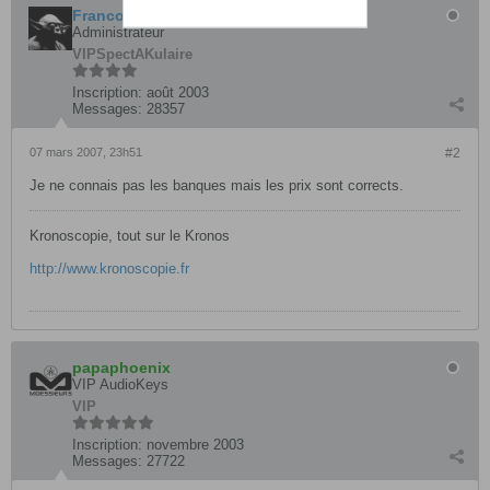
Francois
Administrateur
VIP
SpectAKulaire
Inscription:
août 2003
Messages:
28357
07 mars 2007, 23h51
#2
Je ne connais pas les banques mais les prix sont corrects.
Kronoscopie, tout sur le Kronos
http://www.kronoscopie.fr
papaphoenix
VIP AudioKeys
VIP
Inscription:
novembre 2003
Messages:
27722