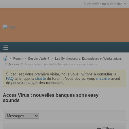
S'identifier ou s'inscrire
Forum
Besoin d'aide ?
Les Synthétiseurs, Expandeurs et Workstations
Access
Acces Virus : nouvelles banques sons easy sounds
Si ceci est votre première visite, nous vous invitons à consulter la
FAQ
ainsi que la
charte
du forum . Vous devrez vous
inscrire
avant
de pouvoir envoyer des messages.
Acces Virus : nouvelles banques sons easy
sounds