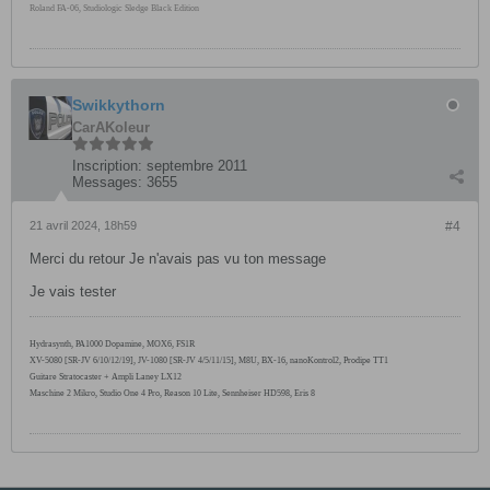
Roland FA-06, Studiologic Sledge Black Edition
Swikkythorn
CarAKoleur
Inscription:
septembre 2011
Messages:
3655
21 avril 2024, 18h59
#4
Merci du retour Je n'avais pas vu ton message
Je vais tester
Hydrasynth, PA1000
Dopamine, MOX6,
FS1R
XV-5080 [SR-JV 6/10/12/19], JV-1080 [SR-JV 4/5/11/15], M8U, BX-16, nanoKontrol2, Prodipe TT1
Guitare Stratocaster + Ampli Laney LX12
Maschine 2 Mikro, Studio One 4 Pro, Reason 10 Lite, Sennheiser HD598, Eris 8