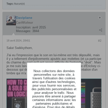
Tags:
Aucun(e)
Daviplane
CarAKoleur
Inscription:
avril 2015
Messages:
3844
18 avril 2024, 20h51
#2
Salut Swikkythorn,
J'ai eu l'impression que le son en lui-même est très dépouillé, mais
il y a tellement d'enjolivements ajoutés aux molettes (et ça participe
du charme du son) qu'il est assez difficile de l'entendre "droit". Mais
je me suis laissé porter de vidéo en vidéo jusqu'à celle d'Erickey ci-
dessous qui détaille la procédure sous Logic pour la création d'un
Nous collectons des données
timbre qui m'a semblé assez proche (à mon avis !).
personnelles sur notre site, à
travers l'utilisation des cookies
ainsi que d'autres technologies,
pour vous fournir nos services,
des publicités personnalisées et
pour analyser le trafic. Nous
pouvons être amené à partager
certaines informations avec les
partenaires publicitaires et
d'analyse. Pour plus de détails,