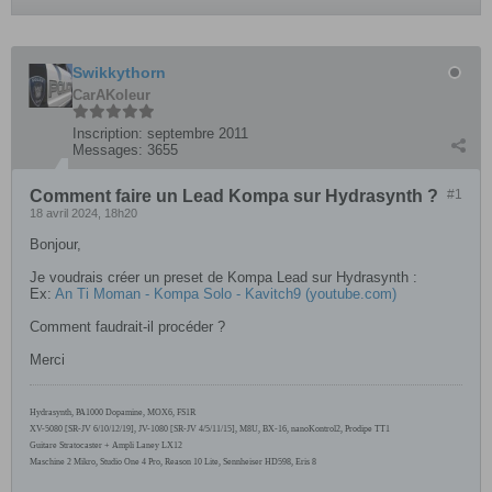
Swikkythorn
CarAKoleur
Inscription:
septembre 2011
Messages:
3655
Comment faire un Lead Kompa sur Hydrasynth ?
#1
18 avril 2024, 18h20
Bonjour,
Je voudrais créer un preset de Kompa Lead sur Hydrasynth :
Ex:
An Ti Moman - Kompa Solo - Kavitch9 (youtube.com)
Comment faudrait-il procéder ?
Merci​
Hydrasynth, PA1000
Dopamine, MOX6,
FS1R
XV-5080 [SR-JV 6/10/12/19], JV-1080 [SR-JV 4/5/11/15], M8U, BX-16, nanoKontrol2, Prodipe TT1
Guitare Stratocaster + Ampli Laney LX12
Maschine 2 Mikro, Studio One 4 Pro, Reason 10 Lite, Sennheiser HD598, Eris 8