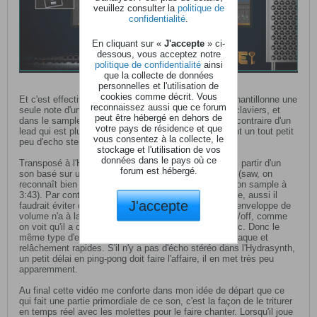
veuillez consulter la
politique de
confidentialité
.
En cliquant sur «
J'accepte
» ci-
dessous, vous acceptez notre
politique de confidentialité
ainsi
que la collecte de données
personnelles et l'utilisation de
cookies comme décrit. Vous
Et c'est effectivement assez simple dans l'idée. Il échantillonne une
reconnaissez aussi que ce forum
seule note d'un Saw Lead de base depuis un de ses claviers, et
peut être hébergé en dehors de
dans le sampler de Logic il le joue en polyphonie (au contraire d'un
votre pays de résidence et que
lead qui est plus volontiers monophonique) en ajoutant un tout petit
vous consentez à la collecte, le
peu d'echo stereo et de reverb.
stockage et l'utilisation de vos
données dans le pays où ce
Transposé à l'Hydrasynth, j'imagine qu'il faudrait donc partir d'un
forum est hébergé.
son basé sur un ou deux oscillateurs en dent-de-scie (saw, on
reconnaît bien la forme d'onde lorsqu'il zoome dans son sample à
3:43). Par contre, j'entends qu'il est joué en polyphonie, aussi il
J'accepte
faudrait éviter de le programmer en monophonique. L'enveloppe de
volume n'a à la limite aucune importance, c''est du on/off, comme
on voit qu'il a coupé à l'arrache son sample dans Logic. Donc le
même type d'enveloppe qu'un orgue, par exemple, attaque et
relâchement rapides. S'il n'y a pas d'écho stéréo dans l'Hydrasynth,
un petit délai en ping-pong doit faire l'affaire, il en met très peu
apparemment.
Au final cette vidéo me conforte dans mon idée de départ que ce
qui fait une partie primordiale de ce son, c'est la façon de le triturer
en temps réel avec les molettes pour le faire chanter. Lorsqu'il joue