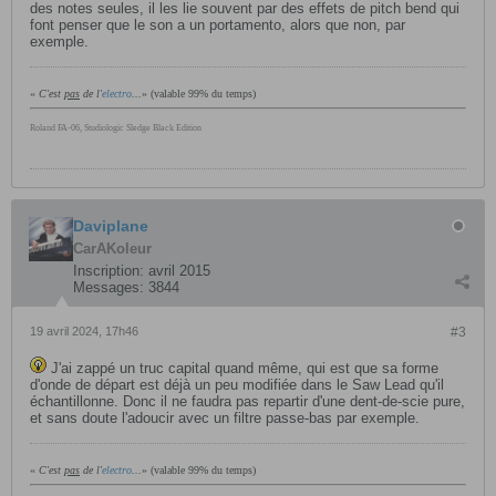
des notes seules, il les lie souvent par des effets de pitch bend qui
font penser que le son a un portamento, alors que non, par
exemple.
«
C'est
pas
de l'
electro
...
» (valable 99% du temps)
Roland FA-06, Studiologic Sledge Black Edition
Daviplane
CarAKoleur
Inscription:
avril 2015
Messages:
3844
19 avril 2024, 17h46
#3
J'ai zappé un truc capital quand même, qui est que sa forme
d'onde de départ est déjà un peu modifiée dans le Saw Lead qu'il
échantillonne. Donc il ne faudra pas repartir d'une dent-de-scie pure,
et sans doute l'adoucir avec un filtre passe-bas par exemple.
«
C'est
pas
de l'
electro
...
» (valable 99% du temps)