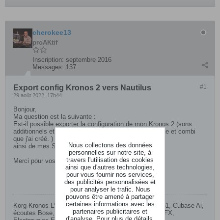
cherokee13
proAKtif
Inscription:
septembre 2016
Messages:
137
Export config Kronos 2 vers Nautilus
#1
29 août 2022, 17h44
Bonjour,
Ma question est la suivante :
Est-il possible exporter la configuration de mon Kronos 2 (sons
additionnels et samples provenant du site Kronoscopie et combi
que j'ai créé. )
Nous collectons des données
ainsi de mes Setlists vers un Nautilus?
personnelles sur notre site, à
travers l'utilisation des cookies
Merci pour vos réponses.
ainsi que d'autres technologies,
pour vous fournir nos services,
des publicités personnalisées et
pour analyser le trafic. Nous
pouvons être amené à partager
certaines informations avec les
Korg Kronos LS88, Yamaha MOXF8, Arturia Keylab 61, Cubase Ai,
partenaires publicitaires et
écoutes Bose, Mackie VLZ 1604, Berhinger RX1202 FX,
d'analyse. Pour plus de détails,