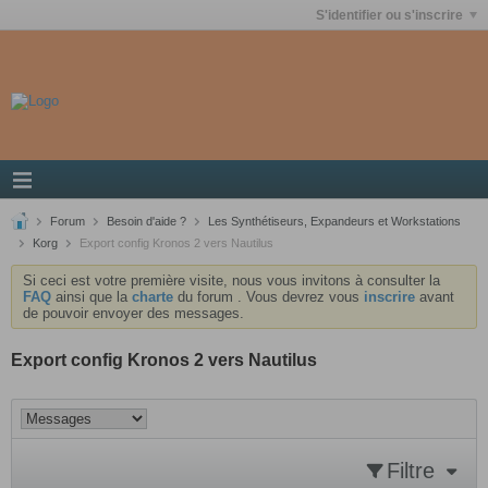
S'identifier ou s'inscrire
Forum
Besoin d'aide ?
Les Synthétiseurs, Expandeurs et Workstations
Korg
Export config Kronos 2 vers Nautilus
Si ceci est votre première visite, nous vous invitons à consulter la
FAQ
ainsi que la
charte
du forum . Vous devrez vous
inscrire
avant
de pouvoir envoyer des messages.
Export config Kronos 2 vers Nautilus
Filtre