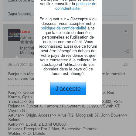
Electrovoice EKX 15.
veuillez consulter la
politique de
confidentialité
.
Tags:
Aucun(e)
En cliquant sur «
J'accepte
» ci-
dessous, vous acceptez notre
politique de confidentialité
ainsi
fzero
que la collecte de données
personnelles et l'utilisation de
Administrateur
cookies comme décrit. Vous
reconnaissez aussi que ce forum
Inscription:
mars 2004
peut être hébergé en dehors de
Messages:
10430
votre pays de résidence et que
vous consentez à la collecte, le
stockage et l'utilisation de vos
29 août 2022, 22h13
#2
données dans le pays où ce
forum est hébergé.
Bonjour la réponse est sans appel . Impossible de faire le transfert
de l'un vers l'autre !
J'accepte
Korg>> Kronos 2, Pa5x, Modwave, Radias, Wavestate, Red
Karma, Opsix, Kingkorg
Yamaha>> Genos 2, Montage White edition, TG77, TX802, FS1r
Roland>> Jupiter X, Fantom XR, System 8, JD990, VSynth XT,
Vsynth GT
Arturia>> Origin, Access>> Virus Ti2, Moog sub 37, John Bowen>>
Solaris
Ketron>> Event, 2 Edirol UM880.
Muse>> Receptor Pro 2 Max, Expressive Osmose
Waldorf>> Q, Blofeld