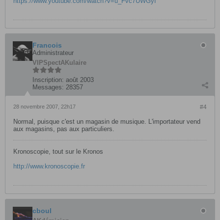
https://www.youtube.com/watch?v=u_Fvc7UWGyI
Francois
Administrateur
VIP
SpectAKulaire
Inscription:
août 2003
Messages:
28357
28 novembre 2007, 22h17
#4
Normal, puisque c'est un magasin de musique. L'importateur vend
aux magasins, pas aux particuliers.
Kronoscopie, tout sur le Kronos
http://www.kronoscopie.fr
cboul