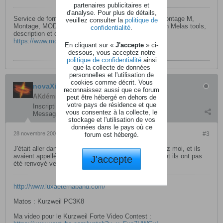
partenaires publicitaires et
d'analyse. Pour plus de détails,
Service de formation en ligne par visio conférence Montage M,
veuillez consulter la
politique de
Montage, MODX’s Série CK et YC /Camelot Pro/John Melas tools,
confidentialité
.
description et conditions générales de vente
https://www.moessieurs.com/webinar-fr.html
En cliquant sur «
J'accepte
» ci-
dessous, vous acceptez notre
politique de confidentialité
ainsi
que la collecte de données
personnelles et l'utilisation de
cookies comme décrit. Vous
novaXire
reconnaissez aussi que ce forum
AKdémicien
peut être hébergé en dehors de
votre pays de résidence et que
Inscription:
octobre 2004
vous consentez à la collecte, le
Messages:
1786
stockage et l'utilisation de vos
données dans le pays où ce
28 novembre 2007, 21h42
forum est hébergé.
#3
J'était aller dans un magasin de musique prés de chez moi, et ils
avaient appellé l'importateur belge pour commander, et ils ont pas
J'accepte
été renvoyé vers un revendeur
http://www.luxaeternaband.com/
Matos : Kurzweil PC3K8
Ma video pour le Kurzweil Forte Video Contest :