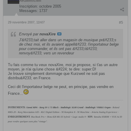
AKdémicien
Inscription:
octobre 2005
Messages:
1737
29 novembre 2007, 11h07
#5
Envoyé par
novaXire
J'&#233;tait aller dans un magasin de musique pr&#233;s
de chez moi, et ils avaient appell&#233; l'importateur belge
pour commander, et ils ont pas &#233;t&#233;
renvoy&#233; vers un revendeur
Tu fais comme tu veux novaXire, moi je propose, si t'as un autre
moyen, je n'ai qu'une chose &#224; te dire: super:D!
Je trouve simplement dommage que Kurzweil ne soit pas
distribu&#233; en France.
Ceci dit l'importateur belge ne peut, en principe, pas vendre en
France...
INSTRUMENTS:
K
awai MP6
-
Korg SV-1 73 Black
- Studiologic SL88 Grand - Studiologic VMK61 Organ
-
Roland
MKS-20 - Korg Wavestation A/D - KLC Digital Edition - NI Komplete 8 - NI Maschine - Arturia Analog Experience
-
ENREGISTREMENT:
MacBook Pro + Motu 828 Mk III hybrid + Logic studio 9
-
SON:
Yamaha HS80M + VOX Ac30
pour rendre quelques sons plus "vintage".