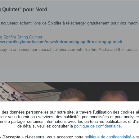
g Quintet" pour Nord
s nouveaux échantillons de Spitdire à télécharger gratuitement pour vos machi
g Spitfire String Quintet
www.nordkeyboards.com/news/introducing-spitfire-string-quintet/
ppy to announce our special collaboration with Spitfire Audio and their acclaim
des données personnelles sur notre site, à travers l'utilisation des cookies a
pour vous fournir nos services, des publicités personnalisées et pour analyser 
né à partager certaines informations avec les partenaires publicitaires et d'a
de détails, veuillez consulter la
politique de confidentialité
.
 «
J'accepte
» ci-dessous, vous acceptez notre
politique de confidentialité
ains