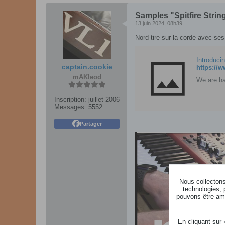
Samples "Spitfire Strin
13 juin 2024, 08h39
Nord tire sur la corde avec se
Introducin
captain.cookie
https://
mAKleod
We are ha
Inscription:
juillet 2006
Messages:
5552
Partager
Nous collectons 
technologies, 
pouvons être ame
En cliquant sur