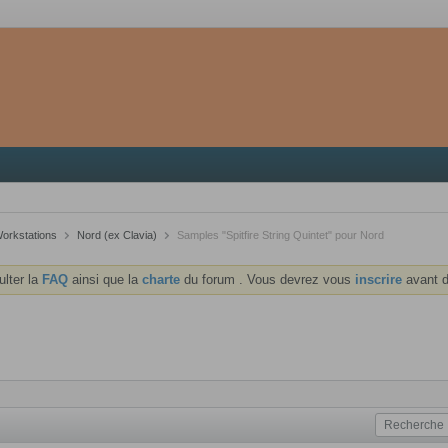
Workstations
Nord (ex Clavia)
Samples "Spitfire String Quintet" pour Nord
ulter la
FAQ
ainsi que la
charte
du forum . Vous devrez vous
inscrire
avant d