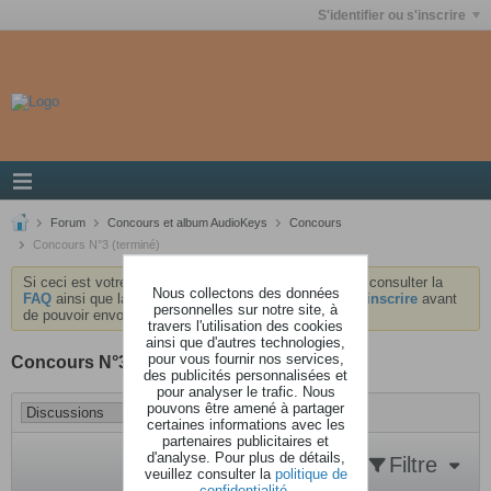
S'identifier ou s'inscrire
Forum
Concours et album AudioKeys
Concours
Concours N°3 (terminé)
Si ceci est votre première visite, nous vous invitons à consulter la
Nous collectons des données
FAQ
ainsi que la
charte
du forum . Vous devrez vous
inscrire
avant
personnelles sur notre site, à
de pouvoir envoyer des messages.
travers l'utilisation des cookies
ainsi que d'autres technologies,
pour vous fournir nos services,
Concours N°3 (terminé)
des publicités personnalisées et
pour analyser le trafic. Nous
pouvons être amené à partager
certaines informations avec les
partenaires publicitaires et
d'analyse. Pour plus de détails,
Filtre
veuillez consulter la
politique de
confidentialité
.