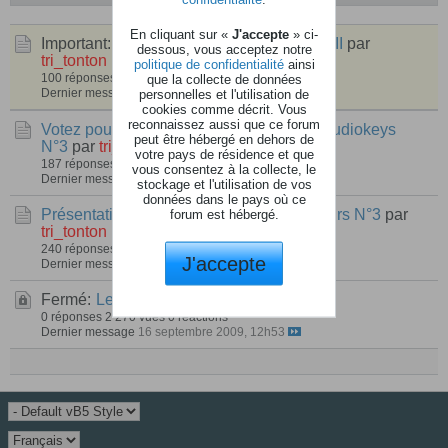
En cliquant sur «
J'accepte
» ci-
Important:
RÉSULTATS Concours AK nº III
par
dessous, vous acceptez notre
tri_tonton
politique de confidentialité
ainsi
100 réponses
70 492 vues
0 réactions
que la collecte de données
Dernier message
24 mars 2010, 19h00
personnelles et l'utilisation de
cookies comme décrit. Vous
reconnaissez aussi que ce forum
Votez pour les participants du concours audiokeys
peut être hébergé en dehors de
N°3
par
tri_tonton
votre pays de résidence et que
187 réponses
359 vues
0 réactions
vous consentez à la collecte, le
Dernier message
28 février 2010, 14h26
stockage et l'utilisation de vos
données dans le pays où ce
Présentation du thème général du concours N°3
par
forum est hébergé.
tri_tonton
240 réponses
22 476 vues
0 réactions
J'accepte
Dernier message
03 février 2010, 18h41
Fermé:
Les Inscrits
par
tri_tonton
0 réponses
2 270 vues
0 réactions
Dernier message
16 septembre 2009, 12h53