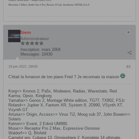
Guitare Stratocaster + Ampli Laney LX12
Maschine 2 Mikro, Studio One 4 Pro, Reason 10 Lite, Sennheiser HD598, Eris 8
fzero
Administrateur
Inscription:
mars 2004
Messages:
10430
19 juin 2022, 18h59
#4
C'était la livraison de ton piano Fred ? Je reconnais ta maison
Korg>> Kronos 2, Pa5x, Modwave, Radias, Wavestate, Red
Karma, Opsix, Kingkorg
Yamaha>> Genos 2, Montage White edition, TG77, TX802, FS1r
Roland>> Jupiter X, Fantom XR, System 8, JD990, VSynth XT,
Vsynth GT
Arturia>> Origin, Access>> Virus Ti2, Moog sub 37, John Bowen>>
Solaris
Ketron>> Event, 2 Edirol UM880.
Muse>> Receptor Pro 2 Max, Expressive Osmose
Waldorf>> Q, Blofeld
Camelot pro, Cubase 13, Omnisphere 2, Komplete 14 ultimate.