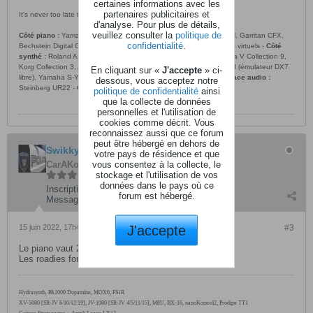
certaines informations avec les
partenaires publicitaires et
It's never too late to learn to play the piano. (
tip of the day
)
d'analyse. Pour plus de détails,
veuillez consulter la
politique de
Côté piano :
Yamaha N1X, pianos VSL Syncron et Vienna Imperial, Garritan CFX,
confidentialité
.
Bechstein Digital Grand, Ivory, Galaxy et beaucoup d’autres pianos virtuels -
Côté
synthé :
Roland A-500 Pro, Native-Instruments Komplete 13, Arturia V Collection 9,
Korg Collection 3, Air Music Technology plugins, OP-X Pro II, dexed (émulateur DX7
En cliquant sur «
J'accepte
» ci-
libre), Yamaha S-YXG50 -
DAW :
Reaper 6, Cubase Artist 9 -
Interface audio :
dessous, vous acceptez notre
Steinberg UR22 -
Casque :
AKG K-702
politique de confidentialité
ainsi
que la collecte de données
personnelles et l'utilisation de
cookies comme décrit. Vous
reconnaissez aussi que ce forum
peut être hébergé en dehors de
Swikkythorn
votre pays de résidence et que
vous consentez à la collecte, le
CarAKoleur
stockage et l'utilisation de vos
données dans le pays où ce
Inscription:
septembre 2011
forum est hébergé.
Messages:
3655
J'accepte
15 juin 2022, 17h44
#3
Le piano vaut 200 k$ ...
Les roadies font gaffe ...
Hydrasynth, PA1000
Dopamine, MOX6,
FS1R
XV-5080 [SR-JV 6/10/12/19], JV-1080 [SR-JV 4/5/11/15], M8U, BX-16, nanoKontrol2, Prodipe TT1