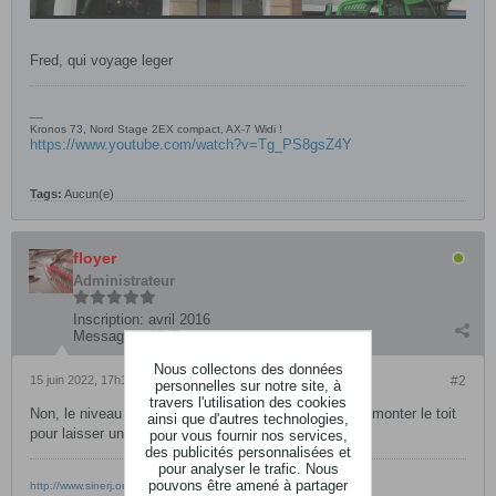
Fred, qui voyage leger
__
Kronos 73, Nord Stage 2EX compact, AX-7 Widi !
https://www.youtube.com/watch?v=Tg_PS8gsZ4Y
Tags:
Aucun(e)
floyer
Administrateur
Inscription:
avril 2016
Messages:
6547
Nous collectons des données
15 juin 2022, 17h19
#2
personnelles sur notre site, à
travers l'utilisation des cookies
Non, le niveau expert, c'est quand tu commence à démonter le toit
ainsi que d'autres technologies,
pour laisser une ouverture.
pour vous fournir nos services,
des publicités personnalisées et
pour analyser le trafic. Nous
pouvons être amené à partager
http://www.sinerj.org/~loyer/piano/