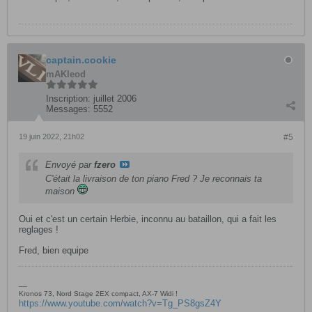
captain.cookie
mAKleod
Inscription:
juillet 2006
Messages:
5552
19 juin 2022, 21h02
#5
Envoyé par
fzero
C'était la livraison de ton piano Fred ? Je reconnais ta
maison
Oui et c'est un certain Herbie, inconnu au bataillon, qui a fait les
reglages !
Fred, bien equipe
__
Kronos 73, Nord Stage 2EX compact, AX-7 Widi !
https://www.youtube.com/watch?v=Tg_PS8gsZ4Y