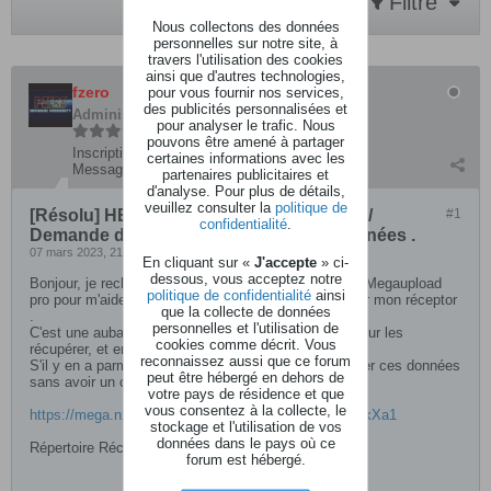
Filtre
Nous collectons des données
personnelles sur notre site, à
travers l'utilisation des cookies
ainsi que d'autres technologies,
fzero
pour vous fournir nos services,
des publicités personnalisées et
Administrateur
pour analyser le trafic. Nous
pouvons être amené à partager
Inscription:
mars 2004
certaines informations avec les
Messages:
10430
partenaires publicitaires et
d'analyse. Pour plus de détails,
veuillez consulter la
politique de
[Résolu] HELP Compte mégaupload pro /
#1
confidentialité
.
Demande d'aide pour récupérer des données .
07 mars 2023, 21h59
En cliquant sur «
J'accepte
» ci-
dessous, vous acceptez notre
Bonjour, je recherche quelqu'un qui aurait un compte Megaupload
politique de confidentialité
ainsi
pro pour m'aider à récupérer 120 GO de données pour mon réceptor
que la collecte de données
.
personnelles et l'utilisation de
C'est une aubaine très passagère , j'ai 1 semaines pour les
cookies comme décrit. Vous
récupérer, et en l'état impossible de télécharger/
reconnaissez aussi que ce forum
S'il y en a parmi vous qui ont des idées pour récupérer ces données
peut être hébergé en dehors de
sans avoir un compte méga upload , je suis preneur .
votre pays de résidence et que
vous consentez à la collecte, le
https://mega.nz/folder/YrxASIrR#oclAvLkfqteUXYN9kXa1
stockage et l'utilisation de vos
données dans le pays où ce
Répertoire Réceptor Hard drive
forum est hébergé.