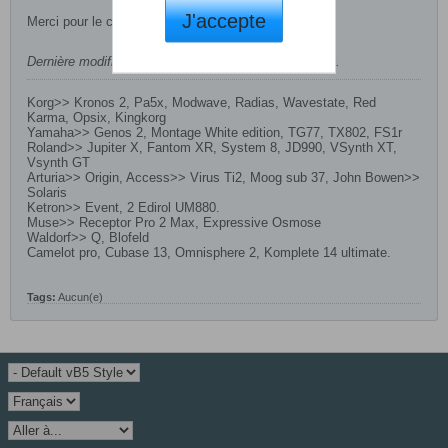
J'accepte
Merci pour le coup de main
Dernière modification par
joche
,
09 mars 2023, 18h38
.
Korg>> Kronos 2, Pa5x, Modwave, Radias, Wavestate, Red
Karma, Opsix, Kingkorg
Yamaha>> Genos 2, Montage White edition, TG77, TX802, FS1r
Roland>> Jupiter X, Fantom XR, System 8, JD990, VSynth XT,
Vsynth GT
Arturia>> Origin, Access>> Virus Ti2, Moog sub 37, John Bowen>>
Solaris
Ketron>> Event, 2 Edirol UM880.
Muse>> Receptor Pro 2 Max, Expressive Osmose
Waldorf>> Q, Blofeld
Camelot pro, Cubase 13, Omnisphere 2, Komplete 14 ultimate.
Tags:
Aucun(e)