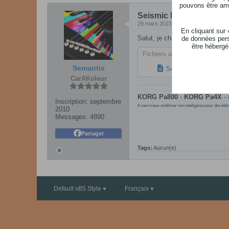
pouvons être ame
Seismic Bomb Star War
29 mars 2023, 14h05
En cliquant sur
Salut, je cherche ce son, mais
de données pers
être hébergé
Fichiers attachés
Semantix
Seismic Bomb ! Star
CarAKoleur
KORG Pa800
-
KORG
Pa4X
-
Inscription:
septembre
Il vaut mieux mobiliser son intelligence pour des bêti
2010
Messages:
4890
Partager
Tags:
Aucun(e)
Default vB5 Style
Français