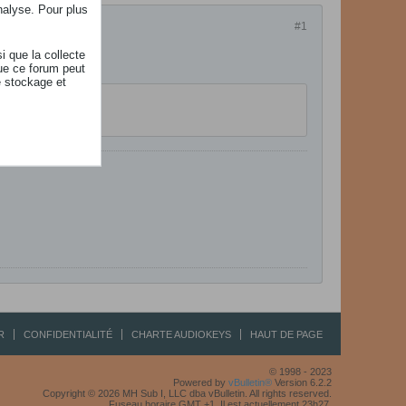
nalyse. Pour plus
#1
i que la collecte
ermeture.
ue ce forum peut
e stockage et
R
CONFIDENTIALITÉ
CHARTE AUDIOKEYS
HAUT DE PAGE
© 1998 - 2023
Powered by
vBulletin®
Version 6.2.2
Copyright © 2026 MH Sub I, LLC dba vBulletin. All rights reserved.
Fuseau horaire GMT +1. Il est actuellement 23h27.