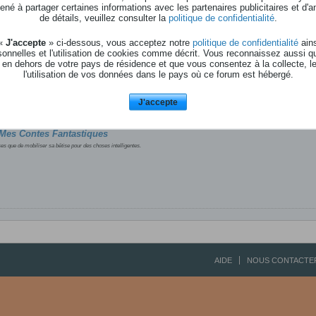
né à partager certaines informations avec les partenaires publicitaires et d'a
de détails, veuillez consulter la
politique de confidentialité
.
s
 «
J'accepte
» ci-dessous, vous acceptez notre
politique de confidentialité
ains
 sans les bruitages de roches explosées et avec un final en decay fondu en f
onnelles et l'utilisation de cookies comme décrit. Vous reconnaissez aussi q
 en dehors de votre pays de résidence et que vous consentez à la collecte, l
l'utilisation de vos données dans le pays où ce forum est hébergé.
 Wars ! Sound.mp3
(35,6 Ko, 41 affichages)
J'accepte
Mes Contes Fantastiques
ses que de mobiliser sa bêtise pour des choses intelligentes.
AIDE
NOUS CONTACTE