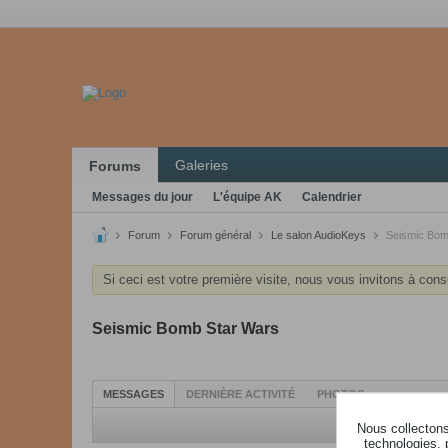
Galeries
Forums
Messages du jour
L'équipe AK
Calendrier
Forum
Forum général
Le salon AudioKeys
Seismic Bom
Si ceci est votre première visite, nous vous invitons à cons
Seismic Bomb Star Wars
MESSAGES
DERNIÈRE ACTIVITÉ
PHOTOS
Nous collectons 
technologies, 