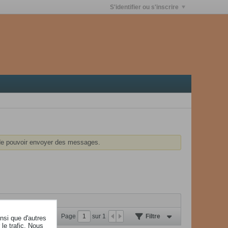
S'identifier ou s'inscrire
e pouvoir envoyer des messages.
Page
sur
1
Filtre
insi que d'autres
le trafic. Nous