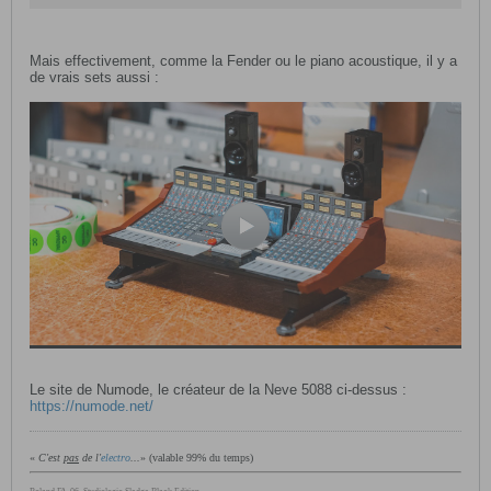
attention, les choses ne sont pas toujours
telles qu'elles semblent être...
Mais effectivement, comme la Fender ou le piano acoustique, il y a
de vrais sets aussi :
Le site de Numode, le créateur de la Neve 5088 ci-dessus :
https://numode.net/
«
C'est
pas
de l'
electro
...
» (valable 99% du temps)