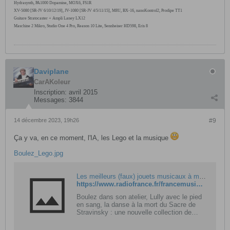
Hydrasynth, PA1000
Dopamine, MOX6,
FS1R
XV-5080 [SR-JV 6/10/12/19], JV-1080 [SR-JV 4/5/11/15], M8U, BX-16, nanoKontrol2, Prodipe TT1
Guitare Stratocaster + Ampli Laney LX12
Maschine 2 Mikro, Studio One 4 Pro, Reason 10 Lite, Sennheiser HD598, Eris 8
Daviplane
CarAKoleur
Inscription:
avril 2015
Messages:
3844
14 décembre 2023, 19h26
#9
Ça y va, en ce moment, l'IA, les Lego et la musique
Boulez_Lego.jpg
Les meilleurs (faux) jouets musicaux à mettre sous le sapin de Noël
https://www.radiofrance.fr/francemusique/les-meilleurs-faux-jouets-musicaux-a-mettre-sous-le-sapin-de-noel-4513190
Boulez dans son atelier, Lully avec le pied
en sang, la danse à la mort du Sacre de
Stravinsky : une nouvelle collection de
jouets met en scène les plus grands
moments de l'histoire de la musique ! Mais