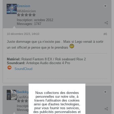
Erenion
AKdémicien
Inscription:
octobre 2012
Messages:
1747
10 décembre 2023, 14h10
#6
Juste dommage que ça n’existe pas . Mais si Lego venait à sortir
un set officiel je pense que je le prendrais
Matériel:
Roland Fantom 8 EX / Roli seaboard Rise 2
Soundcard:
Antelope Audio discrete 4 Pro
SoundCloud
Swikkythorn
Nous collectons des données
personnelles sur notre site, à
CarAKoleur
travers l'utilisation des cookies
ainsi que d'autres technologies,
Inscription:
septembre 2011
pour vous fournir nos services,
Messages:
3655
des publicités personnalisées et