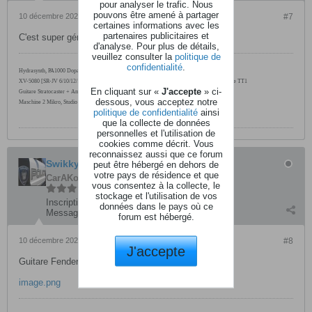
pour analyser le trafic. Nous
pouvons être amené à partager
10 décembre 2023, 15h27
#7
certaines informations avec les
partenaires publicitaires et
C'est super génial !
d'analyse. Pour plus de détails,
veuillez consulter la
politique de
confidentialité
.
Hydrasynth, PA1000
Dopamine, MOX6,
FS1R
XV-5080 [SR-JV 6/10/12/19], JV-1080 [SR-JV 4/5/11/15], M8U, BX-16, nanoKontrol2, Prodipe TT1
En cliquant sur «
J'accepte
» ci-
Guitare Stratocaster + Ampli Laney LX12
dessous, vous acceptez notre
Maschine 2 Mikro, Studio One 4 Pro, Reason 10 Lite, Sennheiser HD598, Eris 8
politique de confidentialité
ainsi
que la collecte de données
personnelles et l'utilisation de
cookies comme décrit. Vous
reconnaissez aussi que ce forum
Swikkythorn
peut être hébergé en dehors de
votre pays de résidence et que
CarAKoleur
vous consentez à la collecte, le
stockage et l'utilisation de vos
Inscription:
septembre 2011
données dans le pays où ce
Messages:
3655
forum est hébergé.
10 décembre 2023, 15h31
#8
J'accepte
Guitare Fender
image.png