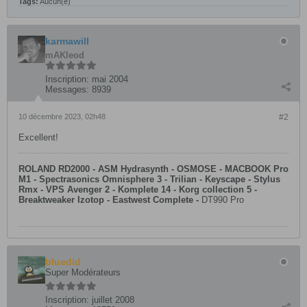
Tags:
Aucun(e)
karmawill
mAKleod
Inscription:
mai 2004
Messages:
8939
10 décembre 2023, 02h48
#2
Excellent!
ROLAND RD2000 - ASM Hydrasynth - OSMOSE - MACBOOK Pro
M1 - Spectrasonics Omnisphere 3 - Trilian - Keyscape - Stylus
Rmx - VPS Avenger 2 - Komplete 14 - Korg collection 5 -
Breaktweaker Izotop - Eastwest Complete -
DT990 Pro
bluedid
Super Modérateurs
Inscription:
juillet 2008