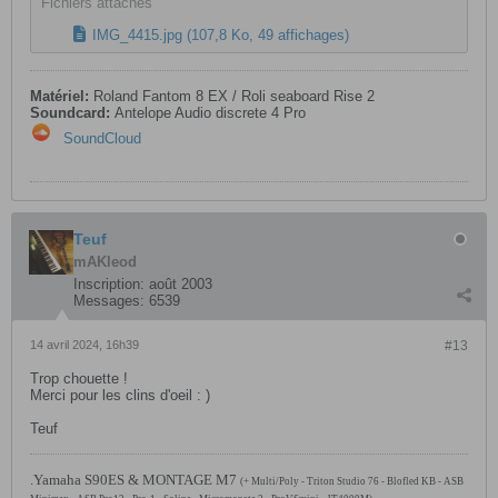
Fichiers attachés
IMG_4415.jpg
(107,8 Ko, 49 affichages)
Matériel:
Roland Fantom 8 EX / Roli seaboard Rise 2
Soundcard:
Antelope Audio discrete 4 Pro
SoundCloud
Teuf
mAKleod
Inscription:
août 2003
Messages:
6539
14 avril 2024, 16h39
#13
Trop chouette !
Merci pour les clins d'oeil : )
Teuf
.Yamaha S90ES & MONTAGE M7
(+ Multi/Poly - Triton Studio 76 - Blofled KB - ASB