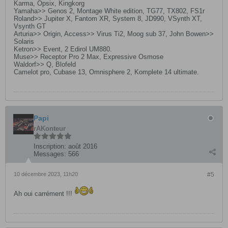
Karma, Opsix, Kingkorg
Yamaha>> Genos 2, Montage White edition, TG77, TX802, FS1r
Roland>> Jupiter X, Fantom XR, System 8, JD990, VSynth XT,
Vsynth GT
Arturia>> Origin, Access>> Virus Ti2, Moog sub 37, John Bowen>>
Solaris
Ketron>> Event, 2 Edirol UM880.
Muse>> Receptor Pro 2 Max, Expressive Osmose
Waldorf>> Q, Blofeld
Camelot pro, Cubase 13, Omnisphere 2, Komplete 14 ultimate.
Papi
rAKonteur
Inscription:
août 2016
Messages:
566
10 décembre 2023, 11h20
#5
Ah oui carrément !!!