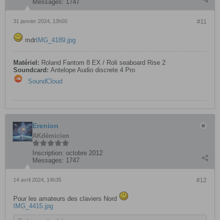
Messages:
1747
31 janvier 2024, 13h00
#11
mdr
IMG_4189.jpg
Matériel:
Roland Fantom 8 EX / Roli seaboard Rise 2
Soundcard:
Antelope Audio discrete 4 Pro
SoundCloud
Erenion
AKdémicien
Inscription:
octobre 2012
Messages:
1747
14 avril 2024, 14h35
#12
Pour les amateurs des claviers Nord
IMG_4415.jpg