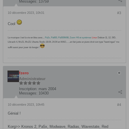
Messages:
13759
10 décembre 2023, 10h31
#3
Cool
La musique c'est la vie en bleu avec...
Pa2x, Pa600, Pa500M88, Zoom H6 et systèmes
Linux
Debian 11, 12, SID,
Librazik 4, Mx21, Mx23, Ubuntu Studio 18.04, 24.04 en MAO... ...en fait juste un piano droit son type "bastringue" me
suffit aussi pour jouer du boogie !
fzero
Administrateur
Inscription:
mars 2004
Messages:
10430
10 décembre 2023, 10h45
#4
Génial !
Korg>> Kronos 2, Pa5x, Modwave, Radias, Wavestate, Red