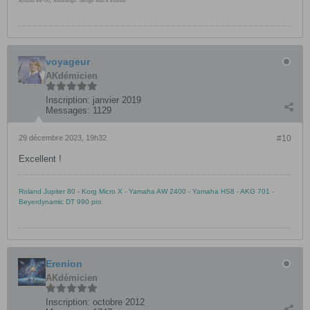
Roland FA-06, Studiologic Sledge Black Edition
voyageur
AKdémicien
Inscription:
janvier 2019
Messages:
1129
29 décembre 2023, 19h32
#10
Excellent !
Roland Jupiter 80 - Korg Micro X - Yamaha AW 2400 - Yamaha HS8 - AKG 701 -
Beyerdynamic DT 990 pro
Erenion
AKdémicien
Inscription:
octobre 2012