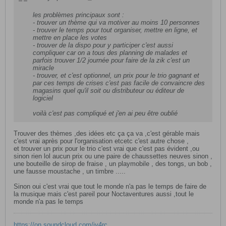
les problèmes principaux sont :
- trouver un thème qui va motiver au moins 10 personnes
- trouver le temps pour tout organiser, mettre en ligne, et
mettre en place les votes
- trouver de la dispo pour y participer c'est aussi
compliquer car on a tous des planning de malades et
parfois trouver 1/2 journée pour faire de la zik c'est un
miracle
- trouver, et c'est optionnel, un prix pour le trio gagnant et
par ces temps de crises c'est pas facile de convaincre des
magasins quel qu'il soit ou distributeur ou éditeur de
logiciel
voilà c'est pas compliqué et j'en ai peu être oublié
Trouver des thèmes ,des idées etc ça ça va ,c'est gérable mais
c'est vrai après pour l'organisation etcetc c'est autre chose ,
et trouver un prix pour le trio c'est vrai que c'est pas évident ,ou
sinon rien lol aucun prix ou une paire de chaussettes neuves sinon ,
une bouteille de sirop de fraise , un playmobile , des tongs, un bob ,
une fausse moustache , un timbre .....
Sinon oui c'est vrai que tout le monde n'a pas le temps de faire de
la musique mais c'est pareil pour Noctaventures aussi ,tout le
monde n'a pas le temps
https://on.soundcloud.com/jv4rc​