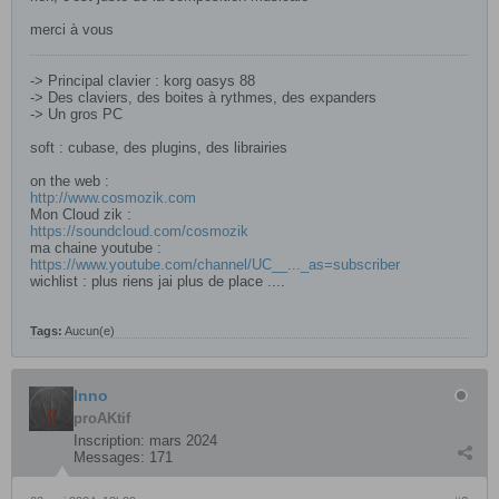
merci à vous
-> Principal clavier : korg oasys 88
-> Des claviers, des boites à rythmes, des expanders
-> Un gros PC
soft : cubase, des plugins, des librairies
on the web :
http://www.cosmozik.com
Mon Cloud zik :
https://soundcloud.com/cosmozik
ma chaine youtube :
https://www.youtube.com/channel/UC__..._as=subscriber
wichlist : plus riens jai plus de place ....
Tags:
Aucun(e)
Inno
proAKtif
Inscription:
mars 2024
Messages:
171