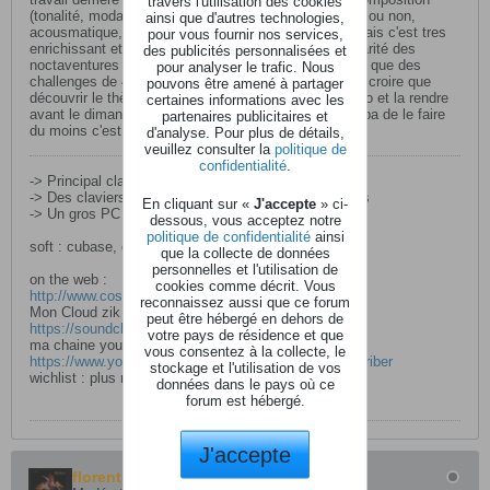
travers l'utilisation des cookies
(tonalité, modalité, progression des accord, cadentiel ou non,
ainsi que d'autres technologies,
acousmatique, acoustique etc...) c'est tres difficile mais c'est tres
pour vous fournir nos services,
enrichissant et comme c'est bien souligné la particularité des
des publicités personnalisées et
noctaventures c'est qu'ils ont fait ce choix de ne faire que des
pour analyser le trafic. Nous
challenges de 48h un fois par mois et je vous prie de croire que
pouvons être amené à partager
découvrir le thème le vendredi à 18h pondre un compo et la rendre
certaines informations avec les
avant le dimanche 18h c'est du sport mais c'est sympa de le faire
partenaires publicitaires et
du moins c'est mon avis
d'analyse. Pour plus de détails,
veuillez consulter la
politique de
confidentialité
.
-> Principal clavier : korg oasys 88
-> Des claviers, des boites à rythmes, des expanders
En cliquant sur «
J'accepte
» ci-
-> Un gros PC
dessous, vous acceptez notre
politique de confidentialité
ainsi
soft : cubase, des plugins, des librairies
que la collecte de données
personnelles et l'utilisation de
on the web :
cookies comme décrit. Vous
http://www.cosmozik.com
reconnaissez aussi que ce forum
Mon Cloud zik :
peut être hébergé en dehors de
https://soundcloud.com/cosmozik
votre pays de résidence et que
ma chaine youtube :
vous consentez à la collecte, le
https://www.youtube.com/channel/UC__..._as=subscriber
stockage et l'utilisation de vos
wichlist : plus riens jai plus de place ....
données dans le pays où ce
forum est hébergé.
J'accepte
florent_83