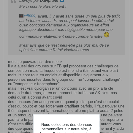
Envoyé par
Daviplane
Merci pour le plan, Florent !
Inno
,
avant
, il y avait sans doute un peu plus de trafic
sur le forum, aussi. Et on ne peut laisser de côté le fait
qu'un concours demande aux organisateurs un effort
logistique absolument pas négligeable même pour une
communauté relativement petite comme la nôtre
M'est avis que ce n'est peut-être pas plus mal de se
spécialiser comme l'a fait Noctaventures.
merci je pouvais pas dire mieux
il y a aussi des groupes sur FB qui proposent des challenges de
composition mais la fréquence est moindre (bimestriel voir plus)
mais ils sont tous en anglais et disponible uniquement aux
personnes inscrites dans le groupe comme "composer challenge",
ou "compositeur francophone"
mais il est vrai qu'organiser un concours avec un prix à la clé
demande du temps, et en ce moment le traffic sur AK n'est pas
celui qu'on a connu avant covid
des concours j'en ai organiser et quand je dis que c'est du boulot
c'est du boulot et pas forcement gratifiant parfois, il faut trouver une
thématique et suivant la thématique si elle ne plait tu auras 2 pelés
et un tondu qui vont le faire , certain ne veulent pas ou ne peuvent
pas faire le pas de s'imposer un thème pour sortir de leur répertoire
c'est tres difficile et des challenges j'en ai fait plein et autant vous
Nous collectons des données
dire que quand vous devez faire une compos sur un thème il y a du
personnelles sur notre site, à
travail derrière de recherche sur l'architecture de la composition