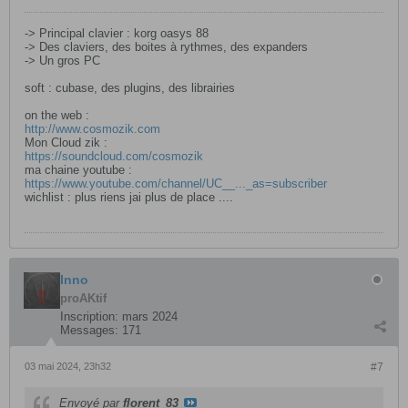
-> Principal clavier : korg oasys 88
-> Des claviers, des boites à rythmes, des expanders
-> Un gros PC
soft : cubase, des plugins, des librairies
on the web :
http://www.cosmozik.com
Mon Cloud zik :
https://soundcloud.com/cosmozik
ma chaine youtube :
https://www.youtube.com/channel/UC__..._as=subscriber
wichlist : plus riens jai plus de place ....
Inno
proAKtif
Inscription:
mars 2024
Messages:
171
03 mai 2024, 23h32
#7
Envoyé par
florent_83