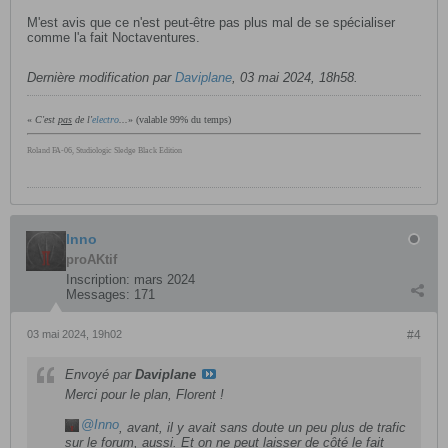
M'est avis que ce n'est peut-être pas plus mal de se spécialiser
comme l'a fait Noctaventures.
Dernière modification par
Daviplane
,
03 mai 2024, 18h58
.
«
C'est
pas
de l'
electro
...
» (valable 99% du temps)
Roland FA-06, Studiologic Sledge Black Edition
Inno
proAKtif
Inscription:
mars 2024
Messages:
171
03 mai 2024, 19h02
#4
Envoyé par
Daviplane
Merci pour le plan, Florent !
Inno
,
avant
, il y avait sans doute un peu plus de trafic
sur le forum, aussi. Et on ne peut laisser de côté le fait