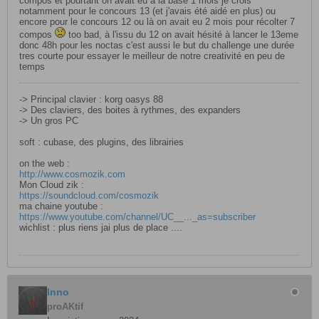
compos et pourtant on avait eu à la base 1 mois je crois
notamment pour le concours 13 (et j'avais été aidé en plus) ou
encore pour le concours 12 ou là on avait eu 2 mois pour récolter 7
compos
too bad, à l'issu du 12 on avait hésité à lancer le 13eme
donc 48h pour les noctas c'est aussi le but du challenge une durée
tres courte pour essayer le meilleur de notre creativité en peu de
temps
-> Principal clavier : korg oasys 88
-> Des claviers, des boites à rythmes, des expanders
-> Un gros PC
soft : cubase, des plugins, des librairies
on the web :
http://www.cosmozik.com
Mon Cloud zik :
https://soundcloud.com/cosmozik
ma chaine youtube :
https://www.youtube.com/channel/UC__..._as=subscriber
wichlist : plus riens jai plus de place ....
Inno
proAKtif