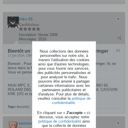
kiko 01
CarAKoleur
Inscription:
février 2006
Messages:
2516
Bientôt un SYNTHEX ELKA de chez Behringer
#1
Nous collectons des données
personnelles sur notre site, à
17 juin 2024, 19h58
travers l'utilisation des cookies
Bonsoir , Pour info , vu sur la page Facebook de Behringer. Ils se
ainsi que d'autres technologies,
lance dans la fabrication du Synthex Elka .
pour vous fournir nos services,
Vous en pensez quoi ?
des publicités personnalisées et
pour analyser le trafic. Nous
pouvons être amené à partager
AKAI MPC X, DEXIBELL VIVO S7 PRO,ROLAND JUNO 60,
certaines informations avec les
ROLAND D50,SOLINA BEHRINGER,YAMAHA HS80M, CAISSON
partenaires publicitaires et
KRK 10'S et table de mixage YAMAHA MG10XU.
d'analyse. Pour plus de détails,
veuillez consulter la
politique de
confidentialité
.
Tags:
Aucun(e)
En cliquant sur «
J'accepte
» ci-
dessous, vous acceptez notre
politique de confidentialité
ainsi
twinton
que la collecte de données