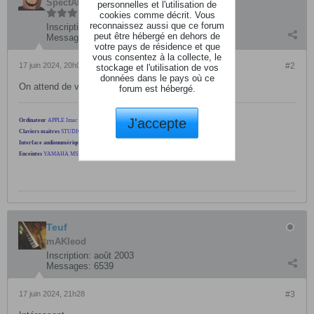
SpectAKulaire
personnelles et l'utilisation de
cookies comme décrit. Vous
reconnaissez aussi que ce forum
Inscription:
février 2004
peut être hébergé en dehors de
Messages:
13306
votre pays de résidence et que
vous consentez à la collecte, le
17 juin 2024, 20h05
#2
stockage et l'utilisation de vos
données dans le pays où ce
On attend de voir et d'entendre... Lol
forum est hébergé.
J'accepte
Ordinateur
APPLE Imac 21,5"- Core I5 - 8Go
Claviers maitres
STUDIOLOGIC SL990 PRO - M-AUDIO CODE49
Interface audionumérique
FOCUSRITE Scarlett 2i2
Enceintes
YAMAHA MSP5
/
Casque
AKG K701
Teuf
mAKleod
Inscription:
août 2003
Messages:
6539
17 juin 2024, 21h28
#3