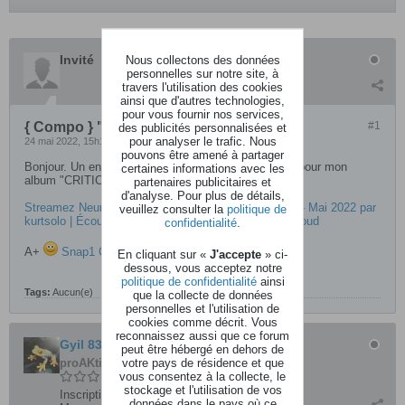
Invité
Nous collectons des données
personnelles sur notre site, à
travers l'utilisation des cookies
ainsi que d'autres technologies,
pour vous fournir nos services,
{ Compo } " Neural Connections "
#1
des publicités personnalisées et
pour analyser le trafic. Nous
24 mai 2022, 15h10
pouvons être amené à partager
Bonjour. Un enregistrement davantage expérimental pour mon
certaines informations avec les
album "CRITICAL MIND"
partenaires publicitaires et
d'analyse. Pour plus de détails,
Streamez Neural Connections - Romain Deschamps - Mai 2022 par
veuillez consulter la
politique de
kurtsolo | Écoutez en ligne gratuitement sur SoundCloud
confidentialité
.
A+
Snap1 CRITICAL MIND.png
En cliquant sur «
J'accepte
» ci-
dessous, vous acceptez notre
politique de confidentialité
ainsi
Tags:
Aucun(e)
que la collecte de données
personnelles et l'utilisation de
cookies comme décrit. Vous
reconnaissez aussi que ce forum
Gyil 83
peut être hébergé en dehors de
votre pays de résidence et que
proAKtif
vous consentez à la collecte, le
stockage et l'utilisation de vos
Inscription:
février 2020
données dans le pays où ce