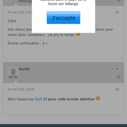
Messages:
134
forum est hébergé.
25 mai 2022, 07h26
#2
J'accepte
Salut ,
très réussi pour de l'expérimental ; deux écoutes attentives pour
entrer dans l'ambiance , j'ai pris le temps
Bonne continuation , à +
Invité
25 mai 2022, 11h35
#3
Merci beaucoup
Gyil 83
pour cette écoute attentive