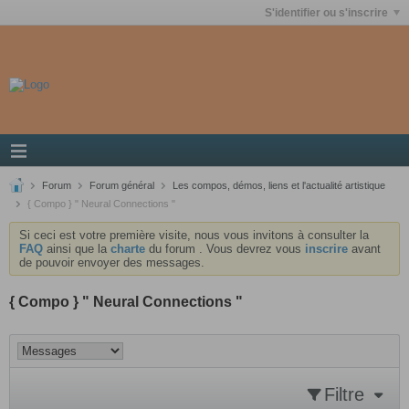
S'identifier ou s'inscrire
Forum
Forum général
Les compos, démos, liens et l'actualité artistique
{ Compo } " Neural Connections "
Si ceci est votre première visite, nous vous invitons à consulter la
FAQ
ainsi que la
charte
du forum . Vous devrez vous
inscrire
avant
de pouvoir envoyer des messages.
{ Compo } " Neural Connections "
Filtre