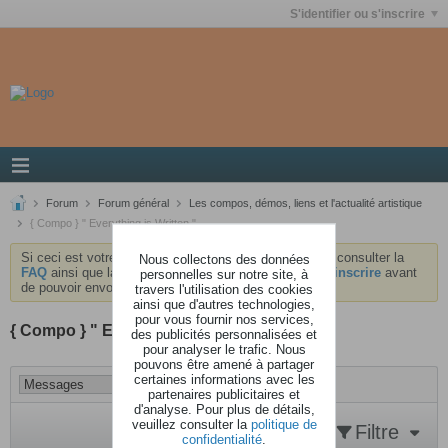
S'identifier ou s'inscrire
Forum
Forum général
Les compos, démos, liens et l'actualité artistique
{ Compo } " Everything is Written "
Si ceci est votre première visite, nous vous invitons à consulter la
Nous collectons des données
FAQ
ainsi que la
charte
du forum . Vous devrez vous
inscrire
avant
personnelles sur notre site, à
de pouvoir envoyer des messages.
travers l'utilisation des cookies
ainsi que d'autres technologies,
pour vous fournir nos services,
{ Compo } " Everything is Written "
des publicités personnalisées et
pour analyser le trafic. Nous
pouvons être amené à partager
certaines informations avec les
partenaires publicitaires et
d'analyse. Pour plus de détails,
veuillez consulter la
politique de
Filtre
confidentialité
.