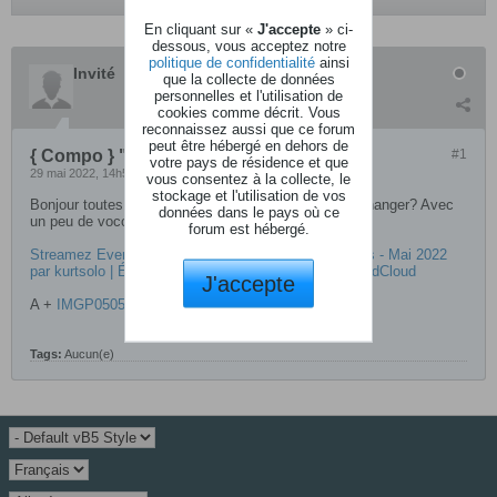
En cliquant sur «
J'accepte
» ci-
dessous, vous acceptez notre
politique de confidentialité
ainsi
Invité
que la collecte de données
personnelles et l'utilisation de
cookies comme décrit. Vous
reconnaissez aussi que ce forum
peut être hébergé en dehors de
{ Compo } " Everything is Written "
#1
votre pays de résidence et que
29 mai 2022, 14h56
vous consentez à la collecte, le
stockage et l'utilisation de vos
Bonjour toutes et tous ! Un peu de pop music pour changer? Avec
données dans le pays où ce
un peu de vocoder ? ( STVC Waldorf... )
forum est hébergé.
Streamez Everything Is Written - Romain Deschamps - Mai 2022
par kurtsolo | Écoutez en ligne gratuitement sur SoundCloud
J'accepte
A +
IMGP0505.JPG
Tags:
Aucun(e)