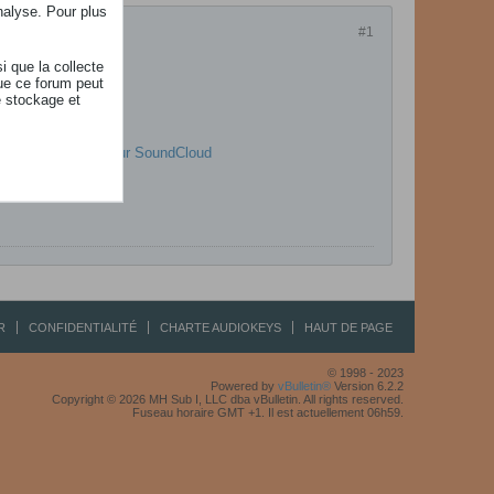
nalyse. Pour plus
#1
i que la collecte
ue ce forum peut
e stockage et
igne gratuitement sur SoundCloud
R
CONFIDENTIALITÉ
CHARTE AUDIOKEYS
HAUT DE PAGE
© 1998 - 2023
Powered by
vBulletin®
Version 6.2.2
Copyright © 2026 MH Sub I, LLC dba vBulletin. All rights reserved.
Fuseau horaire GMT +1. Il est actuellement 06h59.