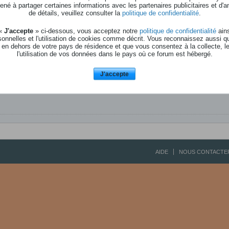
né à partager certaines informations avec les partenaires publicitaires et d'a
de détails, veuillez consulter la
politique de confidentialité
.
ow What is Good For Me "
 «
J'accepte
» ci-dessous, vous acceptez notre
politique de confidentialité
ains
onnelles et l'utilisation de cookies comme décrit. Vous reconnaissez aussi q
 n'ont pas peur des dissonances, du bizarre, du pas ordinaire ...
 en dehors de votre pays de résidence et que vous consentez à la collecte, l
l'utilisation de vos données dans le pays où ce forum est hébergé.
Good For Me - Romain Deshamps - Juillet 2022 par kurtsolo | Écoutez en l
J'accepte
AIDE
NOUS CONTACTE