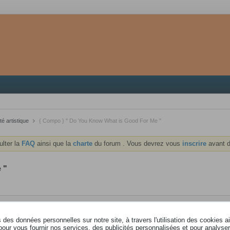
té artistique
{ Compo } " Do You Know What is Good For Me "
ulter la
FAQ
ainsi que la
charte
du forum . Vous devrez vous
inscrire
avant d
 "
des données personnelles sur notre site, à travers l'utilisation des cookies a
pour vous fournir nos services, des publicités personnalisées et pour analyser 