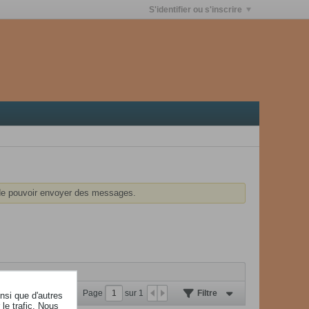
S'identifier ou s'inscrire
e pouvoir envoyer des messages.
Page
sur
1
Filtre
insi que d'autres
le trafic. Nous