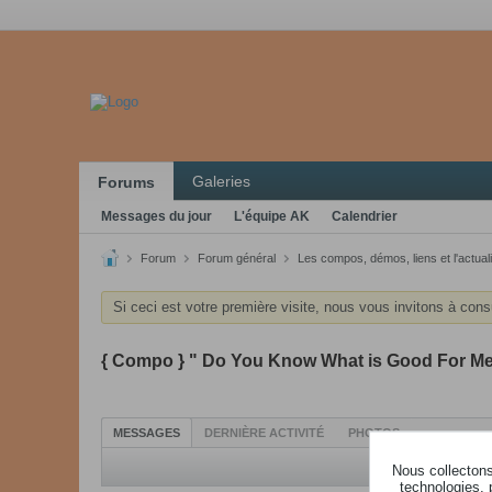
Galeries
Forums
Messages du jour
L'équipe AK
Calendrier
Forum
Forum général
Les compos, démos, liens et l'actuali
Si ceci est votre première visite, nous vous invitons à cons
{ Compo } " Do You Know What is Good For Me
MESSAGES
DERNIÈRE ACTIVITÉ
PHOTOS
Nous collectons 
technologies, 