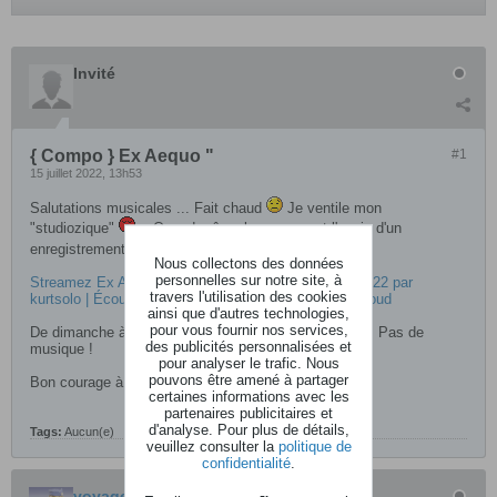
Invité
{ Compo } Ex Aequo "
#1
15 juillet 2022, 13h53
Salutations musicales ... Fait chaud
Je ventile mon
"studiozique"
...Quand même le courage et l'envie d'un
enregistrement que je vous livre humblement
Nous collectons des données
personnelles sur notre site, à
Streamez Ex Aequo - Romain Deschamps - Juillet 2022 par
travers l'utilisation des cookies
kurtsolo | Écoutez en ligne gratuitement sur SoundCloud
ainsi que d'autres technologies,
pour vous fournir nos services,
De dimanche à mardi, retour de la "super canicule" ... Pas de
des publicités personnalisées et
musique !
pour analyser le trafic. Nous
pouvons être amené à partager
Bon courage à toutes et tous.
IMGP0505.JPG
certaines informations avec les
partenaires publicitaires et
d'analyse. Pour plus de détails,
Tags:
Aucun(e)
veuillez consulter la
politique de
confidentialité
.
voyageur