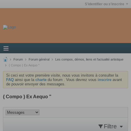
S'identifier ou s'inscrire
Forum
Forum général
Les compos, démos, liens et l'actualité artistique
{ Compo } Ex Aequo "
Si ceci est votre première visite, nous vous invitons à consulter la
FAQ
ainsi que la
charte
du forum . Vous devrez vous
inscrire
avant
de pouvoir envoyer des messages.
{ Compo } Ex Aequo "
Filtre