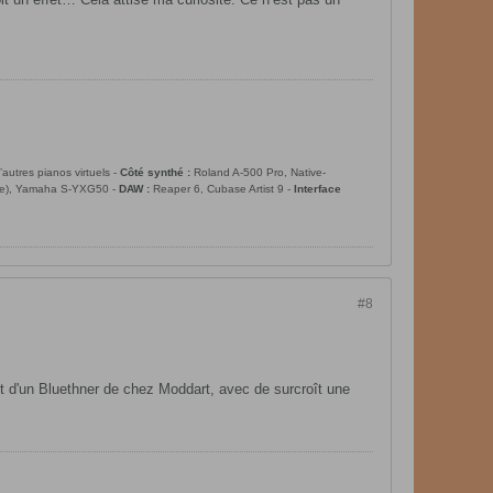
utres pianos virtuels -
Côté synthé :
Roland A-500 Pro, Native-
ibre), Yamaha S-YXG50 -
DAW :
Reaper 6, Cubase Artist 9 -
Interface
#8
nt d'un Bluethner de chez Moddart, avec de surcroît une