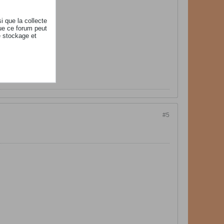
i que la collecte
ue ce forum peut
e stockage et
#5