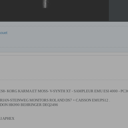
aouet
8- KORG KARMA ET MOSS- V-SYNTH XT - SAMPLEUR EMU ESI 4000 - PC36
RIAN-STEINWEG MONITORS ROLAND DS7 + CAISSON EMUPS12 .
DON HK990 BEHRINGER DEQ2496
I APHEX