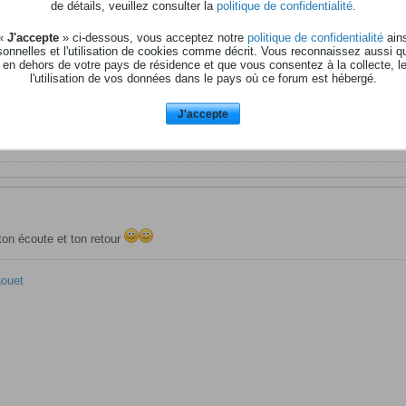
de détails, veuillez consulter la
politique de confidentialité
.
d2 - Atom SQ - Studio one5 Pro - Presonus Audiobox USB96
 «
J'accepte
» ci-dessous, vous acceptez notre
politique de confidentialité
ains
onnelles et l'utilisation de cookies comme décrit. Vous reconnaissez aussi q
 en dehors de votre pays de résidence et que vous consentez à la collecte, l
l'utilisation de vos données dans le pays où ce forum est hébergé.
J'accepte
ton écoute et ton retour
aouet