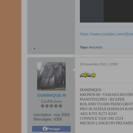
https://www.youtube.com/@al
Tags:
Aucun(e)
29 novembre 2022, 22h58
DOMINIQUE
KRONOS 88 -YAMAHA MOTIFES
DOMINIQUE M
PIANOTEQ PRO - REAPER
CarAKoleur
ROLAND VS1680 PIANO GROT
PRO 38 AUDAX HARMAN KAR
AKG K701 K271 K241
Inscription:
mai 2004
CONSOLE TASCAM 2524
Messages:
4356
MICROS LANGEVIN PREAMPL
Partager