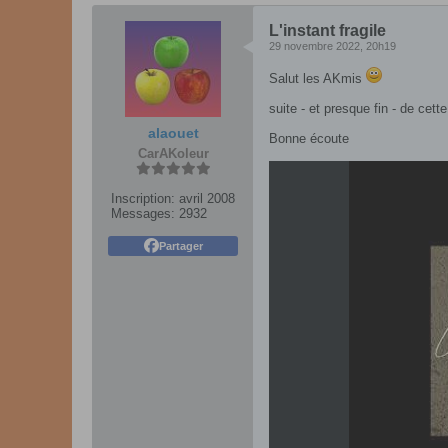
L'instant fragile
29 novembre 2022, 20h19
Salut les AKmis
suite - et presque fin - de cet
alaouet
Bonne écoute
CarAKoleur
Inscription:
avril 2008
Messages:
2932
Partager