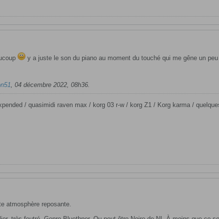
eaucoup
y a juste le son du piano au moment du touché qui me gêne un peu ...
on51
,
04 décembre 2022, 08h36
.
pended / quasimidi raven max / korg 03 r-w / korg Z1 / Korg karma / quelques 
tte atmosphère reposante.
ier, très feutré. Genre Bluethner. Ou peut-être Noire de NI. À moins que ce so