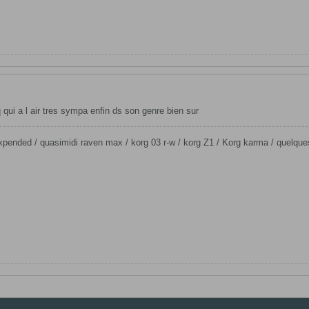
 qui a l air tres sympa enfin ds son genre bien sur
pended / quasimidi raven max / korg 03 r-w / korg Z1 / Korg karma / quelques 