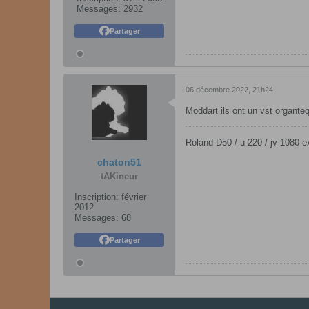
Messages:
2932
Partager
06 décembre 2022, 21h24
Moddart ils ont un vst organteq
Roland D50 / u-220 / jv-1080 ex
chaton51
tAKineur
Inscription:
février
2012
Messages:
68
Partager