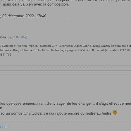
uer, mais cela va bien avec la composition.
,
02 décembre 2022, 17h40
.
iano. (
tip of the day
)
ncron et Vienna Imperial, Garritan CFX, Bechstein Digital Grand, Ivory, Galaxy et beaucoup d’a
llection 9, Korg Collection 3, Air Music Technology plugins, OP-X Pro II, dexed (émulateur DX7 l
G K-702
lles quelques années avant d'envisager de les changer... il s'agit effectiveme
e.
vec un son de Una Corda, ce qui rajoute encore du feutre au feutre
aouet