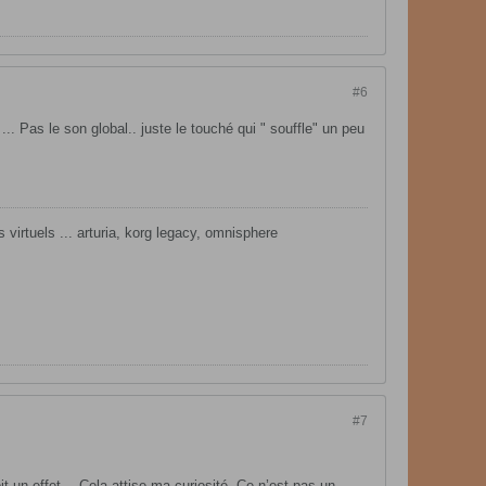
#6
 Pas le son global.. juste le touché qui " souffle" un peu
virtuels ... arturia, korg legacy, omnisphere
#7
it un effet… Cela attise ma curiosité. Ce n’est pas un