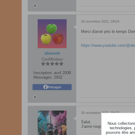
30 novembre 2022, 19h24
Merci d'avoir pris le temps D
https://www.youtube.com/@al
alaouet
CarAKoleur
Inscription:
avril 2008
Messages:
2932
Partager
30 novembre 2022, 20h20
Salut,
Nous collectons 
J'aime toujours autant tes inst
technologies, 
pouvons être ame