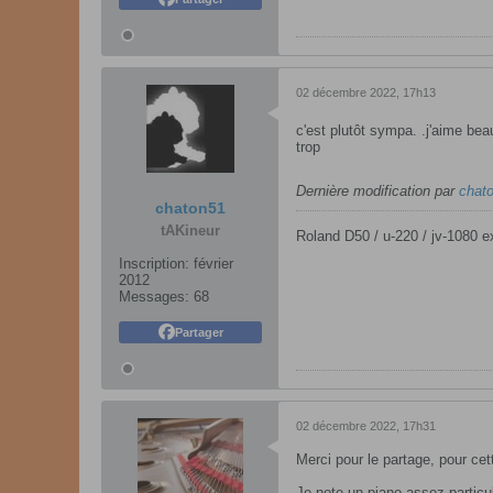
02 décembre 2022, 17h13
c'est plutôt sympa. .j'aime b
trop
Dernière modification par
chat
chaton51
tAKineur
Roland D50 / u-220 / jv-1080 ex
Inscription:
février
2012
Messages:
68
Partager
02 décembre 2022, 17h31
Merci pour le partage, pour ce
Je note un piano assez particul