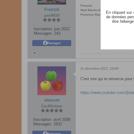
François
Frantzk
Nord Electro 6D73 - MODX 8 - Nanopa
En cliquant sur
Presonus StudioLive AR16C
proAKtif
de données pers
être hébergé
Inscription:
juin 2022
Messages:
243
Partager
01 décembre 2022, 15h09
C'est moi qui te remercie pour 
https://www.youtube.com/@al
alaouet
CarAKoleur
Inscription:
avril 2008
Messages:
2932
Partager