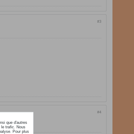
#3
#4
insi que d'autres
le trafic. Nous
nalyse. Pour plus