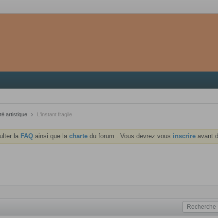
té artistique
L'instant fragile
ulter la
FAQ
ainsi que la
charte
du forum . Vous devrez vous
inscrire
avant d