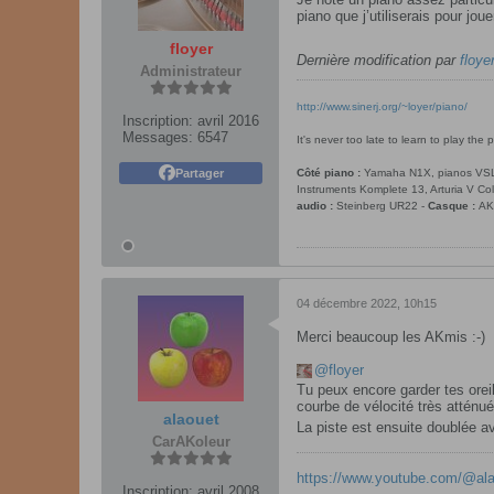
piano que j’utiliserais pour jo
floyer
Dernière modification par
floyer
Administrateur
http://www.sinerj.org/~loyer/piano/
Inscription:
avril 2016
Messages:
6547
It's never too late to learn to play the p
Partager
Côté piano :
Yamaha N1X, pianos VSL Sy
Instruments Komplete 13, Arturia V Co
audio :
Steinberg UR22 -
Casque :
AK
04 décembre 2022, 10h15
Merci beaucoup les AKmis :-)
floyer
Tu peux encore garder tes orei
courbe de vélocité très atténué
alaouet
La piste est ensuite doublée a
CarAKoleur
https://www.youtube.com/@al
Inscription:
avril 2008