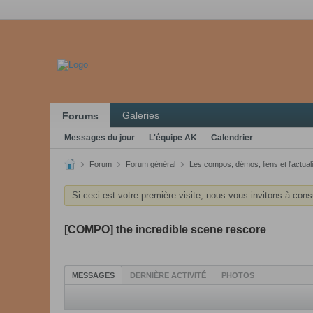
Galeries
Forums
Messages du jour
L'équipe AK
Calendrier
Forum
Forum général
Les compos, démos, liens et l'actuali
Si ceci est votre première visite, nous vous invitons à cons
[COMPO] the incredible scene rescore
MESSAGES
DERNIÈRE ACTIVITÉ
PHOTOS