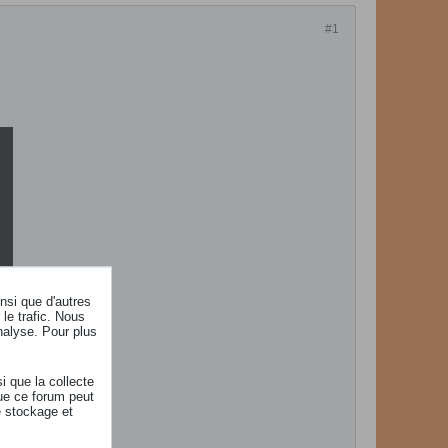
#1
insi que d'autres
le trafic. Nous
nalyse. Pour plus
i que la collecte
ue ce forum peut
e stockage et