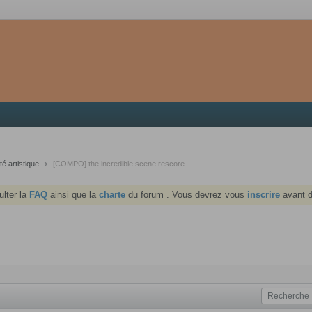
té artistique
[COMPO] the incredible scene rescore
ulter la
FAQ
ainsi que la
charte
du forum . Vous devrez vous
inscrire
avant d