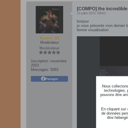
[COMPO] the incredible
10 juillet 2023, 09h53
bonjour
je vous présente mon dernier tr
bonne visualisation
florent_83
Modérateur
Modérateur
Inscription:
novembre
2003
Messages:
5093
Partager
Nous collectons 
technologies, 
pouvons être ame
En cliquant sur
de données pers
être hébergé