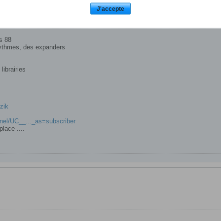
J'accepte
ys 88
 rythmes, des expanders
librairies
zik
nel/UC__..._as=subscriber
place ....