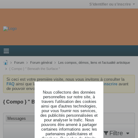
S'identifier ou s'inscrire
Forum
Forum général
Les compos, démos, liens et l'actualité artistique
{ Compo } " Beneath the Surface "
Si ceci est votre première visite, nous vous invitons à consulter la
FAQ
ainsi que la
charte
du forum . Vous devrez vous
inscrire
avant
de pouvoir envoyer des messages.
Nous collectons des données
personnelles sur notre site, à
travers l'utilisation des cookies
{ Compo } " Beneath the Surface "
ainsi que d'autres technologies,
pour vous fournir nos services,
des publicités personnalisées et
pour analyser le trafic. Nous
pouvons être amené à partager
certaines informations avec les
Filtre
partenaires publicitaires et