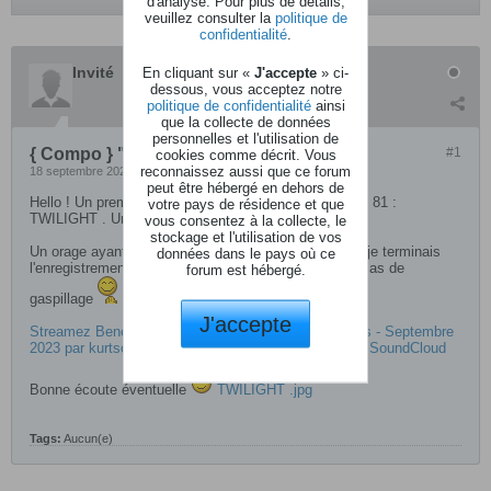
d'analyse. Pour plus de détails,
veuillez consulter la
politique de
confidentialité
.
Invité
En cliquant sur «
J'accepte
» ci-
dessous, vous acceptez notre
politique de confidentialité
ainsi
que la collecte de données
personnelles et l'utilisation de
{ Compo } " Beneath the Surface "
#1
cookies comme décrit. Vous
reconnaissez aussi que ce forum
18 septembre 2023, 14h25
peut être hébergé en dehors de
Hello ! Un premier enregistrement pour mon album N° 81 :
votre pays de résidence et que
TWILIGHT . Une compo ambient-électro ...
vous consentez à la collecte, le
stockage et l'utilisation de vos
Un orage ayant mis mon matériel sur "off " alors que je terminais
données dans le pays où ce
l'enregistrement ( coupure EDF ) j'ai shunté la fin.... Pas de
forum est hébergé.
gaspillage
J'accepte
Streamez Beneath The Surface - Romain Deschamps - Septembre
2023 par kurtsolo | Écoutez en ligne gratuitement sur SoundCloud
Bonne écoute éventuelle
TWILIGHT .jpg
Tags:
Aucun(e)