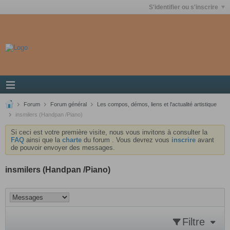
S'identifier ou s'inscrire
Forum
Forum général
Les compos, démos, liens et l'actualité artistique
insmilers (Handpan /Piano)
Si ceci est votre première visite, nous vous invitons à consulter la
FAQ
ainsi que la
charte
du forum . Vous devrez vous
inscrire
avant
de pouvoir envoyer des messages.
insmilers (Handpan /Piano)
Filtre