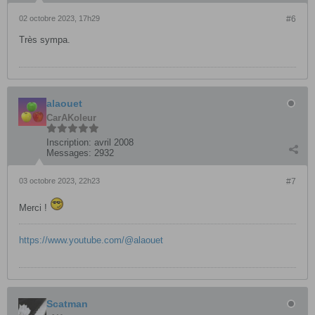
02 octobre 2023, 17h29
#6
Très sympa.
alaouet
CarAKoleur
Inscription:
avril 2008
Messages:
2932
03 octobre 2023, 22h23
#7
Merci !
https://www.youtube.com/@alaouet
Scatman