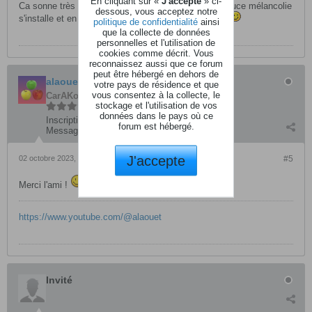
En cliquant sur «
J'accepte
» ci-
Ca sonne très bien ensemble. Effectivement, une douce mélancolie
dessous, vous acceptez notre
s'installe et en devient très agréable. Bravo les gars
politique de confidentialité
ainsi
que la collecte de données
personnelles et l'utilisation de
cookies comme décrit. Vous
reconnaissez aussi que ce forum
peut être hébergé en dehors de
alaouet
votre pays de résidence et que
vous consentez à la collecte, le
CarAKoleur
stockage et l'utilisation de vos
données dans le pays où ce
Inscription:
avril 2008
forum est hébergé.
Messages:
2932
J'accepte
02 octobre 2023, 17h11
#5
Merci l'ami !
https://www.youtube.com/@alaouet
Invité