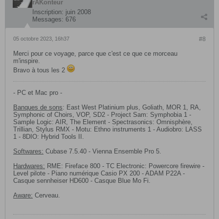
rAKonteur
Inscription:
juin 2008
Messages:
676
05 octobre 2023, 16h37
#8
Merci pour ce voyage, parce que c'est ce que ce morceau
m'inspire.
Bravo à tous les 2
- PC et Mac pro -
Banques de sons
: East West Platinium plus, Goliath, MOR 1, RA,
Symphonic of Choirs, VOP, SD2 - Project Sam: Symphobia 1 -
Sample Logic: AIR, The Element - Spectrasonics: Omnisphère,
Trillian, Stylus RMX - Motu: Ethno instruments 1 - Audiobro: LASS
1 - 8DIO: Hybrid Tools II.
Softwares:
Cubase 7.5.40 - Vienna Ensemble Pro 5.
Hardwares:
RME: Fireface 800 - TC Electronic: Powercore firewire -
Level pilote - Piano numérique Casio PX 200 - ADAM P22A -
Casque sennheiser HD600 - Casque Blue Mo Fi.
Aware:
Cerveau.