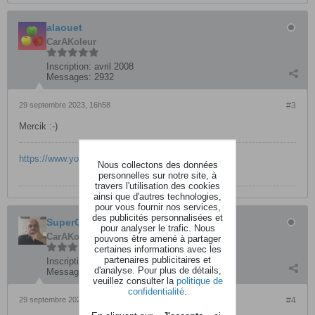
alaouet
CarAKoleur
Inscription:
avril 2008
Messages:
2932
29 septembre 2023, 16h58
#3
Mercik :-)
https://www.youtube.com/@alaouet
Nous collectons des données
personnelles sur notre site, à
travers l'utilisation des cookies
ainsi que d'autres technologies,
pour vous fournir nos services,
des publicités personnalisées et
SuperChrist
pour analyser le trafic. Nous
CarAKoleur
pouvons être amené à partager
certaines informations avec les
partenaires publicitaires et
Inscription:
mars 2011
d'analyse. Pour plus de détails,
Messages:
4410
veuillez consulter la
politique de
confidentialité
.
29 septembre 2023, 17h15
#4