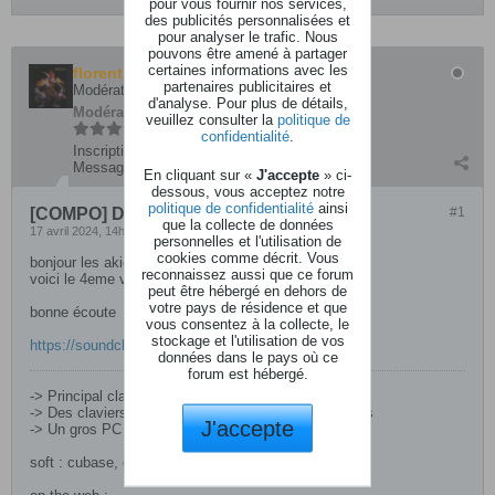
pour vous fournir nos services,
des publicités personnalisées et
pour analyser le trafic. Nous
pouvons être amené à partager
certaines informations avec les
florent_83
partenaires publicitaires et
Modérateur
d'analyse. Pour plus de détails,
Modérateur
veuillez consulter la
politique de
confidentialité
.
Inscription:
novembre 2003
Messages:
5093
En cliquant sur «
J'accepte
» ci-
dessous, vous acceptez notre
politique de confidentialité
ainsi
[COMPO] Dronix Part 4
#1
que la collecte de données
17 avril 2024, 14h21
personnelles et l'utilisation de
cookies comme décrit. Vous
bonjour les akiennes et akiens
reconnaissez aussi que ce forum
voici le 4eme volet de mon projet
peut être hébergé en dehors de
votre pays de résidence et que
bonne écoute
vous consentez à la collecte, le
stockage et l'utilisation de vos
https://soundcloud.com/cosmozik/dronix-part-4
données dans le pays où ce
forum est hébergé.
-> Principal clavier : korg oasys 88
-> Des claviers, des boites à rythmes, des expanders
J'accepte
-> Un gros PC
soft : cubase, des plugins, des librairies