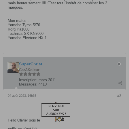
mais heureusement !!!! C'est tout l'intérêt de combiner les 2
marques.
Mon matos :
Yamaha Tyros 5/76
Korg Pa1000
Technics SX-KN7000
Yamaha Electone HX-1
SuperChrist
CarAKoleur
Inscription:
mars 2011
Messages:
4410
04 août 2023, 16h35
#3
Hello Olivier sois le
Voilà, ça c'est fait.