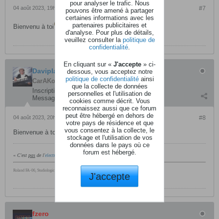
pour analyser le trafic. Nous
04 août 2023, 19h39
#7
pouvons être amené à partager
certaines informations avec les
partenaires publicitaires et
Bienvenu à toi
d'analyse. Pour plus de détails,
veuillez consulter la
politique de
confidentialité
.
En cliquant sur «
J'accepte
» ci-
Daviplane
dessous, vous acceptez notre
politique de confidentialité
ainsi
CarAKoleur
que la collecte de données
Inscription:
avril 2015
personnelles et l'utilisation de
Messages:
3844
cookies comme décrit. Vous
reconnaissez aussi que ce forum
peut être hébergé en dehors de
04 août 2023, 20h30
#8
votre pays de résidence et que
vous consentez à la collecte, le
Bienvenue à toi sur AudioKeys !
stockage et l'utilisation de vos
données dans le pays où ce
forum est hébergé.
«
C'est
pas
de l'
electro
...
» (valable 99% du temps)
Roland FA-06, Studiologic Sledge Black Edition
J'accepte
fzero