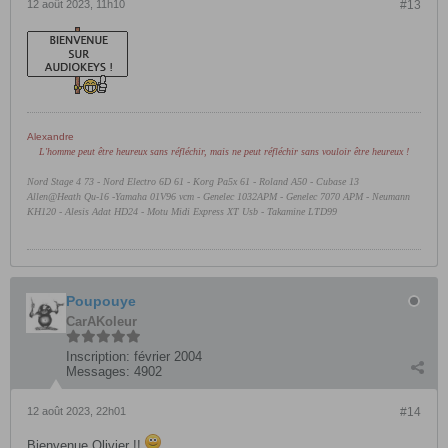
12 août 2023, 11h10
#13
Alexandre
L'homme peut être heureux sans réfléchir, mais ne peut réfléchir sans vouloir être heureux !
Nord Stage 4 73 - Nord Electro 6D 61 -
Korg Pa5x 61 - Roland A50 - Cubase 13
Allen@Heath Qu-16 -Yamaha 01V96 vcm - Genelec 1032APM - Genelec 7070 APM - Neumann
KH120 - Alesis Adat HD24 - Motu Midi Express XT Usb - Takamine LTD99
Poupouye
CarAKoleur
Inscription:
février 2004
Messages:
4902
12 août 2023, 22h01
#14
Bienvenue Olivier !!