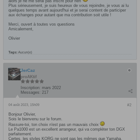
alors je ne me serai pas inscrit pour rien
Plus sérieusement, je suis heureux de vous rejoindre, je vous ai lu
quelques temps avant aujourd'hui et je serai content de participer
aux échanges pour autant que ma contribution soit utile !
Merci, ouvert à toutes vos questions
Amicalement,
Olivier
Tags:
Aucun(e)
JerCaz
proAKtif
Inscription:
mars 2022
Messages:
217
04 août 2023, 15h09
#2
Bonjour Olivier,
Sois le bienvenu sur le forum.
Rassure-toi, ton choix n'est pas un mauvais choix
Le Pa1000 est un excellent arrangeur, qui va compléter ton DGX
parfaitement.
Certes, les styles KORG ne sont pas les mêmes que Yamaha,