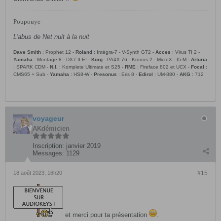
Poupouye
L'abus de Net nuit à la nuit
Dave Smith
: Prophet 12 -
Roland
: Intégra-7 - V-Synth GT2 -
Acces
: Virus TI 2 -
Yamaha
: Montage 8 - DX7 II E! -
Korg
: PA4X 76 - Kronos 2 - MicroX - I5-M -
Arturia
: SPARK CDM -
N.I.
: Komplete Ultimate et S25 -
RME
: Fireface 802 et UCX -
Focal
:
CMS65 + Sub -
Yamaha
: HS8-W -
Presonus
: Eris 8 -
Edirol
: UM-880 -
AKG
: 712
voyageur
AKdémicien
Inscription:
janvier 2019
Messages:
1129
18 août 2023, 16h20
#15
et merci pour ta présentation
.