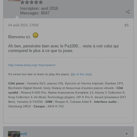
Inscription:
avril 2016
Messages:
6547
04 août 2023, 17h50
#5
Bienvenu ici.
Ah ben, persévère bien avec le Pa1000... reste à voir celui qui
correspond le plus à ce que tu joues.
http://www.sinerj.org/~loyer/piano/
It's never too late to learn to play the piano. (
tip of the day
)
Côté piano :
Yamaha N1X, pianos VSL Syncron et Vienna Imperial, Garritan CFX,
Bechstein Digital Grand, Ivory, Galaxy et beaucoup d’autres pianos virtuels -
Côté
synthé :
Roland A-500 Pro, Native-Instruments Komplete 13, Arturia V Collection 9,
Korg Collection 3, Air Music Technology plugins, OP-X Pro II, dexed (émulateur DX7
libre), Yamaha S-YXG50 -
DAW :
Reaper 6, Cubase Artist 9 -
Interface audio :
Steinberg UR22 -
Casque :
AKG K-702
erd