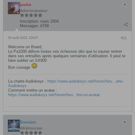
joche
Administrateur
Inscription:
mars 2004
Messages:
6768
04 août 2023, 22h37
#11
Welcome on Board,
Le Pa1000 délivre toutes ses richesses dès que tu sauras rentrer
dans ses entrailles après quelques semaines d’utilisation. Il peut te
faire oublier un SX900
Bon courage
La charte Audiokeys :
https://www.audiokeys.net/forum/foru...arte-
Audiokeys
Comment mettre un avatar :
https://www.audiokeys.net/forum/foru...ttre-un-avatar
Erenion
AKdémicien