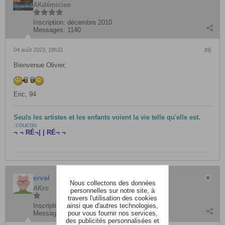
AKdémicien
Inscription:
décembre 2010
Messages:
1140
04 août 2023, 18h31
#6
Bienvenue Olivier,
Eric, 94
Seuls les artistes et les enfants voient la vie telle qu'elle est.
:coucou
¬ ¬ RÉ¬| | RÉ¬ ¬
erval
Nous collectons des données
AKro
personnelles sur notre site, à
travers l'utilisation des cookies
ainsi que d'autres technologies,
Inscription:
octobre 2018
pour vous fournir nos services,
Messages:
383
des publicités personnalisées et