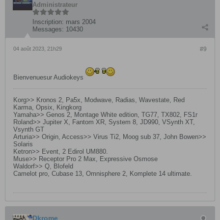
Administrateur
Inscription:
mars 2004
Messages:
10430
04 août 2023, 21h29
#9
Bienvenuesur Audiokeys
Korg>> Kronos 2, Pa5x, Modwave, Radias, Wavestate, Red
Karma, Opsix, Kingkorg
Yamaha>> Genos 2, Montage White edition, TG77, TX802, FS1r
Roland>> Jupiter X, Fantom XR, System 8, JD990, VSynth XT,
Vsynth GT
Arturia>> Origin, Access>> Virus Ti2, Moog sub 37, John Bowen>>
Solaris
Ketron>> Event, 2 Edirol UM880.
Muse>> Receptor Pro 2 Max, Expressive Osmose
Waldorf>> Q, Blofeld
Camelot pro, Cubase 13, Omnisphere 2, Komplete 14 ultimate.
Dkrome