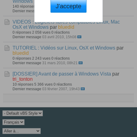
Windows XP ?
par
tri_tonton
J'accepte
140 réponses
12 536 vues
0 réactions
Dernier message
25 octobre 2010, 12h35
VIDEOS : Logiciels libres compatibles Linux, Mac
OsX et Windows
par
bluedid
0 réponses
2 058 vues
0 réactions
Dernier message
03 avril 2010, 15h08
TUTORIEL : Vidéos sur Linux, OsX et Windows
par
bluedid
0 réponses
2 243 vues
0 réactions
Dernier message
31 mars 2010, 08h21
[DOSSIER] Avant de passer à Windows Vista
par
tri_tonton
10 réponses
5 366 vues
0 réactions
Dernier message
03 février 2007, 19h43