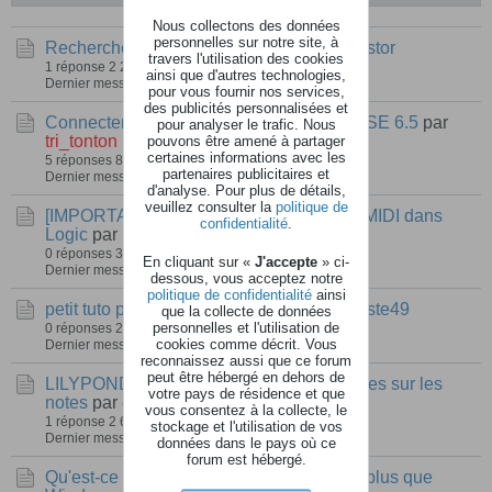
Nous collectons des données
personnelles sur notre site, à
Recherche de site pour midi files
par
lecastor
travers l'utilisation des cookies
1 réponse
2 203 vues
0 réactions
ainsi que d'autres technologies,
Dernier message
28 novembre 2019, 01h53
pour vous fournir nos services,
des publicités personnalisées et
Connecter un AVID ARTIST MIX à CUBASE 6.5
par
pour analyser le trafic. Nous
tri_tonton
pouvons être amené à partager
certaines informations avec les
5 réponses
8 059 vues
0 réactions
partenaires publicitaires et
Dernier message
31 octobre 2012, 13h40
d'analyse. Pour plus de détails,
veuillez consulter la
politique de
[IMPORTANT] Assignation de contrôleur MIDI dans
confidentialité
.
Logic
par
Barti
0 réponses
3 483 vues
0 réactions
En cliquant sur «
J'accepte
» ci-
Dernier message
01 octobre 2011, 17h12
dessous, vous acceptez notre
politique de confidentialité
ainsi
petit tuto pour faciliter le mixage
par
chimiste49
que la collecte de données
personnelles et l'utilisation de
0 réponses
2 145 vues
0 réactions
cookies comme décrit. Vous
Dernier message
29 juillet 2011, 16h27
reconnaissez aussi que ce forum
peut être hébergé en dehors de
LILYPOND : supprimer les liens hypertextes sur les
votre pays de résidence et que
notes
par e-miel
vous consentez à la collecte, le
1 réponse
2 620 vues
0 réactions
stockage et l'utilisation de vos
Dernier message
19 mars 2011, 11h18
données dans le pays où ce
forum est hébergé.
Qu'est-ce que Windows Vista apporte de plus que