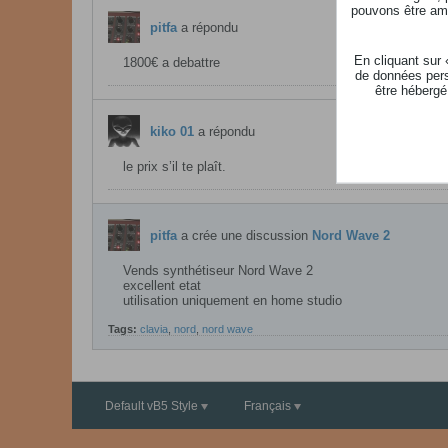
pouvons être ame
pitfa
a répondu
En cliquant sur
1800€ a debattre
de données pers
être hébergé
kiko 01
a répondu
le prix s’il te plaît.
pitfa
a crée une discussion
Nord Wave 2
Vends synthétiseur Nord Wave 2
excellent etat
utilisation uniquement en home studio
Tags:
clavia
,
nord
,
nord wave
Default vB5 Style
Français