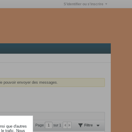
S'identifier ou s'inscrire
e pouvoir envoyer des messages.
Page
sur
1
Filtre
insi que d'autres
le trafic. Nous