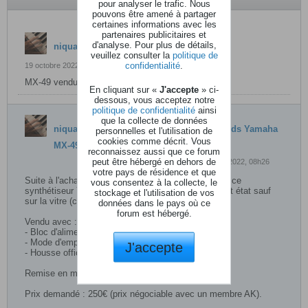
pour analyser le trafic. Nous
pouvons être amené à partager
certaines informations avec les
partenaires publicitaires et
d'analyse. Pour plus de détails,
niquau
a répondu
veuillez consulter la
politique de
confidentialité
.
19 octobre 2022, 16h53
MX-49 vendu.
En cliquant sur «
J'accepte
» ci-
dessous, vous acceptez notre
politique de confidentialité
ainsi
que la collecte de données
niquau
a crée une discussion
[VENDU] Vends Yamaha
personnelles et l'utilisation de
cookies comme décrit. Vous
MX-49
reconnaissez aussi que ce forum
peut être hébergé en dehors de
14 octobre 2022, 08h26
votre pays de résidence et que
Suite à l'achat d'un Fantom-06 d'occasion, je vends ce
vous consentez à la collecte, le
synthétiseur Yamaha MX-49 (version 1) en excellent état sauf
stockage et l'utilisation de vos
sur la vitre (cf photo 3) où il y a une rayure.​
données dans le pays où ce
forum est hébergé.
Vendu avec :
- Bloc d'alimentation
- Mode d'emploi (ne figure pas sur les photos)
J'accepte
- Housse officielle Yamaha
Remise en main propre grandement privilégiée.
Prix demandé : 250€ (prix négociable avec un membre AK).