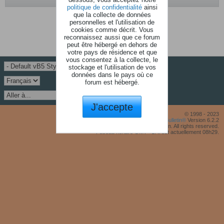
politique de confidentialité
ainsi
que la collecte de données
Aucune photo trouvé.
personnelles et l'utilisation de
cookies comme décrit. Vous
reconnaissez aussi que ce forum
peut être hébergé en dehors de
votre pays de résidence et que
vous consentez à la collecte, le
stockage et l'utilisation de vos
données dans le pays où ce
forum est hébergé.
J'accepte
© 1998 - 2023
Powered by
vBulletin®
Version 6.2.2
Copyright © 2026 MH Sub I, LLC dba vBulletin. All rights reserved.
Fuseau horaire GMT +1. Il est actuellement 08h29.