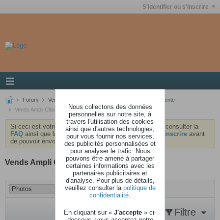
S'identifier ou s'inscrire
Forum
Ventes / Achats / Echanges
Propositions de vente
Nous collectons des données
Vends Ampli Clavier Roland KC-550
personnelles sur notre site, à
travers l'utilisation des cookies
Si ceci est votre première visite, nous vous invitons à consulter la
ainsi que d'autres technologies,
FAQ
ainsi que la
charte
du forum . Vous devrez vous
inscrire
avant
pour vous fournir nos services,
de pouvoir envoyer des messages.
des publicités personnalisées et
pour analyser le trafic. Nous
pouvons être amené à partager
Vends Ampli Clavier Roland KC-550
certaines informations avec les
partenaires publicitaires et
d'analyse. Pour plus de détails,
veuillez consulter la
politique de
confidentialité
.
Filtre
En cliquant sur «
J'accepte
» ci-
dessous, vous acceptez notre